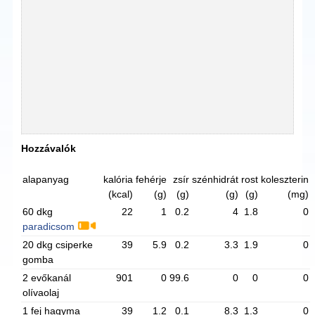
Hozzávalók
alapanyag
kalória
fehérje
zsír
szénhidrát
rost
koleszterin
(kcal)
(g)
(g)
(g)
(g)
(mg)
60 dkg
22
1
0.2
4
1.8
0
paradicsom
20 dkg csiperke
39
5.9
0.2
3.3
1.9
0
gomba
2 evőkanál
901
0
99.6
0
0
0
olívaolaj
1 fej hagyma
39
1.2
0.1
8.3
1.3
0