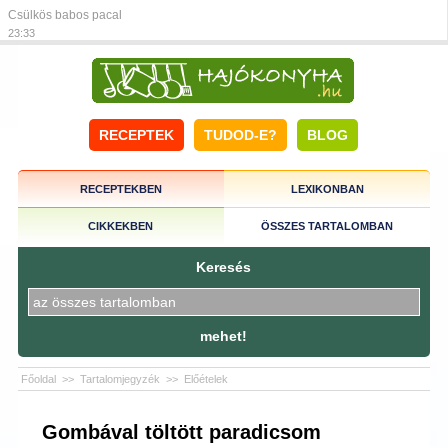
Csülkös babos pacal
23:33
RECEPTEK
TUDOD-E?
BLOG
RECEPTEKBEN
LEXIKONBAN
CIKKEKBEN
ÖSSZES TARTALOMBAN
Keresés
mehet!
Főoldal
>>
Tartalomjegyzék
>>
Előételek
Gombával töltött paradicsom