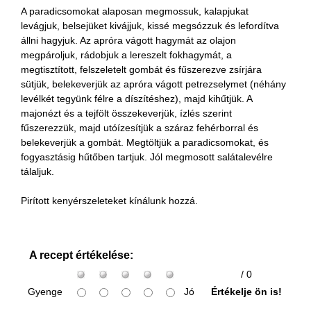
A paradicsomokat alaposan megmossuk, kalapjukat
levágjuk, belsejüket kivájjuk, kissé megsózzuk és lefordítva
állni hagyjuk. Az apróra vágott hagymát az olajon
megpároljuk, rádobjuk a lereszelt fokhagymát, a
megtisztított, felszeletelt gombát és fűszerezve zsírjára
sütjük, belekeverjük az apróra vágott petrezselymet (néhány
levélkét tegyünk félre a díszítéshez), majd kihűtjük. A
majonézt és a tejfölt összekeverjük, ízlés szerint
fűszerezzük, majd utóízesítjük a száraz fehérborral és
belekeverjük a gombát. Megtöltjük a paradicsomokat, és
fogyasztásig hűtőben tartjuk. Jól megmosott salátalevélre
tálaljuk.
Pirított kenyérszeleteket kínálunk hozzá.
A recept értékelése:
/ 0
Gyenge
Jó
Értékelje ön is!