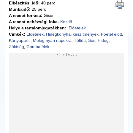
Elkészítési idő:
40 perc
Munkaidő:
25 perc
A recept forrása:
Gixer
A recept nehézségi foka:
Kezdő
Helye a tartalomjegyzékben:
Előételek
Cimkék:
Előételek
,
Hidegkonyhai készítmények
,
Főétel előtt
,
Kártyaparti
,
Meleg nyári napokra
,
Töltött
,
Sós
,
Hideg
,
Zöldség
,
Gombafélék