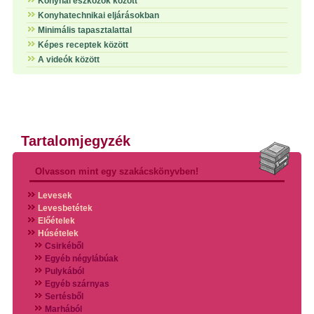
Konyhai eszközök között
Konyhatechnikai eljárásokban
Minimális tapasztalattal
Képes receptek között
A videók között
Tartalomjegyzék
Olvasson mint egy szakácskönyvben!
Levesek
Levesbetétek
Előételek
Húsételek
Csirkéből
Egyéb négylábúak
Pulykából
Egyéb szárnyas
Sertésből
Marhából