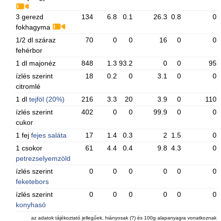
3 gerezd
134
6.8
0.1
26.3
0.8
0
fokhagyma
1/2 dl száraz
70
0
0
16
0
0
fehérbor
1 dl majonéz
848
1.3
93.2
0
0
95
ízlés szerint
18
0.2
0
3.1
0
0
citromlé
1 dl
tejföl (20%)
216
3.3
20
3.9
0
110
ízlés szerint
402
0
0
99.9
0
0
cukor
1 fej
fejes saláta
17
1.4
0.3
2
1.5
0
1 csokor
61
4.4
0.4
9.8
4.3
0
petrezselyemzöld
ízlés szerint
0
0
0
0
0
0
feketebors
ízlés szerint
0
0
0
0
0
0
konyhasó
az adatok tájékoztató jellegűek, hiányosak (?) és 100g alapanyagra vonatkoznak