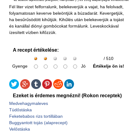
Fél liter vizet felforralunk, belekeverjük a vajat, ha felolvadt,
folyamatosan keverve beleöntjük a búzadarát. Kevergetjük,
ha besűrűsödött kihűtjük. Kihűlés után belekeverjük a tojást
és kanállal diónyi gombócokat formálunk. Leveskockával
ízesített vízben kifőzzük.
A recept értékelése:
/ 510
Gyenge
Jó
Értékelje ön is!
Ezeket is érdemes megnézni! (Rokon receptek)
Medvehagymaleves
Tüdőstáska
Feketebabos rizs tortillában
Buggyantott tojás (alaprecept)
Velőstáska