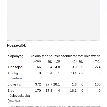
Hozzávalók
alapanyag
kalória
fehérje
zsír
szénhidrát
rost
koleszterin
(kcal)
(g)
(g)
(g)
(g)
(mg)
1 db tojás
66
5.4
4.8
0.3
0
274
13 dkg
0
9.4
1
73.4
7.2
0
búzadara
5 dkg
vaj
372
27.7
28.1
1.6
0
100
1 db
170
17.3
4
16.1
0
0
húsleveskocka
(marha)
az adatok tájékoztató jellegűek, hiányosak (?) és 100g alapanyagra vonatkoznak