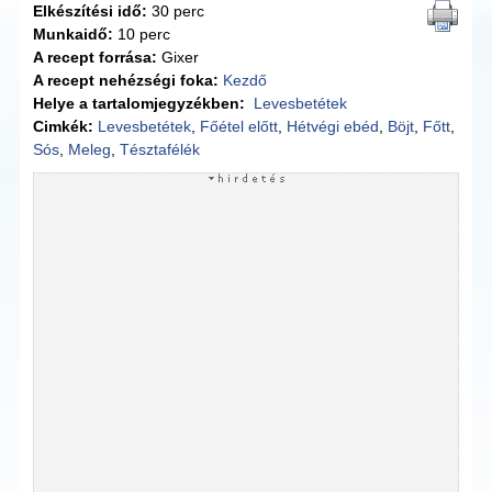
Elkészítési idő:
30 perc
Munkaidő:
10 perc
A recept forrása:
Gixer
A recept nehézségi foka:
Kezdő
Helye a tartalomjegyzékben:
Levesbetétek
Cimkék:
Levesbetétek
,
Főétel előtt
,
Hétvégi ebéd
,
Böjt
,
Főtt
,
Sós
,
Meleg
,
Tésztafélék