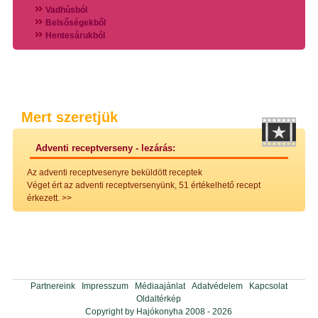
Vadhúsból
Belsőségekből
Hentesárukból
Vadszárnyasokból
Vegyes húsokból
Különleges húsfélékből
Halak
Hidegvérűek
Köretek
Mert szeretjük
Klasszikus főzelékek
Hústalan feltétek
Adventi receptverseny - lezárás:
Zöldséges ételek
Saláták
Az adventi receptvesenyre beküldött receptek
Hidegkonyhai készítmények
Véget ért az adventi receptversenyünk, 51 értékelhető recept
Főtt tészták
érkezett.
>>
Zsiradékban sült tészták
Sütőben sült tészták
Szendvicsek
Mártások
Főtt-sült tészták
Édességek
Házi befőzés
Partnereink
Impresszum
Médiaajánlat
Adatvédelem
Kapcsolat
Pácok
Oldaltérkép
Fűszerkeverékek, ízesítők
Copyright by Hajókonyha 2008 - 2026
Alkoholos italok