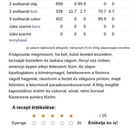
2 evőkanál olaj
899
0
99.9
0
0
2 evőkanál
liszt
339
11.7
2.7
70.7
4.7
3 evőkanál cukor
402
0
0
99.9
0
ízlés szerint
bors
0
0
0
0
0
ízlés szerint
0
0
0
0
0
konyhasó
az adatok tájékoztató jellegűek, hiányosak (?) és 100g alapanyagra vonatko
A káposztát megmosom, ha kell, külső leveleit leszedem,
torzsáját kiszedem és laskára vágom. Annyi sós vízben,
amennyi éppen ellepi felteszem főzni. Az olajon
kipattogtatom a köménymagot, belekeverem a finomra
vágott hagymát, rászórom a lisztet és világosra pirítom, majd
felöntöm a leturmixolt paradicsomkonzervvel. A félig megfőtt
káposztához öntöm és cukorral, sóval, némi borssal
fűszerezve puhára főzőm.
A recept értékelése:
/ 25
Gyenge
Jó
Értékelje ön is!