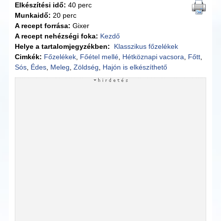
Elkészítési idő:
40 perc
Munkaidő:
20 perc
A recept forrása:
Gixer
A recept nehézségi foka:
Kezdő
Helye a tartalomjegyzékben:
Klasszikus főzelékek
Cimkék:
Főzelékek
,
Főétel mellé
,
Hétköznapi vacsora
,
Főtt
,
Sós
,
Édes
,
Meleg
,
Zöldség
,
Hajón is elkészíthető