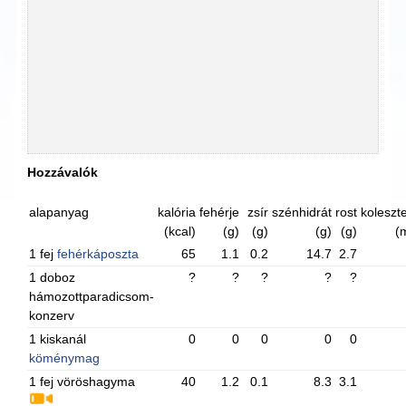
Hozzávalók
alapanyag
kalória
fehérje
zsír
szénhidrát
rost
koleszte
(kcal)
(g)
(g)
(g)
(g)
(
1 fej
fehérkáposzta
65
1.1
0.2
14.7
2.7
1 doboz
?
?
?
?
?
hámozottparadicsom-
konzerv
1 kiskanál
0
0
0
0
0
köménymag
1 fej vöröshagyma
40
1.2
0.1
8.3
3.1