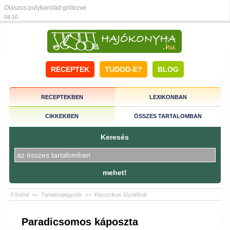
Olaszos pulykarolád grillezve
04:10
RECEPTEK
TUDOD-E?
BLOG
RECEPTEKBEN
LEXIKONBAN
CIKKEKBEN
ÖSSZES TARTALOMBAN
Keresés
mehet!
Főoldal
>>
Tartalomjegyzék
>>
Klasszikus főzelékek
Paradicsomos káposzta