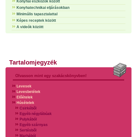
Konyhai eszközök között
Konyhatechnikai eljárásokban
Minimális tapasztalattal
Képes receptek között
A videók között
Tartalomjegyzék
Olvasson mint egy szakácskönyvben!
Levesek
Levesbetétek
Előételek
Húsételek
Csirkéből
Egyéb négylábúak
Pulykából
Egyéb szárnyas
Sertésből
Marhából