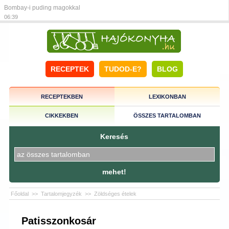
Bombay-i puding magokkal
06:39
RECEPTEK
TUDOD-E?
BLOG
RECEPTEKBEN
LEXIKONBAN
CIKKEKBEN
ÖSSZES TARTALOMBAN
Keresés
mehet!
Főoldal
>>
Tartalomjegyzék
>>
Zöldséges ételek
Patisszonkosár