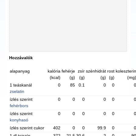
Hozzávalók
alapanyag
kalória
fehérje
zsír
szénhidrát
rost
koleszteri
(kcal)
(g)
(g)
(g)
(g)
(mg
1 teáskanál
0
85
0.1
0
0
zselatin
ízlés szerint
0
0
0
0
0
fehérbors
ízlés szerint
0
0
0
0
0
konyhasó
ízlés szerint cukor
402
0
0
99.9
0
1 dl tejszín
372
21.5
30.6
2
0
9