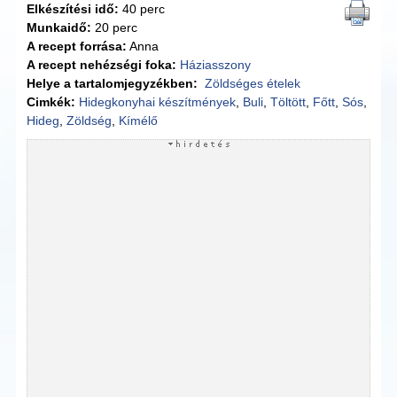
Elkészítési idő:
40 perc
Munkaidő:
20 perc
A recept forrása:
Anna
A recept nehézségi foka:
Háziasszony
Helye a tartalomjegyzékben:
Zöldséges ételek
Cimkék:
Hidegkonyhai készítmények
,
Buli
,
Töltött
,
Főtt
,
Sós
,
Hideg
,
Zöldség
,
Kímélő