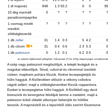
1 dl majonéz
848
1.3
93.2
0
0
9
10 dkg marinált
0
?
?
?
?
paradicsompaprika
1 csomag mirelit
?
?
?
?
?
mexikói
zöldségkeverék
1 db
zeller
31
1.4
0.3
5
4.2
1 db citrom
31
0.4
0.6
2.3
5.3
1 db
patisszon
0
1.2
0.1
6.2
0.5
az adatok tájékoztató jellegűek, hiányosak (?) és 100g alapanyagra vonatkozna
A szép nagy patisszont megtisztítjuk, a tetejét levágjuk és a
magokat eltávolítjuk. Sóval, cukorral és citrommal ízesített
vízben, majdnem puhára főzzük. Kivéve lecsepegtetjük és
hűlni hagyjuk. A főzőlevében először a vékony csíkokra
vágott zellert, majd a zöldségkeveréket főzzük roppanósra.
Ezeket is lecsepegtetve hűlni hagyjuk. A főzőléből egy decit
kiveszünk és kevergetve feloldjuk benne a zselatint, majd a
patisszon külső oldalát vékonyan bekenjük és hűtőbe
tesszük. A majonézből és a tejszínből ízlés szerint fűszerezve