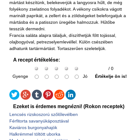
mártást készítünk, belekeverjük a langyosra hűlt, de még
folyékony zselatinos folyadékot. A vékony csíkokra vágott
marinált paprikát, a zellert és a zöldségeket beleforgatjuk a
mártásba és a patisszon üregébe halmozzuk. Hűtőbe
tesszük dermedni.
Francia saláta alapra tálaljuk, díszíthetjük főtt tojással,
olajbogyóval, petrezselyemlevéllel. Külön csészében
adhatunk tartármártást. Tortaszerűen szeleteljük.
A recept értékelése:
/ 0
Gyenge
Jó
Értékelje ön is!
Ezeket is érdemes megnézni! (Rokon receptek)
Lencsés rizskoszorú szőlőlevélben
Férfitorta savanyúkáposztával
Kaviáros burgonyahajók
Halkrémmel töltött uborka