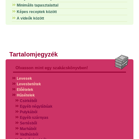
Minimális tapasztalattal
Képes receptek között
A videók között
Tartalomjegyzék
Olvasson mint egy szakácskönyvben!
Levesek
Levesbetétek
Előételek
Húsételek
Csirkéből
Egyéb négylábúak
Pulykából
Egyéb szárnyas
Sertésből
Marhából
Vadhúsból