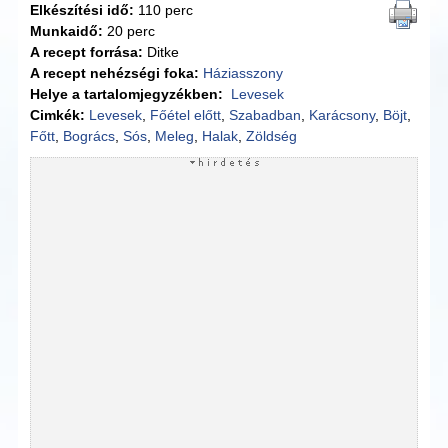
Elkészítési idő:
110 perc
Munkaidő:
20 perc
A recept forrása:
Ditke
A recept nehézségi foka:
Háziasszony
Helye a tartalomjegyzékben:
Levesek
Cimkék:
Levesek
,
Főétel előtt
,
Szabadban
,
Karácsony
,
Böjt
,
Főtt
,
Bogrács
,
Sós
,
Meleg
,
Halak
,
Zöldség