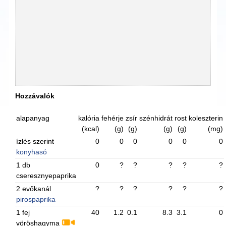
Hozzávalók
alapanyag
kalória
fehérje
zsír
szénhidrát
rost
koleszterin
(kcal)
(g)
(g)
(g)
(g)
(mg)
ízlés szerint
0
0
0
0
0
0
konyhasó
1 db
0
?
?
?
?
?
cseresznyepaprika
2 evőkanál
?
?
?
?
?
?
pirospaprika
1 fej
40
1.2
0.1
8.3
3.1
0
vöröshagyma