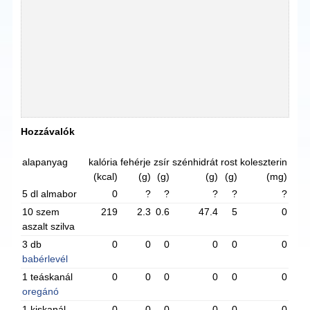
Hozzávalók
alapanyag
kalória
fehérje
zsír
szénhidrát
rost
koleszterin
(kcal)
(g)
(g)
(g)
(g)
(mg)
5 dl almabor
0
?
?
?
?
?
10 szem
219
2.3
0.6
47.4
5
0
aszalt szilva
3 db
0
0
0
0
0
0
babérlevél
1 teáskanál
0
0
0
0
0
0
oregánó
1 kiskanál
0
0
0
0
0
0