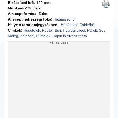
Elkészítési idő:
120 perc
Munkaidő:
30 perc
A recept forrása:
Ditke
A recept nehézségi foka:
Háziasszony
Helye a tartalomjegyzékben:
Húsételek
Csirkéből
Cimkék:
Húsételek
,
Főétel
,
Buli
,
Hétvégi ebéd
,
Párolt
,
Sós
,
Meleg
,
Zöldség
,
Húsfélék
,
Hajón is elkészíthető