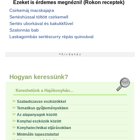
Ezeket is érdemes megnézni! (Rokon receptek)
Csirkemáj macskajajra
Sertéshússal töltött csirkemell
Sertés uborkával és kakukkfűvel
Szalonnás bab
Laskagombás sertéscurry répás quinoával
Hogyan keressünk?
Kereshetünk a Hajókonyhán...
Szabadszavas eszközökkel
Tematikus gyűjteményekben
Az alapanyagok között
Konyhai eszközök között
Konyhatechnikai eljárásokban
Minimális tapasztalattal