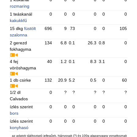
rozmaring
1 teáskanál
0
0
0
0
0
0
kakukkfű
15 dkg
füstölt
696
9
73
0
0
105
szalonna
2 gerezd
134
6.8
0.1
26.3
0.8
0
fokhagyma
4 fej
40
1.2
0.1
8.3
3.1
0
vöröshagyma
1 db csirke
132
20.9
5.2
0.5
0
60
1/2 dl
0
?
?
?
?
?
Calvados
ízlés szerint
0
0
0
0
0
0
bors
ízlés szerint
0
0
0
0
0
0
konyhasó
az adatok tájékoztató jellegűek, hiányosak (?) és 100g alapanyagra vonatkoznak