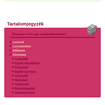
Tartalomjegyzék
Olvasson mint egy szakácskönyvben!
Levesek
Levesbetétek
Előételek
Húsételek
Csirkéből
Egyéb négylábúak
Pulykából
Egyéb szárnyas
Sertésből
Marhából
Vadhúsból
Belsőségekből
Hentesárukból
Vadszárnyasokból
Vegyes húsokból