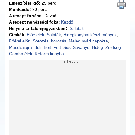
Elkészítési idő:
25 perc
Munkaidő:
20 perc
A recept forrása:
Dezső
A recept nehézségi foka:
Kezdő
Helye a tartalomjegyzékben:
Saláták
Cimkék:
Előételek
,
Saláták
,
Hidegkonyhai készítmények
,
Főétel előtt
,
Sörözés, borozás
,
Meleg nyári napokra
,
Macskajajra
,
Buli
,
Böjt
,
Főtt
,
Sós
,
Savanyú
,
Hideg
,
Zöldség
,
Gombafélék
,
Reform konyha