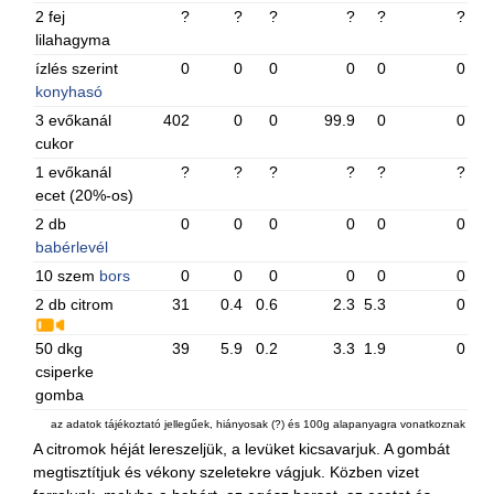
2 fej
?
?
?
?
?
?
lilahagyma
ízlés szerint
0
0
0
0
0
0
konyhasó
3 evőkanál
402
0
0
99.9
0
0
cukor
1 evőkanál
?
?
?
?
?
?
ecet (20%-os)
2 db
0
0
0
0
0
0
babérlevél
10 szem
bors
0
0
0
0
0
0
2 db citrom
31
0.4
0.6
2.3
5.3
0
50 dkg
39
5.9
0.2
3.3
1.9
0
csiperke
gomba
az adatok tájékoztató jellegűek, hiányosak (?) és 100g alapanyagra vonatkoznak
A citromok héját lereszeljük, a levüket kicsavarjuk. A gombát
megtisztítjuk és vékony szeletekre vágjuk. Közben vizet