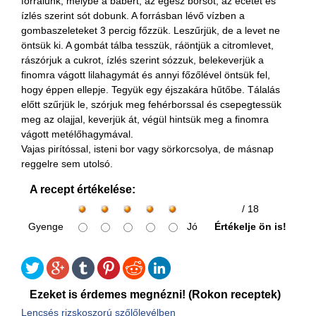
forralunk, melybe a babért, az egész borsot, az ecetet és
ízlés szerint sót dobunk. A forrásban lévő vízben a
gombaszeleteket 3 percig főzzük. Leszűrjük, de a levet ne
öntsük ki. A gombát tálba tesszük, ráöntjük a citromlevet,
rászórjuk a cukrot, ízlés szerint sózzuk, belekeverjük a
finomra vágott lilahagymát és annyi főzőlével öntsük fel,
hogy éppen ellepje. Tegyük egy éjszakára hűtőbe. Tálalás
előtt szűrjük le, szórjuk meg fehérborssal és csepegtessük
meg az olajjal, keverjük át, végül hintsük meg a finomra
vágott metélőhagymával.
Vajas pirítóssal, isteni bor vagy sörkorcsolya, de másnap
reggelre sem utolsó.
A recept értékelése:
/ 18
Gyenge
Jó
Értékelje ön is!
Ezeket is érdemes megnézni! (Rokon receptek)
Lencsés rizskoszorú szőlőlevélben