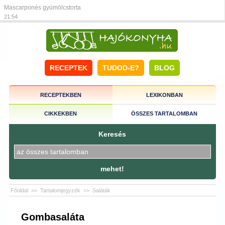
Mascarponés gyümölcstorta
21:54
RECEPTEK
TUDOD-E?
BLOG
RECEPTEKBEN
LEXIKONBAN
CIKKEKBEN
ÖSSZES TARTALOMBAN
Keresés
mehet!
Főoldal
>>
Tartalomjegyzék
>>
Saláták
Gombasaláta