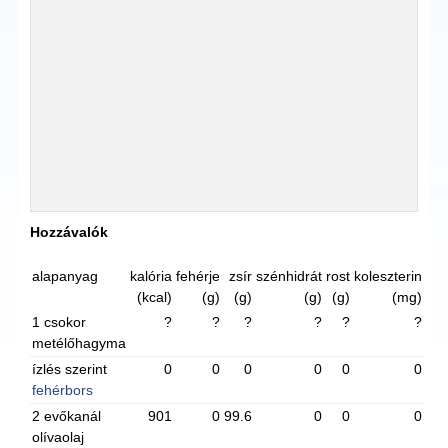
Hozzávalók
alapanyag
kalória
fehérje
zsír
szénhidrát
rost
koleszterin
(kcal)
(g)
(g)
(g)
(g)
(mg)
1 csokor
?
?
?
?
?
?
metélőhagyma
ízlés szerint
0
0
0
0
0
0
fehérbors
2 evőkanál
901
0
99.6
0
0
0
olívaolaj