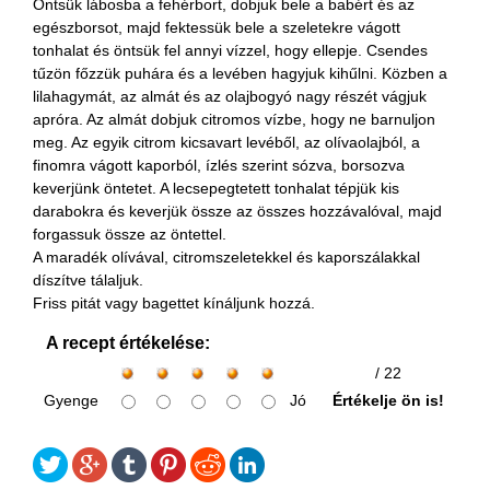
Öntsük lábosba a fehérbort, dobjuk bele a babért és az
egészborsot, majd fektessük bele a szeletekre vágott
tonhalat és öntsük fel annyi vízzel, hogy ellepje. Csendes
tűzön főzzük puhára és a levében hagyjuk kihűlni. Közben a
lilahagymát, az almát és az olajbogyó nagy részét vágjuk
apróra. Az almát dobjuk citromos vízbe, hogy ne barnuljon
meg. Az egyik citrom kicsavart levéből, az olívaolajból, a
finomra vágott kaporból, ízlés szerint sózva, borsozva
keverjünk öntetet. A lecsepegtetett tonhalat tépjük kis
darabokra és keverjük össze az összes hozzávalóval, majd
forgassuk össze az öntettel.
A maradék olívával, citromszeletekkel és kaporszálakkal
díszítve tálaljuk.
Friss pitát vagy bagettet kínáljunk hozzá.
A recept értékelése:
/ 22
Gyenge
Jó
Értékelje ön is!