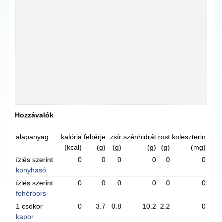
Hozzávalók
alapanyag
kalória
fehérje
zsír
szénhidrát
rost
koleszterin
(kcal)
(g)
(g)
(g)
(g)
(mg)
ízlés szerint
0
0
0
0
0
0
konyhasó
ízlés szerint
0
0
0
0
0
0
fehérbors
1 csokor
0
3.7
0.8
10.2
2.2
0
kapor