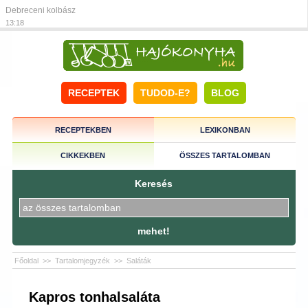
Debreceni kolbász
13:18
RECEPTEK
TUDOD-E?
BLOG
RECEPTEKBEN
LEXIKONBAN
CIKKEKBEN
ÖSSZES TARTALOMBAN
Keresés
mehet!
Főoldal
>>
Tartalomjegyzék
>>
Saláták
Kapros tonhalsaláta