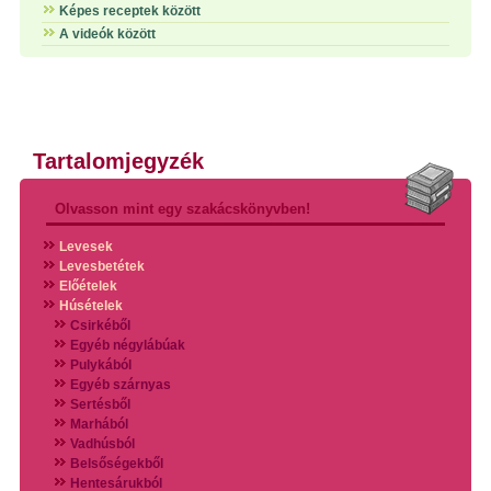
Képes receptek között
A videók között
Tartalomjegyzék
Olvasson mint egy szakácskönyvben!
Levesek
Levesbetétek
Előételek
Húsételek
Csirkéből
Egyéb négylábúak
Pulykából
Egyéb szárnyas
Sertésből
Marhából
Vadhúsból
Belsőségekből
Hentesárukból