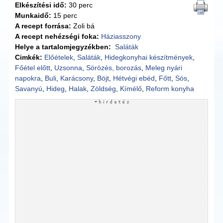
Elkészítési idő:
30 perc
Munkaidő:
15 perc
A recept forrása:
Zoli bá
A recept nehézségi foka:
Háziasszony
Helye a tartalomjegyzékben:
Saláták
Cimkék:
Előételek
,
Saláták
,
Hidegkonyhai készítmények
,
Főétel előtt
,
Uzsonna
,
Sörözés, borozás
,
Meleg nyári
napokra
,
Buli
,
Karácsony
,
Böjt
,
Hétvégi ebéd
,
Főtt
,
Sós
,
Savanyú
,
Hideg
,
Halak
,
Zöldség
,
Kímélő
,
Reform konyha