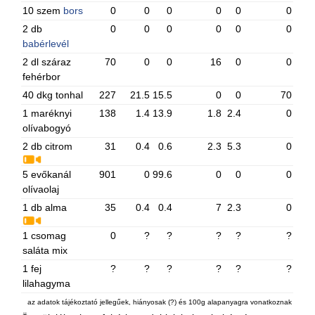
10 szem
bors
0
0
0
0
0
0
2 db
0
0
0
0
0
0
babérlevél
2 dl száraz
70
0
0
16
0
0
fehérbor
40 dkg tonhal
227
21.5
15.5
0
0
70
1 maréknyi
138
1.4
13.9
1.8
2.4
0
olívabogyó
2 db citrom
31
0.4
0.6
2.3
5.3
0
5 evőkanál
901
0
99.6
0
0
0
olívaolaj
1 db alma
35
0.4
0.4
7
2.3
0
1 csomag
0
?
?
?
?
?
saláta mix
1 fej
?
?
?
?
?
?
lilahagyma
az adatok tájékoztató jellegűek, hiányosak (?) és 100g alapanyagra vonatkoznak