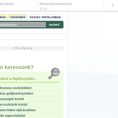
os tészta
Baharat fűszerkeverék
Chilis
17:13
17:10
NBAN
CIKKEKBEN
ÖSSZES TARTALOMBAN
mehet!
start
stop
n keressünk?
etünk a Hajókonyhán...
dszavas eszközökkel
ikus gyűjteményekben
panyagok között
i eszközök között
technikai eljárásokban
lis tapasztalattal