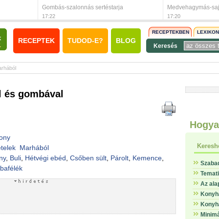
Gombás-szalonnás sertéstarja
Medvehagymás-sajt
17:22
17:20
RECEPTEKBEN
LEXIKO
RECEPTEK
TUDOD-E?
BLOG
Keresés
rhából
l és gombával
Hogya
ony
Keresh
telek
Marhából
ny
,
Buli
,
Hétvégi ebéd
,
Csőben sült
,
Párolt
,
Kemence
,
Szaba
afélék
Temat
Az ala
Konyha
Konyha
Minimá