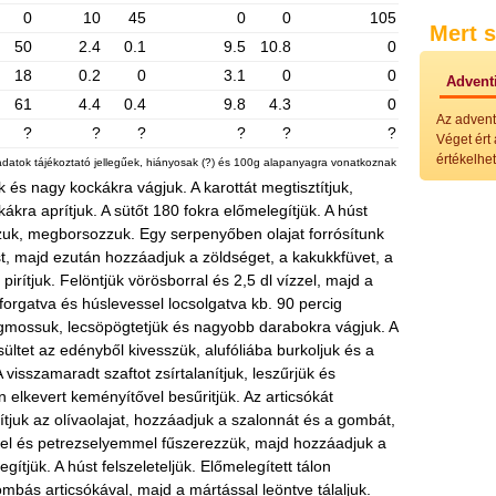
Külö
0
10
45
0
0
105
Mert s
Halak
50
2.4
0.1
9.5
10.8
0
Hideg
Köret
18
0.2
0
3.1
0
0
Adventi
Klassz
61
4.4
0.4
9.8
4.3
0
Hústal
Az advent
Zöldsé
?
?
?
?
?
?
Véget ért
Salátá
értékelhet
adatok tájékoztató jellegűek, hiányosak (?) és 100g alapanyagra vonatkoznak
Hideg
és nagy kockákra vágjuk. A karottát megtisztítjuk,
Főtt t
ra aprítjuk. A sütőt 180 fokra előmelegítjük. A húst
Zsirad
Sütőbe
zuk, megborsozzuk. Egy serpenyőben olajat forrósítunk
Szend
st, majd ezután hozzáadjuk a zöldséget, a kakukkfüvet, a
Mártá
irítjuk. Felöntjük vörösborral és 2,5 dl vízzel, majd a
Főtt-sü
forgatva és húslevessel locsolgatva kb. 90 percig
Édess
egmossuk, lecsöpögtetjük és nagyobb darabokra vágjuk. A
Házi b
ültet az edényből kivesszük, alufóliába burkoljuk és a
Pácok
Fűszer
 visszamaradt szaftot zsírtalanítjuk, leszűrjük és
Alkoho
n elkevert keményítővel besűritjük. Az articsókát
Alkoho
tjuk az olívaolajat, hozzáadjuk a szalonnát és a gombát,
Képes
mlével és petrezselyemmel fűszerezzük, majd hozzáadjuk a
ítjük. A húst felszeleteljük. Előmelegített tálon
mbás articsókával, majd a mártással leöntve tálaljuk.