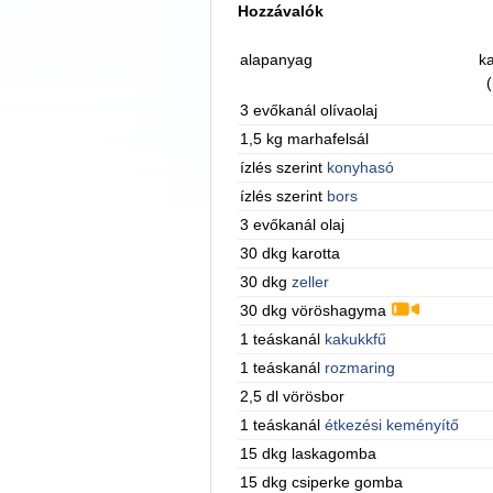
Hozzávalók
alapanyag
ka
(
3 evőkanál olívaolaj
1,5 kg marhafelsál
ízlés szerint
konyhasó
ízlés szerint
bors
3 evőkanál olaj
30 dkg karotta
30 dkg
zeller
30 dkg vöröshagyma
1 teáskanál
kakukkfű
1 teáskanál
rozmaring
2,5 dl vörösbor
1 teáskanál
étkezési keményítő
15 dkg laskagomba
15 dkg csiperke gomba