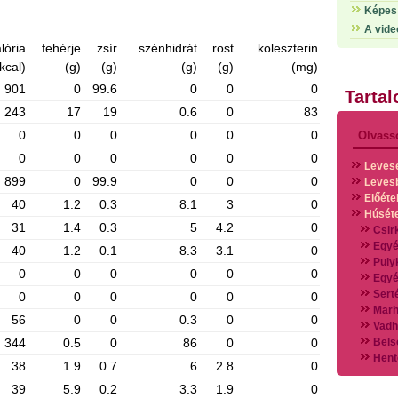
Képes 
A vide
lória
fehérje
zsír
szénhidrát
rost
koleszterin
kcal)
(g)
(g)
(g)
(g)
(mg)
901
0
99.6
0
0
0
Tarta
243
17
19
0.6
0
83
0
0
0
0
0
0
Olvass
0
0
0
0
0
0
Leves
899
0
99.9
0
0
0
Leves
Előéte
40
1.2
0.3
8.1
3
0
Húsét
31
1.4
0.3
5
4.2
0
Csir
Egyé
40
1.2
0.1
8.3
3.1
0
Puly
0
0
0
0
0
0
Egyé
Sert
0
0
0
0
0
0
Marh
56
0
0
0.3
0
0
Vadh
344
0.5
0
86
0
0
Bels
Hent
38
1.9
0.7
6
2.8
0
Vads
39
5.9
0.2
3.3
1.9
0
Vegy