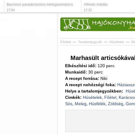
Baconos-paradicsomos melegszendvics
Alfredo mártás
17:04
17:22
Főoldal
>>
Tartalomjegyzék
>>
Húsételek
>>
Ma
Marhasült articsókáva
Elkészítési idő:
120 perc
Munkaidő:
30 perc
A recept forrása:
Niki
A recept nehézségi foka:
Háziassz
Helye a tartalomjegyzékben:
Húsé
Cimkék:
Húsételek
,
Főétel
,
Karácso
Sós
,
Meleg
,
Húsfélék
,
Zöldség
,
Gomb