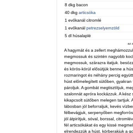
8 dkg bacon
40 dkg
articsóka
1 evőkanál citromlé
1 evőkanál
petrezselyemzöld
5 dl húsalaplé
az 
A hagymát és a zellert meghámozzuk 
megmossuk és szintén nagyobb kockák
megmossuk, szárazra itatjuk. besóz
és körös-körül elősütjük benne a hú
rozmaringot és néhány percig együtt p
húst előmelegített sütőben, gyakran 
pároljuk. A gombát megtisztítjuk, m
szalonnát apróra kockázzuk. A kész s
kikapcsolt sütőben melegen tartjuk. A
lábosban jól beforraljuk, kevés vízbe
félbevágjuk, serpenyőben megforrósí
jól átpirítjuk, sóval, borssal, citro
fél articsókákat és egy kissé megmeleg
elrendezzük a húst, körberakjuk a go