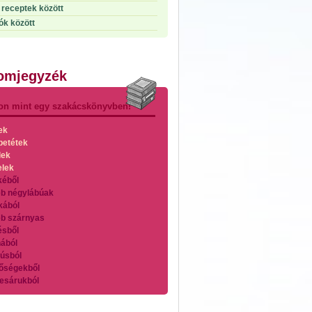
receptek között
ók között
lomjegyzék
on mint egy szakácskönyvben!
ek
betétek
lek
elek
kéből
b négylábúak
kából
b szárnyas
ésből
ából
úsból
őségekből
esárukból
zárnyasokból
es húsokból