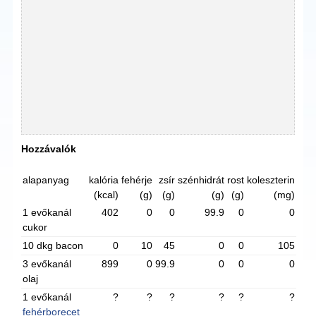
Hozzávalók
alapanyag
kalória
fehérje
zsír
szénhidrát
rost
koleszterin
(kcal)
(g)
(g)
(g)
(g)
(mg)
1 evőkanál
402
0
0
99.9
0
0
cukor
10 dkg bacon
0
10
45
0
0
105
3 evőkanál
899
0
99.9
0
0
0
olaj
1 evőkanál
?
?
?
?
?
?
fehérborecet