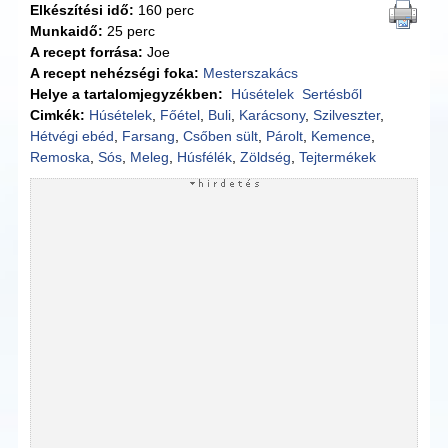
Elkészítési idő:
160 perc
Munkaidő:
25 perc
A recept forrása:
Joe
A recept nehézségi foka:
Mesterszakács
Helye a tartalomjegyzékben:
Húsételek
Sertésből
Cimkék:
Húsételek
,
Főétel
,
Buli
,
Karácsony
,
Szilveszter
,
Hétvégi ebéd
,
Farsang
,
Csőben sült
,
Párolt
,
Kemence
,
Remoska
,
Sós
,
Meleg
,
Húsfélék
,
Zöldség
,
Tejtermékek