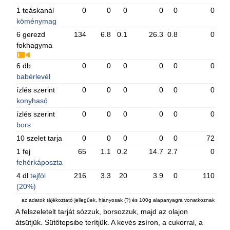
1 teáskanál
0
0
0
0
0
0
köménymag
6 gerezd
134
6.8
0.1
26.3
0.8
0
fokhagyma
6 db
0
0
0
0
0
0
babérlevél
ízlés szerint
0
0
0
0
0
0
konyhasó
ízlés szerint
0
0
0
0
0
0
bors
10 szelet tarja
0
0
0
0
0
72
1 fej
65
1.1
0.2
14.7
2.7
0
fehérkáposzta
4 dl
tejföl
216
3.3
20
3.9
0
110
(20%)
az adatok tájékoztató jellegűek, hiányosak (?) és 100g alapanyagra vonatkoznak
A felszeletelt tarját sózzuk, borsozzuk, majd az olajon
átsütjük. Sütőtepsibe terítjük. A kevés zsíron, a cukorral, a