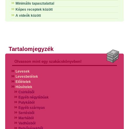
Minimális tapasztalattal
Képes receptek között
A videók között
Tartalomjegyzék
Olvasson mint egy szakácskönyvben!
Levesek
Levesbetétek
Előételek
Húsételek
Csirkéből
Egyéb négylábúak
Pulykából
Egyéb szárnyas
Sertésből
Marhából
Vadhúsból
Belsőségekből