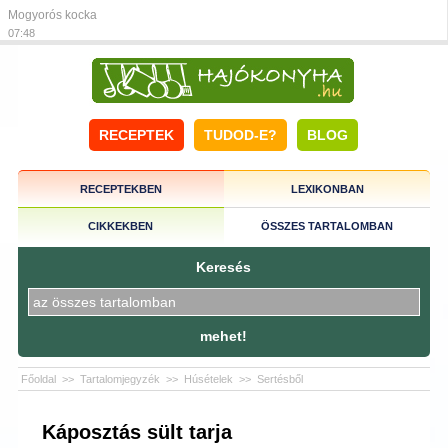
Mogyorós kocka
07:48
RECEPTEK
TUDOD-E?
BLOG
RECEPTEKBEN
LEXIKONBAN
CIKKEKBEN
ÖSSZES TARTALOMBAN
Keresés
mehet!
Főoldal
>>
Tartalomjegyzék
>>
Húsételek
>>
Sertésből
Káposztás sült tarja