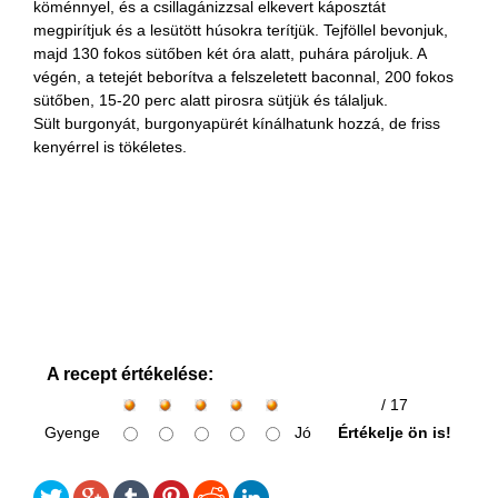
köménnyel, és a csillagánizzsal elkevert káposztát
megpirítjuk és a lesütött húsokra terítjük. Tejföllel bevonjuk,
majd 130 fokos sütőben két óra alatt, puhára pároljuk. A
végén, a tetejét beborítva a felszeletett baconnal, 200 fokos
sütőben, 15-20 perc alatt pirosra sütjük és tálaljuk.
Sült burgonyát, burgonyapürét kínálhatunk hozzá, de friss
kenyérrel is tökéletes.
A recept értékelése:
/ 17
Gyenge
Jó
Értékelje ön is!