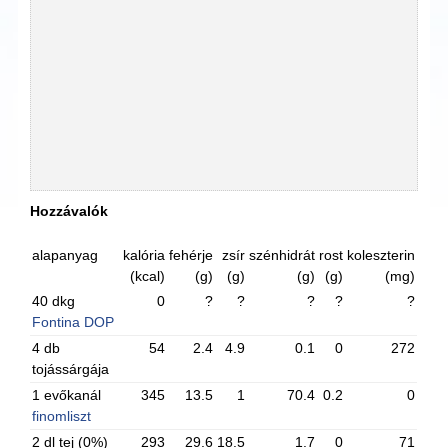
Hozzávalók
alapanyag
kalória
fehérje
zsír
szénhidrát
rost
koleszterin
(kcal)
(g)
(g)
(g)
(g)
(mg)
40 dkg
0
?
?
?
?
?
Fontina DOP
4 db
54
2.4
4.9
0.1
0
272
tojássárgája
1 evőkanál
345
13.5
1
70.4
0.2
0
finomliszt
2 dl tej (0%)
293
29.6
18.5
1.7
0
71