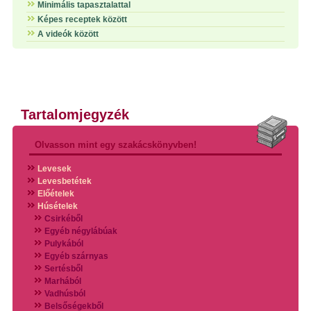
Minimális tapasztalattal
Képes receptek között
A videók között
Tartalomjegyzék
Olvasson mint egy szakácskönyvben!
Levesek
Levesbetétek
Előételek
Húsételek
Csirkéből
Egyéb négylábúak
Pulykából
Egyéb szárnyas
Sertésből
Marhából
Vadhúsból
Belsőségekből