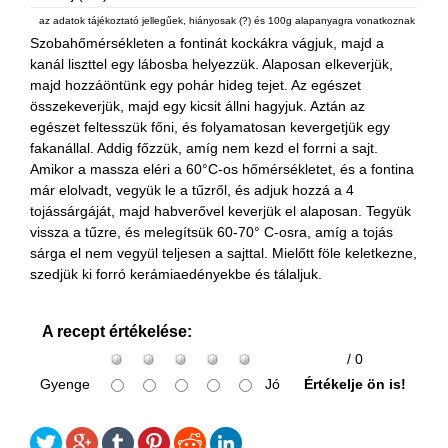
az adatok tájékoztató jellegűek, hiányosak (?) és 100g alapanyagra vonatkoznak
Szobahőmérsékleten a fontinát kockákra vágjuk, majd a
kanál liszttel egy lábosba helyezzük. Alaposan elkeverjük,
majd hozzáöntünk egy pohár hideg tejet. Az egészet
összekeverjük, majd egy kicsit állni hagyjuk. Aztán az
egészet feltesszük főni, és folyamatosan kevergetjük egy
fakanállal. Addig főzzük, amíg nem kezd el forrni a sajt.
Amikor a massza eléri a 60°C-os hőmérsékletet, és a fontina
már elolvadt, vegyük le a tűzről, és adjuk hozzá a 4
tojássárgáját, majd habverővel keverjük el alaposan. Tegyük
vissza a tűzre, és melegítsük 60-70° C-osra, amíg a tojás
sárga el nem vegyül teljesen a sajttal. Mielőtt föle keletkezne,
szedjük ki forró kerámiaedényekbe és tálaljuk.
A recept értékelése:
/ 0
Gyenge
Jó
Értékelje ön is!