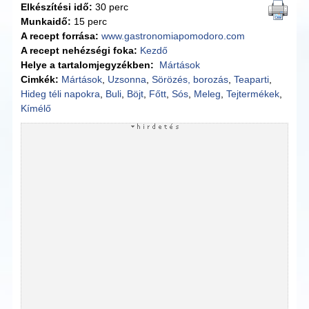
Elkészítési idő:
30 perc
Munkaidő:
15 perc
A recept forrása:
www.gastronomiapomodoro.com
A recept nehézségi foka:
Kezdő
Helye a tartalomjegyzékben:
Mártások
Cimkék:
Mártások
,
Uzsonna
,
Sörözés, borozás
,
Teaparti
,
Hideg téli napokra
,
Buli
,
Böjt
,
Főtt
,
Sós
,
Meleg
,
Tejtermékek
,
Kímélő