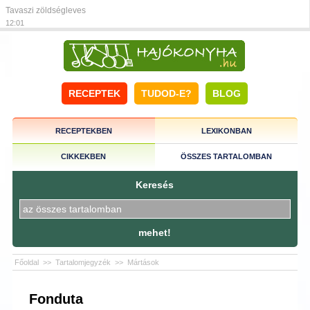
Tavaszi zöldségleves
12:01
RECEPTEK
TUDOD-E?
BLOG
RECEPTEKBEN
LEXIKONBAN
CIKKEKBEN
ÖSSZES TARTALOMBAN
Keresés
mehet!
Főoldal
>>
Tartalomjegyzék
>>
Mártások
Fonduta