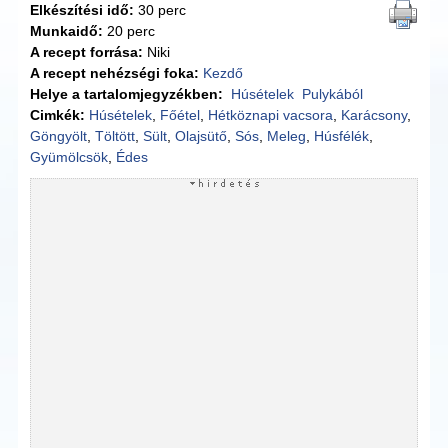
Elkészítési idő:
30 perc
Munkaidő:
20 perc
A recept forrása:
Niki
A recept nehézségi foka:
Kezdő
Helye a tartalomjegyzékben:
Húsételek
Pulykából
Cimkék:
Húsételek
,
Főétel
,
Hétköznapi vacsora
,
Karácsony
,
Göngyölt
,
Töltött
,
Sült
,
Olajsütő
,
Sós
,
Meleg
,
Húsfélék
,
Gyümölcsök
,
Édes