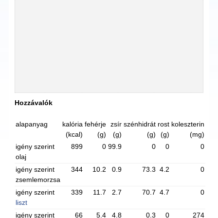
Hozzávalók
alapanyag
kalória
fehérje
zsír
szénhidrát
rost
koleszterin
(kcal)
(g)
(g)
(g)
(g)
(mg)
igény szerint
899
0
99.9
0
0
0
olaj
igény szerint
344
10.2
0.9
73.3
4.2
0
zsemlemorzsa
igény szerint
339
11.7
2.7
70.7
4.7
0
liszt
igény szerint
66
5.4
4.8
0.3
0
274