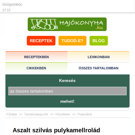
Grízgombóc
17:12
RECEPTEK
TUDOD-E?
BLOG
RECEPTEKBEN
LEXIKONBAN
CIKKEKBEN
ÖSSZES TARTALOMBAN
Keresés
mehet!
Főoldal
>>
Tartalomjegyzék
>>
Húsételek
>>
Pulykából
Aszalt szilvás pulykamellrolád