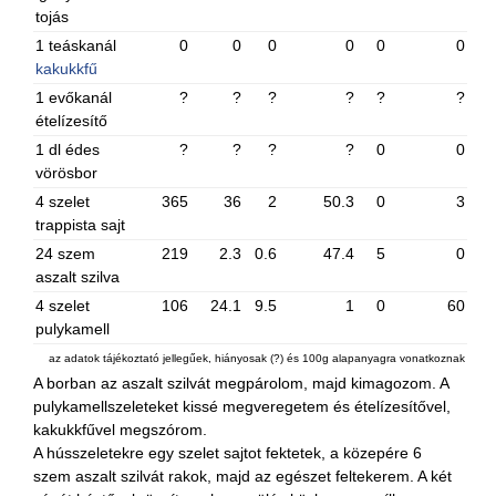
tojás
1 teáskanál
0
0
0
0
0
0
kakukkfű
1 evőkanál
?
?
?
?
?
?
ételízesítő
1 dl édes
?
?
?
?
0
0
vörösbor
4 szelet
365
36
2
50.3
0
3
trappista sajt
24 szem
219
2.3
0.6
47.4
5
0
aszalt szilva
4 szelet
106
24.1
9.5
1
0
60
pulykamell
az adatok tájékoztató jellegűek, hiányosak (?) és 100g alapanyagra vonatkoznak
A borban az aszalt szilvát megpárolom, majd kimagozom. A
pulykamellszeleteket kissé megveregetem és ételízesítővel,
kakukkfűvel megszórom.
A hússzeletekre egy szelet sajtot fektetek, a közepére 6
szem aszalt szilvát rakok, majd az egészet feltekerem. A két