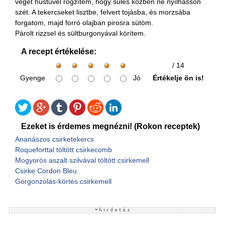
végét hústűvel rögzítem, hogy sülés közben ne nyílhasson
szét. A tekercseket lisztbe, felvert tojásba, és morzsába
forgatom, majd forró olajban pirosra sütöm.
Párolt rizzsel és sültburgonyával körítem.
A recept értékelése:
/ 14
Gyenge
Jó
Értékelje ön is!
Ezeket is érdemes megnézni! (Rokon receptek)
Ananászos csirketekercs
Roqueforttal töltött csirkecomb
Mogyorós aszalt szilvával töltött csirkemell
Csirke Cordon Bleu
Gorgonzolás-körtés csirkemell