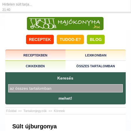
Hirtelen sült tarja...
21:40
RECEPTEK
TUDOD-E?
BLOG
RECEPTEKBEN
LEXIKONBAN
CIKKEKBEN
ÖSSZES TARTALOMBAN
Keresés
mehet!
Főoldal
>>
Tartalomjegyzék
>>
Köretek
Sült újburgonya