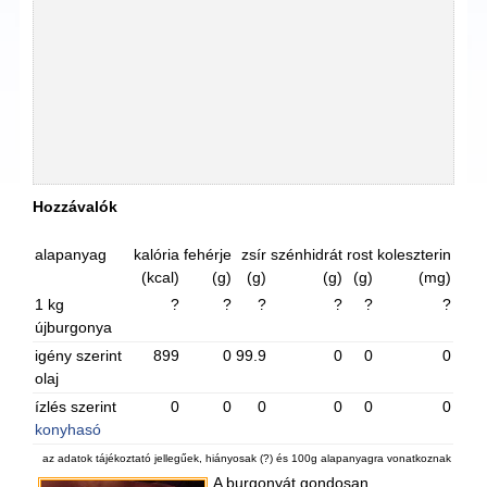
Hozzávalók
alapanyag
kalória
fehérje
zsír
szénhidrát
rost
koleszterin
(kcal)
(g)
(g)
(g)
(g)
(mg)
1 kg
?
?
?
?
?
?
újburgonya
igény szerint
899
0
99.9
0
0
0
olaj
ízlés szerint
0
0
0
0
0
0
konyhasó
az adatok tájékoztató jellegűek, hiányosak (?) és 100g alapanyagra vonatkoznak
A burgonyát gondosan