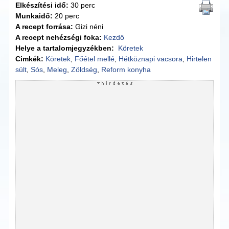
Elkészítési idő:
30 perc
Munkaidő:
20 perc
A recept forrása:
Gizi néni
A recept nehézségi foka:
Kezdő
Helye a tartalomjegyzékben:
Köretek
Cimkék:
Köretek
,
Főétel mellé
,
Hétköznapi vacsora
,
Hirtelen
sült
,
Sós
,
Meleg
,
Zöldség
,
Reform konyha