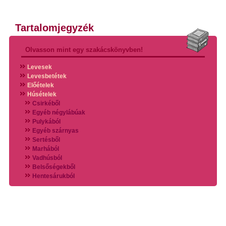
Tartalomjegyzék
Olvasson mint egy szakácskönyvben!
Levesek
Levesbetétek
Előételek
Húsételek
Csirkéből
Egyéb négylábúak
Pulykából
Egyéb szárnyas
Sertésből
Marhából
Vadhúsból
Belsőségekből
Hentesárukból
Vadszárnyasokból
Vegyes húsokból
Különleges húsfélékből
Halak
Hidegvérűek