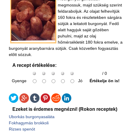
megmossuk, majd szükség szerint
feldaraboljuk. Az olajat felhevítjük
160 fokra és részletekben sárgára
sütjük a leitatott burgonyát. Fedő
alatt hagyjuk saját gőzében
puhulni, majd az olaj
hőmérsékletét 180 fokra emelve, a
burgonyát aranybarnára sütjük. Csak közvetlen fogyasztás
előtt sózzuk.
A recept értékelése:
/ 0
Gyenge
Jó
Értékelje ön is!
Ezeket is érdemes megnézni! (Rokon receptek)
Uborkás burgonyasaláta
Fokhagymás brokkoli
Rizses spenót