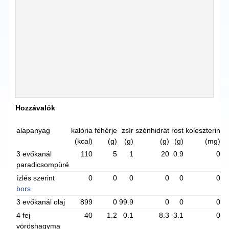
Hozzávalók
alapanyag
kalória
fehérje
zsír
szénhidrát
rost
koleszterin
(kcal)
(g)
(g)
(g)
(g)
(mg)
3 evőkanál
110
5
1
20
0.9
0
paradicsompüré
ízlés szerint
0
0
0
0
0
0
bors
3 evőkanál olaj
899
0
99.9
0
0
0
4 fej
40
1.2
0.1
8.3
3.1
0
vöröshagyma