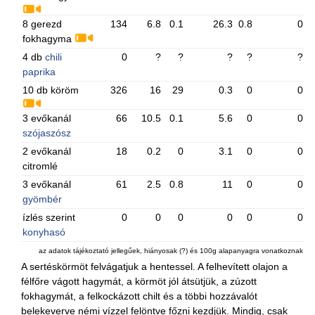
8 gerezd
134
6.8
0.1
26.3
0.8
0
fokhagyma
4 db
chili
0
?
?
?
?
?
paprika
10 db köröm
326
16
29
0.3
0
0
3 evőkanál
66
10.5
0.1
5.6
0
0
szójaszósz
2 evőkanál
18
0.2
0
3.1
0
0
citromlé
3 evőkanál
61
2.5
0.8
11
0
0
gyömbér
ízlés szerint
0
0
0
0
0
0
konyhasó
az adatok tájékoztató jellegűek, hiányosak (?) és 100g alapanyagra vonatkoznak
A sertéskörmöt felvágatjuk a hentessel. A felhevített olajon a
félfőre vágott hagymát, a körmöt jól átsütjük, a zúzott
fokhagymát, a felkockázott chilt és a többi hozzávalót
belekeverve némi vízzel felöntve főzni kezdjük. Mindig, csak