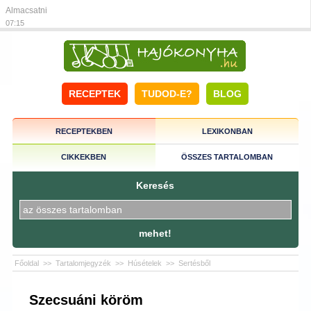
Almacsatni
07:15
RECEPTEK
TUDOD-E?
BLOG
RECEPTEKBEN
LEXIKONBAN
CIKKEKBEN
ÖSSZES TARTALOMBAN
Keresés
mehet!
Főoldal
>>
Tartalomjegyzék
>>
Húsételek
>>
Sertésből
Szecsuáni köröm