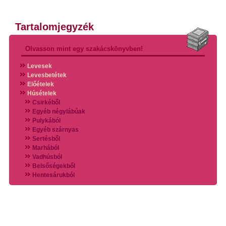
Tartalomjegyzék
Olvasson mint egy szakácskönyvben!
Levesek
Levesbetétek
Előételek
Húsételek
Csirkéből
Egyéb négylábúak
Pulykából
Egyéb szárnyas
Sertésből
Marhából
Vadhúsból
Belsőségekből
Hentesárukból
Vadszárnyasokból
Vegyes húsokból
Különleges húsfélékből
Halak
Hidegvérűek