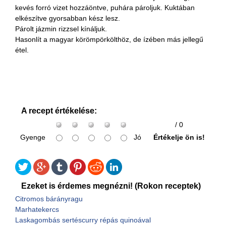
kevés forró vizet hozzáöntve, puhára pároljuk. Kuktában
elkészítve gyorsabban kész lesz.
Párolt jázmin rizzsel kínáljuk.
Hasonlít a magyar körömpörkölthöz, de ízében más jellegű
étel.
A recept értékelése:
/ 0
Gyenge
Jó
Értékelje ön is!
Ezeket is érdemes megnézni! (Rokon receptek)
Citromos bárányragu
Marhatekercs
Laskagombás sertéscurry répás quinoával