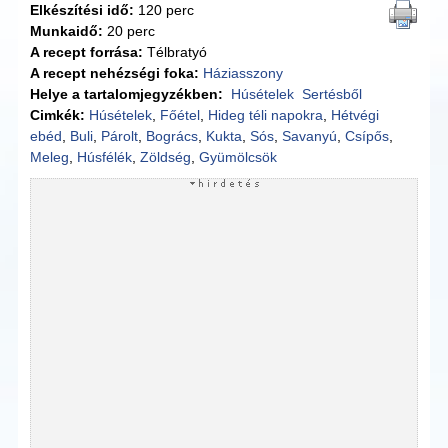
Elkészítési idő:
120 perc
Munkaidő:
20 perc
A recept forrása:
Télbratyó
A recept nehézségi foka:
Háziasszony
Helye a tartalomjegyzékben:
Húsételek
Sertésből
Cimkék:
Húsételek
,
Főétel
,
Hideg téli napokra
,
Hétvégi
ebéd
,
Buli
,
Párolt
,
Bogrács
,
Kukta
,
Sós
,
Savanyú
,
Csípős
,
Meleg
,
Húsfélék
,
Zöldség
,
Gyümölcsök