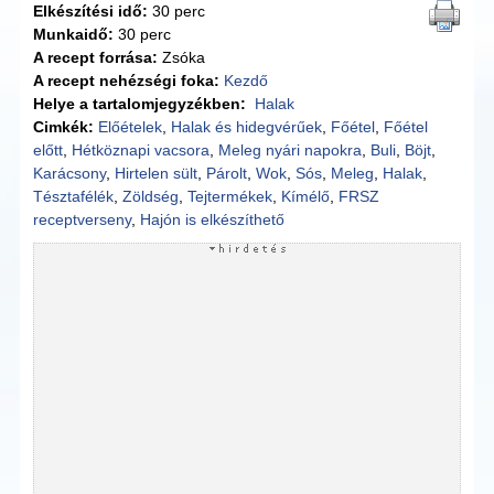
Elkészítési idő:
30 perc
Munkaidő:
30 perc
A recept forrása:
Zsóka
A recept nehézségi foka:
Kezdő
Helye a tartalomjegyzékben:
Halak
Cimkék:
Előételek
,
Halak és hidegvérűek
,
Főétel
,
Főétel
előtt
,
Hétköznapi vacsora
,
Meleg nyári napokra
,
Buli
,
Böjt
,
Karácsony
,
Hirtelen sült
,
Párolt
,
Wok
,
Sós
,
Meleg
,
Halak
,
Tésztafélék
,
Zöldség
,
Tejtermékek
,
Kímélő
,
FRSZ
receptverseny
,
Hajón is elkészíthető