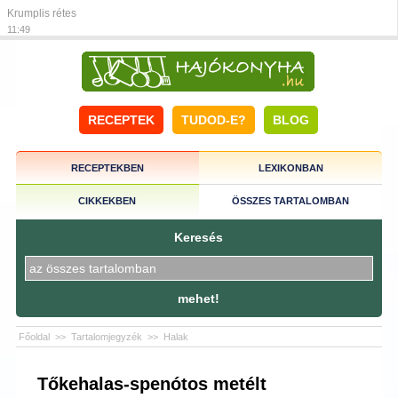
Krumplis rétes
11:49
RECEPTEK
TUDOD-E?
BLOG
RECEPTEKBEN
LEXIKONBAN
CIKKEKBEN
ÖSSZES TARTALOMBAN
Keresés
mehet!
Főoldal
>>
Tartalomjegyzék
>>
Halak
Tőkehalas-spenótos metélt