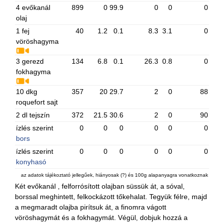
4 evőkanál
899
0
99.9
0
0
0
olaj
1 fej
40
1.2
0.1
8.3
3.1
0
vöröshagyma
3 gerezd
134
6.8
0.1
26.3
0.8
0
fokhagyma
10 dkg
357
20
29.7
2
0
88
roquefort sajt
2 dl tejszín
372
21.5
30.6
2
0
90
ízlés szerint
0
0
0
0
0
0
bors
ízlés szerint
0
0
0
0
0
0
konyhasó
az adatok tájékoztató jellegűek, hiányosak (?) és 100g alapanyagra vonatkoznak
Két evőkanál , felforrósított olajban süssük át, a sóval,
borssal meghintett, felkockázott tőkehalat. Tegyük félre, majd
a megmaradt olajba pirítsuk át, a finomra vágott
vöröshagymát és a fokhagymát. Végül, dobjuk hozzá a