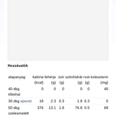
Hozzávalók
alapanyag
kalória
fehérje
zsír
szénhidrát
rost
koleszterin
(kcal)
(g)
(g)
(g)
(g)
(mg)
40 dkg
0
0
0
0
0
46
tőkehal
30 dkg
spenót
18
2.3
0.3
1.8
6.3
0
50 dkg
376
13.1
1.8
76.8
0.5
68
szélesmetélt