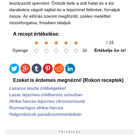
leszárazott spenótot. Öntsük bele a sült halat és a kis
darabokra vágott sajttal és a tejszínnel felöntve, forraljuk
össze. Az előírás szerint megfőzött, széles metélttel
összeforgatva, frissiben tálaljuk.
A recept értékelése:
/ 15
Gyenge
Jó
Értékelje ön is!
Ezeket is érdemes megnézni! (Rokon receptek)
Lazacos tészta zöldségekkel
Lazac tejszínes-zöldborsós szószban
Afrikai harcsa tejszínes citromszósszal
Rozmaringos afrikai harcsa
Halgombócok paradicsommártásban