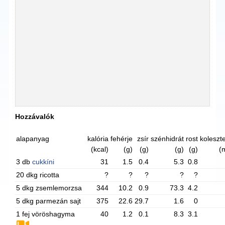
Hozzávalók
alapanyag
kalória
fehérje
zsír
szénhidrát
rost
koleszte
(kcal)
(g)
(g)
(g)
(g)
(
3 db
cukkíni
31
1.5
0.4
5.3
0.8
20 dkg ricotta
?
?
?
?
?
5 dkg zsemlemorzsa
344
10.2
0.9
73.3
4.2
5 dkg parmezán sajt
375
22.6
29.7
1.6
0
1 fej vöröshagyma
40
1.2
0.1
8.3
3.1