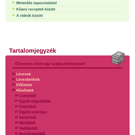
Minimális tapasztalattal
Képes receptek között
A videók között
Tartalomjegyzék
Olvasson mint egy szakácskönyvben!
Levesek
Levesbetétek
Előételek
Húsételek
Csirkéből
Egyéb négylábúak
Pulykából
Egyéb szárnyas
Sertésből
Marhából
Vadhúsból
Belsőségekből