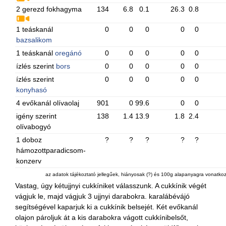
2 gerezd fokhagyma
134
6.8
0.1
26.3
0.8
1 teáskanál
0
0
0
0
0
bazsalikom
1 teáskanál
oregánó
0
0
0
0
0
ízlés szerint
bors
0
0
0
0
0
ízlés szerint
0
0
0
0
0
konyhasó
4 evőkanál olívaolaj
901
0
99.6
0
0
igény szerint
138
1.4
13.9
1.8
2.4
olívabogyó
1 doboz
?
?
?
?
?
hámozottparadicsom-
konzerv
az adatok tájékoztató jellegűek, hiányosak (?) és 100g alapanyagra vonatko
Vastag, úgy kétujjnyi cukkíniket válasszunk. A cukkínik végét
vágjuk le, majd vágjuk 3 ujjnyi darabokra. karalábévájó
segítségével kaparjuk ki a cukkínik belsejét. Két evőkanál
olajon pároljuk át a kis darabokra vágott cukkínibelsőt,