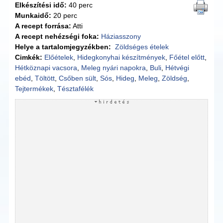
Elkészítési idő:
40 perc
Munkaidő:
20 perc
A recept forrása:
Atti
A recept nehézségi foka:
Háziasszony
Helye a tartalomjegyzékben:
Zöldséges ételek
Cimkék:
Előételek
,
Hidegkonyhai készítmények
,
Főétel előtt
,
Hétköznapi vacsora
,
Meleg nyári napokra
,
Buli
,
Hétvégi
ebéd
,
Töltött
,
Csőben sült
,
Sós
,
Hideg
,
Meleg
,
Zöldség
,
Tejtermékek
,
Tésztafélék