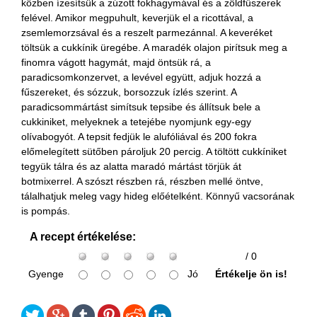
közben ízesítsük a zúzott fokhagymával és a zöldfűszerek
felével. Amikor megpuhult, keverjük el a ricottával, a
zsemlemorzsával és a reszelt parmezánnal. A keveréket
töltsük a cukkínik üregébe. A maradék olajon pirítsuk meg a
finomra vágott hagymát, majd öntsük rá, a
paradicsomkonzervet, a levével együtt, adjuk hozzá a
fűszereket, és sózzuk, borsozzuk ízlés szerint. A
paradicsommártást simítsuk tepsibe és állítsuk bele a
cukkiniket, melyeknek a tetejébe nyomjunk egy-egy
olívabogyót. A tepsit fedjük le alufóliával és 200 fokra
előmelegített sütőben pároljuk 20 percig. A töltött cukkíniket
tegyük tálra és az alatta maradó mártást törjük át
botmixerrel. A szószt részben rá, részben mellé öntve,
tálalhatjuk meleg vagy hideg előételként. Könnyű vacsorának
is pompás.
A recept értékelése:
/ 0
Gyenge
Jó
Értékelje ön is!