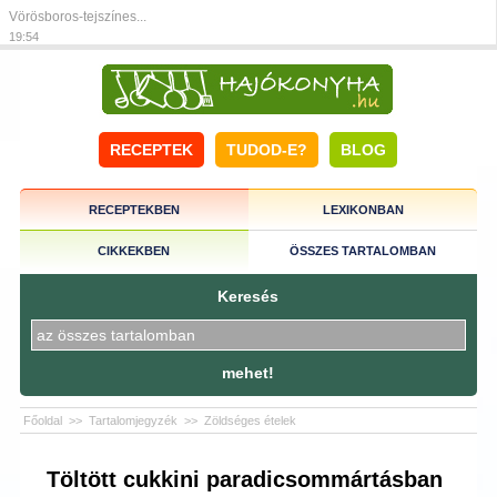
Vörösboros-tejszínes...
19:54
RECEPTEK
TUDOD-E?
BLOG
RECEPTEKBEN
LEXIKONBAN
CIKKEKBEN
ÖSSZES TARTALOMBAN
Keresés
mehet!
Főoldal
>>
Tartalomjegyzék
>>
Zöldséges ételek
Töltött cukkini paradicsommártásban