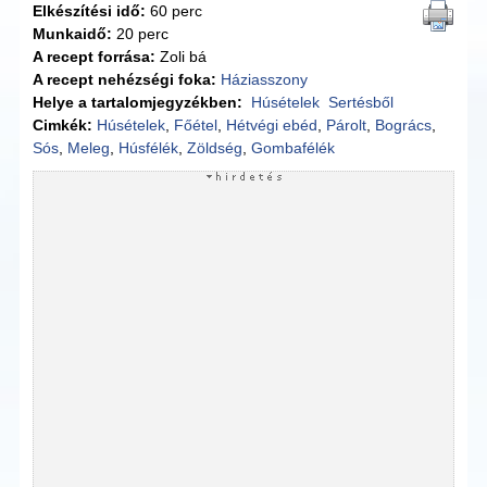
Elkészítési idő:
60 perc
Munkaidő:
20 perc
A recept forrása:
Zoli bá
A recept nehézségi foka:
Háziasszony
Helye a tartalomjegyzékben:
Húsételek
Sertésből
Cimkék:
Húsételek
,
Főétel
,
Hétvégi ebéd
,
Párolt
,
Bogrács
,
Sós
,
Meleg
,
Húsfélék
,
Zöldség
,
Gombafélék