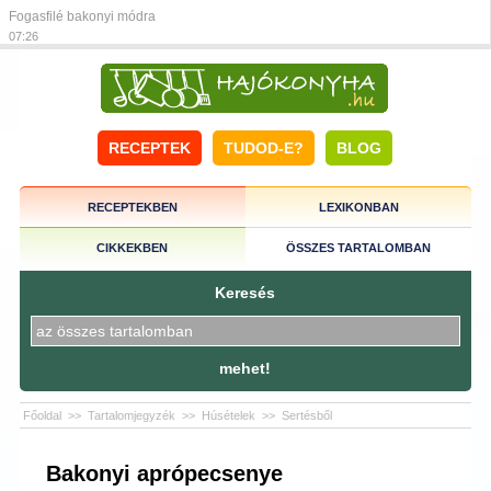
Fogasfilé bakonyi módra
07:26
RECEPTEK
TUDOD-E?
BLOG
RECEPTEKBEN
LEXIKONBAN
CIKKEKBEN
ÖSSZES TARTALOMBAN
Keresés
mehet!
Főoldal
>>
Tartalomjegyzék
>>
Húsételek
>>
Sertésből
Bakonyi aprópecsenye