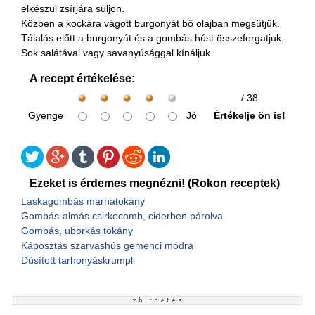
elkészül zsírjára süljön.
Közben a kockára vágott burgonyát bő olajban megsütjük.
Tálalás előtt a burgonyát és a gombás húst összeforgatjuk.
Sok salátával vagy savanyúsággal kínáljuk.
A recept értékelése:
/ 38
Gyenge
Jó
Értékelje ön is!
Ezeket is érdemes megnézni! (Rokon receptek)
Laskagombás marhatokány
Gombás-almás csirkecomb, ciderben párolva
Gombás, uborkás tokány
Káposztás szarvashús gemenci módra
Dúsított tarhonyáskrumpli