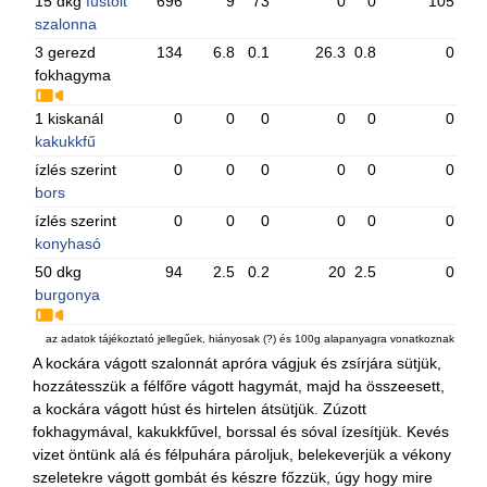
15 dkg
füstölt
696
9
73
0
0
105
szalonna
3 gerezd
134
6.8
0.1
26.3
0.8
0
fokhagyma
1 kiskanál
0
0
0
0
0
0
kakukkfű
ízlés szerint
0
0
0
0
0
0
bors
ízlés szerint
0
0
0
0
0
0
konyhasó
50 dkg
94
2.5
0.2
20
2.5
0
burgonya
az adatok tájékoztató jellegűek, hiányosak (?) és 100g alapanyagra vonatkoznak
A kockára vágott szalonnát apróra vágjuk és zsírjára sütjük,
hozzátesszük a félfőre vágott hagymát, majd ha összeesett,
a kockára vágott húst és hirtelen átsütjük. Zúzott
fokhagymával, kakukkfűvel, borssal és sóval ízesítjük. Kevés
vizet öntünk alá és félpuhára pároljuk, belekeverjük a vékony
szeletekre vágott gombát és készre főzzük, úgy hogy mire