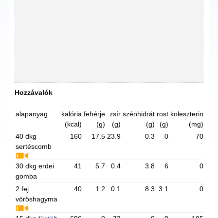
Hozzávalók
alapanyag
kalória
fehérje
zsír
szénhidrát
rost
koleszterin
(kcal)
(g)
(g)
(g)
(g)
(mg)
40 dkg
160
17.5
23.9
0.3
0
70
sertéscomb
30 dkg erdei
41
5.7
0.4
3.8
6
0
gomba
2 fej
40
1.2
0.1
8.3
3.1
0
vöröshagyma