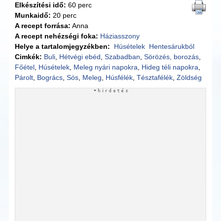
Elkészítési idő:
60 perc
Munkaidő:
20 perc
A recept forrása:
Anna
A recept nehézségi foka:
Háziasszony
Helye a tartalomjegyzékben:
Húsételek
Hentesárukból
Cimkék:
Buli
,
Hétvégi ebéd
,
Szabadban
,
Sörözés, borozás
,
Főétel
,
Húsételek
,
Meleg nyári napokra
,
Hideg téli napokra
,
Párolt
,
Bogrács
,
Sós
,
Meleg
,
Húsfélék
,
Tésztafélék
,
Zöldség