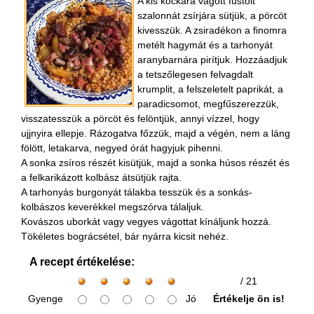
A kis kockára vágott füstölt
szalonnát zsírjára sütjük, a pörcöt
kivesszük. A zsiradékon a finomra
metélt hagymát és a tarhonyát
aranybarnára pirítjuk. Hozzáadjuk
a tetszőlegesen felvagdalt
krumplit, a felszeletelt paprikát, a
paradicsomot, megfűszerezzük,
visszatesszük a pörcöt és felöntjük, annyi vízzel, hogy
ujjnyira ellepje. Rázogatva főzzük, majd a végén, nem a láng
fölött, letakarva, negyed órát hagyjuk pihenni.
A sonka zsíros részét kisütjük, majd a sonka húsos részét és
a felkarikázott kolbász átsütjük rajta.
A tarhonyás burgonyát tálakba tesszük és a sonkás-
kolbászos keverékkel megszórva tálaljuk.
Kovászos uborkát vagy vegyes vágottat kínáljunk hozzá.
Tökéletes bográcsétel, bár nyárra kicsit nehéz.
A recept értékelése:
/ 21
Gyenge
Jó
Értékelje ön is!