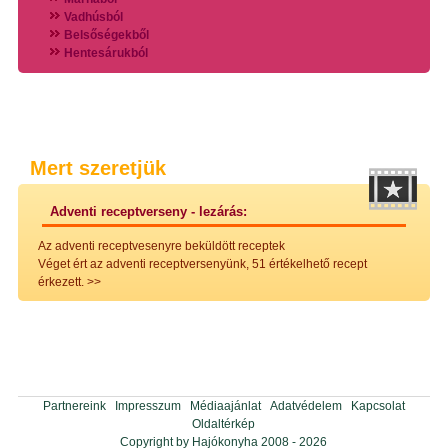
Vadhúsból
Belsőségekből
Hentesárukból
Vadszárnyasokból
Vegyes húsokból
Különleges húsfélékből
Halak
Hidegvérűek
Köretek
Mert szeretjük
Klasszikus főzelékek
Hústalan feltétek
Adventi receptverseny - lezárás:
Zöldséges ételek
Saláták
Az adventi receptvesenyre beküldött receptek
Hidegkonyhai készítmények
Véget ért az adventi receptversenyünk, 51 értékelhető recept
Főtt tészták
érkezett.
>>
Zsiradékban sült tészták
Sütőben sült tészták
Szendvicsek
Mártások
Főtt-sült tészták
Édességek
Házi befőzés
Partnereink
Impresszum
Médiaajánlat
Adatvédelem
Kapcsolat
Pácok
Oldaltérkép
Fűszerkeverékek, ízesítők
Copyright by Hajókonyha 2008 - 2026