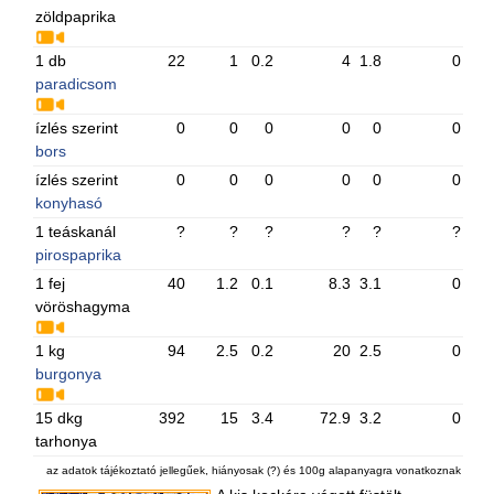
zöldpaprika
1 db
22
1
0.2
4
1.8
0
paradicsom
ízlés szerint
0
0
0
0
0
0
bors
ízlés szerint
0
0
0
0
0
0
konyhasó
1 teáskanál
?
?
?
?
?
?
pirospaprika
1 fej
40
1.2
0.1
8.3
3.1
0
vöröshagyma
1 kg
94
2.5
0.2
20
2.5
0
burgonya
15 dkg
392
15
3.4
72.9
3.2
0
tarhonya
az adatok tájékoztató jellegűek, hiányosak (?) és 100g alapanyagra vonatkoznak