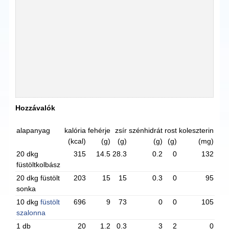
Hozzávalók
alapanyag
kalória
fehérje
zsír
szénhidrát
rost
koleszterin
(kcal)
(g)
(g)
(g)
(g)
(mg)
20 dkg
315
14.5
28.3
0.2
0
132
füstöltkolbász
20 dkg füstölt
203
15
15
0.3
0
95
sonka
10 dkg
füstölt
696
9
73
0
0
105
szalonna
1 db
20
1.2
0.3
3
2
0