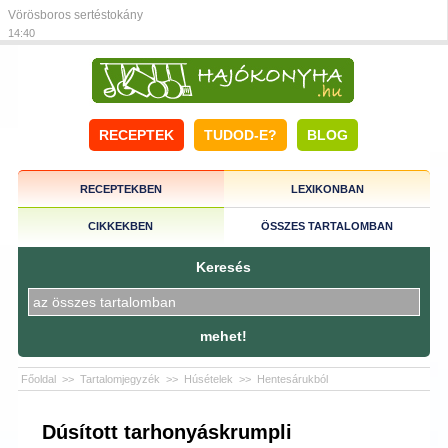
Vörösboros sertéstokány
14:40
RECEPTEK
TUDOD-E?
BLOG
RECEPTEKBEN
LEXIKONBAN
CIKKEKBEN
ÖSSZES TARTALOMBAN
Keresés
mehet!
Főoldal
>>
Tartalomjegyzék
>>
Húsételek
>>
Hentesárukból
Dúsított tarhonyáskrumpli