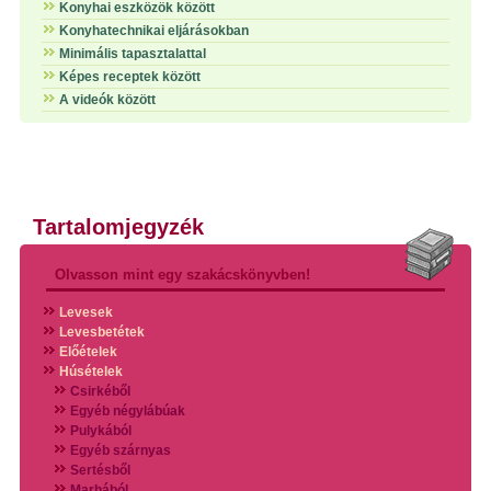
Konyhai eszközök között
Konyhatechnikai eljárásokban
Minimális tapasztalattal
Képes receptek között
A videók között
Tartalomjegyzék
Olvasson mint egy szakácskönyvben!
Levesek
Levesbetétek
Előételek
Húsételek
Csirkéből
Egyéb négylábúak
Pulykából
Egyéb szárnyas
Sertésből
Marhából