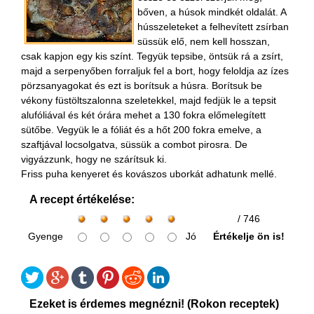
bőven, a húsok mindkét oldalát. A
hússzeleteket a felhevített zsírban
süssük elő, nem kell hosszan,
csak kapjon egy kis színt. Tegyük tepsibe, öntsük rá a zsírt,
majd a serpenyőben forraljuk fel a bort, hogy feloldja az ízes
pörzsanyagokat és ezt is borítsuk a húsra. Borítsuk be
vékony füstöltszalonna szeletekkel, majd fedjük le a tepsit
alufóliával és két órára mehet a 130 fokra előmelegített
sütőbe. Vegyük le a fóliát és a hőt 200 fokra emelve, a
szaftjával locsolgatva, süssük a combot pirosra. De
vigyázzunk, hogy ne szárítsuk ki.
Friss puha kenyeret és kovászos uborkát adhatunk mellé.
A recept értékelése:
/ 746
Gyenge
Jó
Értékelje ön is!
Ezeket is érdemes megnézni! (Rokon receptek)