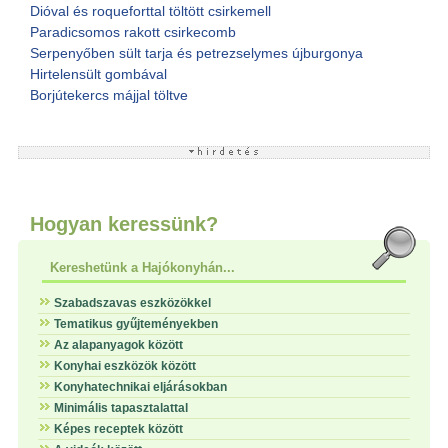
Dióval és roqueforttal töltött csirkemell
Paradicsomos rakott csirkecomb
Serpenyőben sült tarja és petrezselymes újburgonya
Hirtelensült gombával
Borjútekercs májjal töltve
Hogyan keressünk?
Kereshetünk a Hajókonyhán...
Szabadszavas eszközökkel
Tematikus gyűjteményekben
Az alapanyagok között
Konyhai eszközök között
Konyhatechnikai eljárásokban
Minimális tapasztalattal
Képes receptek között