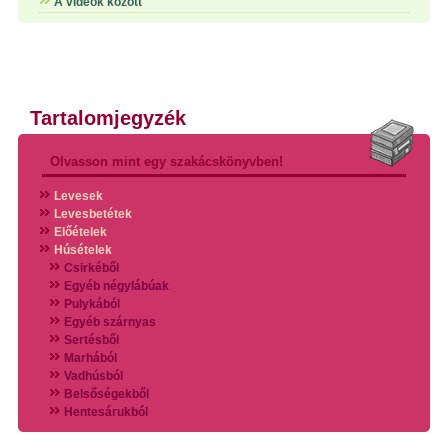
A videók között
Tartalomjegyzék
Olvasson mint egy szakácskönyvben!
Levesek
Levesbetétek
Előételek
Húsételek
Csirkéből
Egyéb négylábúak
Pulykából
Egyéb szárnyas
Sertésből
Marhából
Vadhúsból
Belsőségekből
Hentesárukból
Vadszárnyasokból