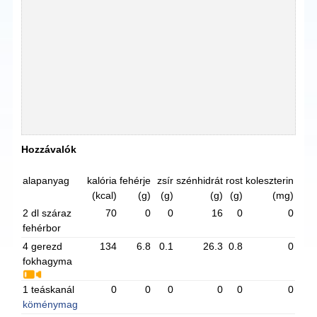
Hozzávalók
alapanyag
kalória
fehérje
zsír
szénhidrát
rost
koleszterin
(kcal)
(g)
(g)
(g)
(g)
(mg)
2 dl száraz
70
0
0
16
0
0
fehérbor
4 gerezd
134
6.8
0.1
26.3
0.8
0
fokhagyma
1 teáskanál
0
0
0
0
0
0
köménymag