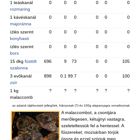
1 teáskanál
0
0
0
0
0
0
rozmaring
1 kávéskanál
0
0
0
0
0
0
majoránna
ízlés szerint
0
0
0
0
0
0
konyhasó
ízlés szerint
0
0
0
0
0
0
bors
15 dkg
füstölt
696
9
73
0
0
105
szalonna
3 evőkanál
898
0.1
99.7
0
0
100
zsír
1 kg
?
?
?
?
?
?
malaccomb
az adatok tájékoztató jellegűek, hiányosak (?) és 100g alapanyagra vonatkoznak
A malaccombot, a csontjára
merőlegesen, kétujjnyi vastagra,
szeleteltessük fel a hentessel. A
fűszereket, mozsárban törjük
össze és ezzel szórjuk meg,