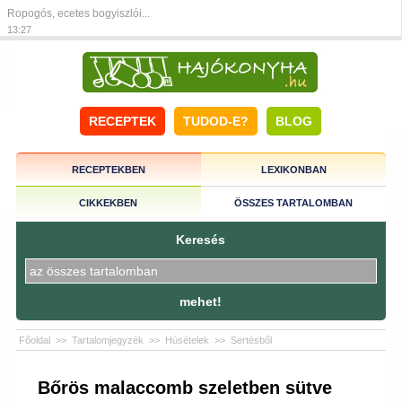
Ropogós, ecetes bogyiszlói...
13:27
RECEPTEK
TUDOD-E?
BLOG
RECEPTEKBEN
LEXIKONBAN
CIKKEKBEN
ÖSSZES TARTALOMBAN
Keresés
mehet!
Főoldal
>>
Tartalomjegyzék
>>
Húsételek
>>
Sertésből
Bőrös malaccomb szeletben sütve