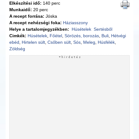
Elkészítési idő:
140 perc
Munkaidő:
20 perc
A recept forrása:
Jóska
A recept nehézségi foka:
Háziasszony
Helye a tartalomjegyzékben:
Húsételek
Sertésből
Cimkék:
Húsételek
,
Főétel
,
Sörözés, borozás
,
Buli
,
Hétvégi
ebéd
,
Hirtelen sült
,
Csőben sült
,
Sós
,
Meleg
,
Húsfélék
,
Zöldség