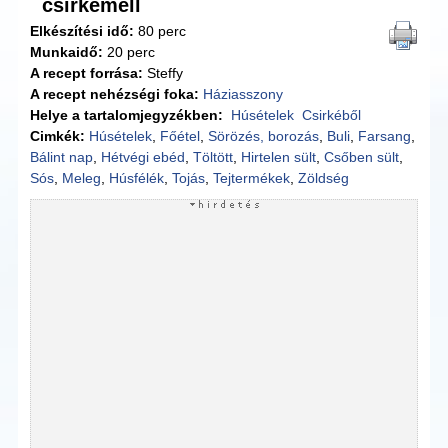
csirkemell
Elkészítési idő:
80 perc
Munkaidő:
20 perc
A recept forrása:
Steffy
A recept nehézségi foka:
Háziasszony
Helye a tartalomjegyzékben:
Húsételek
Csirkéből
Cimkék:
Húsételek
,
Főétel
,
Sörözés, borozás
,
Buli
,
Farsang
,
Bálint nap
,
Hétvégi ebéd
,
Töltött
,
Hirtelen sült
,
Csőben sült
,
Sós
,
Meleg
,
Húsfélék
,
Tojás
,
Tejtermékek
,
Zöldség