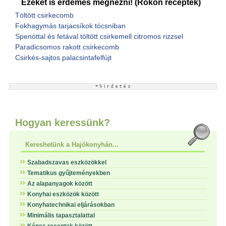
Ezeket is érdemes megnézni! (Rokon receptek)
Töltött csirkecomb
Fokhagymás tarjacsíkok tócsniban
Spenóttal és fetával töltött csirkemell citromos rizzsel
Paradicsomos rakott csirkecomb
Csirkés-sajtos palacsintafelfújt
Hogyan keressünk?
Kereshetünk a Hajókonyhán...
Szabadszavas eszközökkel
Tematikus gyűjteményekben
Az alapanyagok között
Konyhai eszközök között
Konyhatechnikai eljárásokban
Minimális tapasztalattal