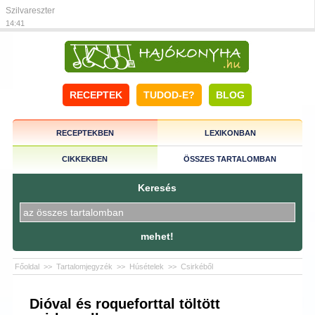
Szilvareszter
14:41
RECEPTEK
TUDOD-E?
BLOG
RECEPTEKBEN
LEXIKONBAN
CIKKEKBEN
ÖSSZES TARTALOMBAN
Keresés
mehet!
Főoldal
>>
Tartalomjegyzék
>>
Húsételek
>>
Csirkéből
Dióval és roqueforttal töltött