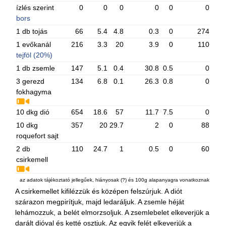
ízlés szerint
0
0
0
0
0
0
bors
1 db tojás
66
5.4
4.8
0.3
0
274
1 evőkanál
216
3.3
20
3.9
0
110
tejföl (20%)
1 db zsemle
147
5.1
0.4
30.8
0.5
0
3 gerezd
134
6.8
0.1
26.3
0.8
0
fokhagyma
10 dkg dió
654
18.6
57
11.7
7.5
0
10 dkg
357
20
29.7
2
0
88
roquefort sajt
2 db
110
24.7
1
0.5
0
60
csirkemell
az adatok tájékoztató jellegűek, hiányosak (?) és 100g alapanyagra vonatkoznak
A csirkemellet kifilézzük és középen felszúrjuk. A diót
szárazon megpirítjuk, majd ledaráljuk. A zsemle héját
lehámozzuk, a belét elmorzsoljuk. A zsemlebelet elkeverjük a
darált dióval és ketté osztjuk. Az egyik felét elkeverjük a