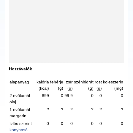
Hozzávalók
alapanyag
kalória
fehérje
zsír
szénhidrát
rost
koleszterin
(kcal)
(g)
(g)
(g)
(g)
(mg)
2 evőkanál
899
0
99.9
0
0
0
olaj
1 evőkanál
?
?
?
?
?
?
margarin
ízlés szerint
0
0
0
0
0
0
konyhasó