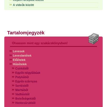
Képes receptek között
A videók között
Tartalomjegyzék
Olvasson mint egy szakácskönyvben!
Levesek
Levesbetétek
Előételek
Húsételek
Csirkéből
Egyéb négylábúak
Pulykából
Egyéb szárnyas
Sertésből
Marhából
Vadhúsból
Belsőségekből
Hentesárukból