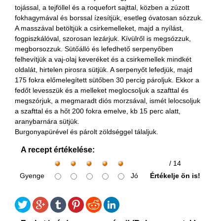
tojással, a tejföllel és a roquefort sajttal, közben a zúzott
fokhagymával és borssal ízesítjük, esetleg óvatosan sózzuk.
A masszával betöltjük a csirkemelleket, majd a nyílást,
fogpiszkálóval, szorosan lezárjuk. Kívülről is megsózzuk,
megborsozzuk. Sütőálló és lefedhető serpenyőben
felhevítjük a vaj-olaj keveréket és a csirkemellek mindkét
oldalát, hirtelen pirosra sütjük. A serpenyőt lefedjük, majd
175 fokra előmelegített sütőben 30 percig pároljuk. Ekkor a
fedőt levesszük és a melleket meglocsoljuk a szafttal és
megszórjuk, a megmaradt diós morzsával, ismét lelocsoljuk
a szafttal és a hőt 200 fokra emelve, kb 15 perc alatt,
aranybarnára sütjük.
Burgonyapürével és párolt zöldséggel tálaljuk.
A recept értékelése:
/ 14
Gyenge
Jó
Értékelje ön is!