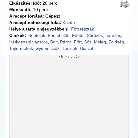
Elkészítési idő:
20 perc
Munkaidő:
10 perc
A recept forrása:
Gépész
A recept nehézségi foka:
Kezdő
Helye a tartalomjegyzékben:
Főtt tészták
Cimkék:
Előételek
,
Főétel előtt
,
Főétel
,
Sörözés, borozás
,
Hétköznapi vacsora
,
Böjt
,
Párolt
,
Főtt
,
Sós
,
Meleg
,
Zöldség
,
Tejtermékek
,
Gyümölcsök
,
Tészták
,
Húsvét