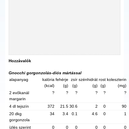
Hozzávalók
Gnocchi gorgonzolás-diós mártással
alapanyag
kalória
fehérje
zsír
szénhidrát
rost
koleszterin
(kcal)
(g)
(g)
(g)
(g)
(mg)
2 evőkanál
?
?
?
?
?
?
margarin
4 dl tejszín
372
21.5
30.6
2
0
90
20 dkg
34
3.4
0.1
4.6
0
1
gorgonzola
ízlés szerint
0
0
0
0
0
0