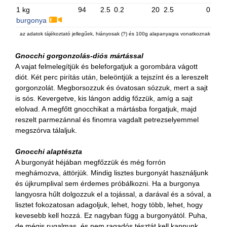
1 kg
94
2.5
0.2
20
2.5
0
burgonya
az adatok tájékoztató jellegűek, hiányosak (?) és 100g alapanyagra vonatkoznak
Gnocchi gorgonzolás-diós mártással
A vajat felmelegítjük és beleforgatjuk a gorombára vágott
diót. Két perc pirítás után, beleöntjük a tejszínt és a lereszelt
gorgonzolát. Megborsozzuk és óvatosan sózzuk, mert a sajt
is sós. Kevergetve, kis lángon addig főzzük, amíg a sajt
elolvad. A megfőtt gnocchikat a mártásba forgatjuk, majd
reszelt parmezánnal és finomra vagdalt petrezselyemmel
megszórva tálaljuk.
Gnocchi alaptészta
A burgonyát héjában megfőzzük és még forrón
meghámozva, áttörjük. Mindig lisztes burgonyát használjunk
és újkrumplival sem érdemes próbálkozni. Ha a burgonya
langyosra hűlt dolgozzuk el a tojással, a darával és a sóval, a
lisztet fokozatosan adagoljuk, lehet, hogy több, lehet, hogy
kevesebb kell hozzá. Ez nagyban függ a burgonyától. Puha,
de mégis rugalmas, és nem ragadós tésztát kell kapnunk.