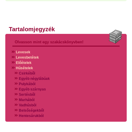
Tartalomjegyzék
Olvasson mint egy szakácskönyvben!
Levesek
Levesbetétek
Előételek
Húsételek
Csirkéből
Egyéb négylábúak
Pulykából
Egyéb szárnyas
Sertésből
Marhából
Vadhúsból
Belsőségekből
Hentesárukból
Vadszárnyasokból
Vegyes húsokból
Különleges húsfélékből