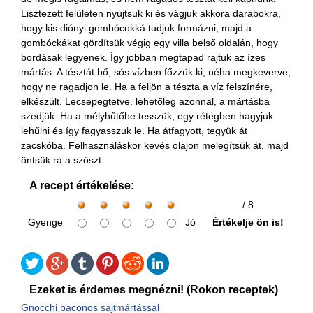
Lisztezett felületen nyújtsuk ki és vágjuk akkora darabokra,
hogy kis diónyi gombócokká tudjuk formázni, majd a
gombóckákat gördítsük végig egy villa belső oldalán, hogy
bordásak legyenek. Így jobban megtapad rajtuk az ízes
mártás. A tésztát bő, sós vízben főzzük ki, néha megkeverve,
hogy ne ragadjon le. Ha a feljön a tészta a víz felszínére,
elkészült. Lecsepegtetve, lehetőleg azonnal, a mártásba
szedjük. Ha a mélyhűtőbe tesszük, egy rétegben hagyjuk
lehűlni és így fagyasszuk le. Ha átfagyott, tegyük át
zacskóba. Felhasználáskor kevés olajon melegítsük át, majd
öntsük rá a szószt.
A recept értékelése:
/ 8
Gyenge
Jó
Értékelje ön is!
Ezeket is érdemes megnézni! (Rokon receptek)
Gnocchi baconos sajtmártással