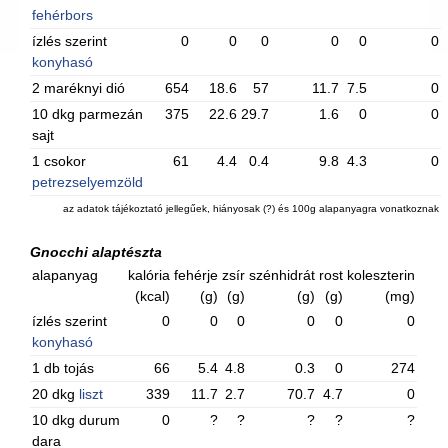
fehérbors
ízlés szerint
0
0
0
0
0
0
konyhasó
2 maréknyi dió
654
18.6
57
11.7
7.5
0
10 dkg parmezán
375
22.6
29.7
1.6
0
0
sajt
1 csokor
61
4.4
0.4
9.8
4.3
0
petrezselyemzöld
az adatok tájékoztató jellegűek, hiányosak (?) és 100g alapanyagra vonatkoznak
Gnocchi alaptészta
alapanyag
kalória
fehérje
zsír
szénhidrát
rost
koleszterin
(kcal)
(g)
(g)
(g)
(g)
(mg)
ízlés szerint
0
0
0
0
0
0
konyhasó
1 db tojás
66
5.4
4.8
0.3
0
274
20 dkg
liszt
339
11.7
2.7
70.7
4.7
0
10 dkg durum
0
?
?
?
?
?
dara