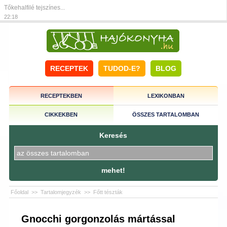
Tőkehalfilé tejszínes...
22:18
RECEPTEK
TUDOD-E?
BLOG
RECEPTEKBEN
LEXIKONBAN
CIKKEKBEN
ÖSSZES TARTALOMBAN
Keresés
mehet!
Főoldal
>>
Tartalomjegyzék
>>
Főtt tészták
Gnocchi gorgonzolás mártással