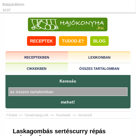
Babpástétom
10:07
RECEPTEK
TUDOD-E?
BLOG
RECEPTEKBEN
LEXIKONBAN
CIKKEKBEN
ÖSSZES TARTALOMBAN
Keresés
mehet!
Főoldal
>>
Tartalomjegyzék
>>
Húsételek
>>
Sertésből
Laskagombás sertéscurry répás