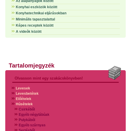
Az alapanyagok között
Konyhai eszközök között
Konyhatechnikai eljárásokban
Minimális tapasztalattal
Képes receptek között
A videók között
Tartalomjegyzék
Olvasson mint egy szakácskönyvben!
Levesek
Levesbetétek
Előételek
Húsételek
Csirkéből
Egyéb négylábúak
Pulykából
Egyéb szárnyas
Sertésből