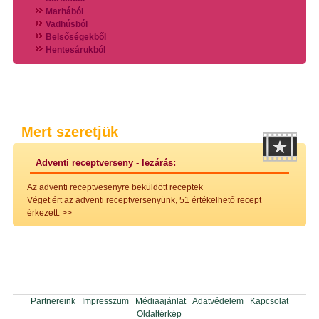
Marhából
Vadhúsból
Belsőségekből
Hentesárukból
Vadszárnyasokból
Vegyes húsokból
Különleges húsfélékből
Halak
Hidegvérűek
Köretek
Mert szeretjük
Klasszikus főzelékek
Hústalan feltétek
Adventi receptverseny - lezárás:
Zöldséges ételek
Saláták
Az adventi receptvesenyre beküldött receptek
Hidegkonyhai készítmények
Véget ért az adventi receptversenyünk, 51 értékelhető recept
Főtt tészták
érkezett.
>>
Zsiradékban sült tészták
Sütőben sült tészták
Szendvicsek
Mártások
Főtt-sült tészták
Édességek
Házi befőzés
Partnereink
Impresszum
Médiaajánlat
Adatvédelem
Kapcsolat
Pácok
Oldaltérkép