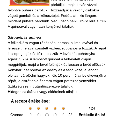
pörköljük, majd kevés vízzel
felöntve puhára pároljuk. Hozzáadjuk a vékony csíkokra
vágott gombát és a kókusztejet. Fedő alatt, kis lángon,
mindent puhára párolunk. Végül fedő nélkül rövid lére sütjük.
A quinoával vagy naan kenyérrel tálaljuk.
Sárgarépás quinoa
A félkarikára vágott répát sós, borsos, a lime levével és
lereszelt héjával ízesített vízben, roppanósra főzzük. A répát
lecsepegtetjük és félre tesszük. A levét két pohárnyira
egészítjük ki. A lemosott quinoát a felhevített olajon
megpirítjuk, majd a lével felöntjük és lassan a levét elfőzzük.
Konyharuhát borítva az edény és a fedő közé, a lángot
eloltva, párolódni hagyjuk. Kb. 10 perc múlva belekeverjük a
répát, a csírát és a finomra vágott petrezselyemzöldet.
Szükség szerint utánfűszerezve tálaljuk.
Hidegen salátának vagy előételnek tálaljuk.
A recept értékelése:
/ 24
Gyenge
Jó
Értékelje ön is!