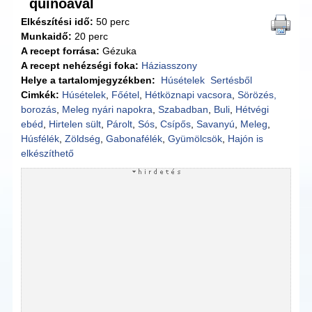
quinoával
Elkészítési idő:
50 perc
Munkaidő:
20 perc
A recept forrása:
Gézuka
A recept nehézségi foka:
Háziasszony
Helye a tartalomjegyzékben:
Húsételek
Sertésből
Cimkék:
Húsételek
,
Főétel
,
Hétköznapi vacsora
,
Sörözés,
borozás
,
Meleg nyári napokra
,
Szabadban
,
Buli
,
Hétvégi
ebéd
,
Hirtelen sült
,
Párolt
,
Sós
,
Csípős
,
Savanyú
,
Meleg
,
Húsfélék
,
Zöldség
,
Gabonafélék
,
Gyümölcsök
,
Hajón is
elkészíthető