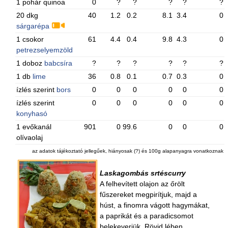
1 pohár quinoa
0
?
?
?
?
?
20 dkg
40
1.2
0.2
8.1
3.4
0
sárgarépa
1 csokor
61
4.4
0.4
9.8
4.3
0
petrezselyemzöld
1 doboz
babcsíra
?
?
?
?
?
?
1 db
lime
36
0.8
0.1
0.7
0.3
0
ízlés szerint
bors
0
0
0
0
0
0
ízlés szerint
0
0
0
0
0
0
konyhasó
1 evőkanál
901
0
99.6
0
0
0
olívaolaj
az adatok tájékoztató jellegűek, hiányosak (?) és 100g alapanyagra vonatkoznak
Laskagombás srtéscurry
A felhevített olajon az őrölt
fűszereket megpirítjuk, majd a
húst, a finomra vágott hagymákat,
a paprikát és a paradicsomot
belekeverjük. Rövid lében