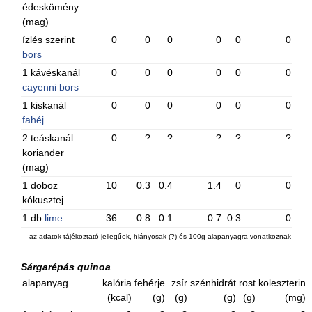
édeskömény
(mag)
ízlés szerint
0
0
0
0
0
0
bors
1 kávéskanál
0
0
0
0
0
0
cayenni bors
1 kiskanál
0
0
0
0
0
0
fahéj
2 teáskanál
0
?
?
?
?
?
koriander
(mag)
1 doboz
10
0.3
0.4
1.4
0
0
kókusztej
1 db
lime
36
0.8
0.1
0.7
0.3
0
az adatok tájékoztató jellegűek, hiányosak (?) és 100g alapanyagra vonatkoznak
Sárgarépás quinoa
alapanyag
kalória
fehérje
zsír
szénhidrát
rost
koleszterin
(kcal)
(g)
(g)
(g)
(g)
(mg)