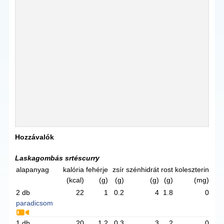
Hozzávalók
Laskagombás srtéscurry
alapanyag
kalória
fehérje
zsír
szénhidrát
rost
koleszterin
(kcal)
(g)
(g)
(g)
(g)
(mg)
2 db
22
1
0.2
4
1.8
0
paradicsom
1 db
20
1.2
0.3
3
2
0