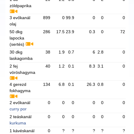
zöldpaprika
3 evőkanál
899
0
99.9
0
0
0
olaj
50 dkg
286
17.5
23.9
0.3
0
72
lapocka
(sertés)
30 dkg
38
1.9
0.7
6
2.8
0
laskagomba
2 fej
40
1.2
0.1
8.3
3.1
0
vöröshagyma
4 gerezd
134
6.8
0.1
26.3
0.8
0
fokhagyma
2 evőkanál
0
0
0
0
0
0
curry por
2 teáskanál
0
0
0
0
0
0
kurkuma
1 kávéskanál
0
?
?
?
?
?