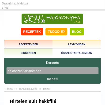
Szatmári szilvalekvár
17:06
RECEPTEK
TUDOD-E?
BLOG
RECEPTEKBEN
LEXIKONBAN
CIKKEKBEN
ÖSSZES TARTALOMBAN
Keresés
mehet!
Főoldal
>>
Tartalomjegyzék
>>
Halak
Hirtelen sült hekkfilé