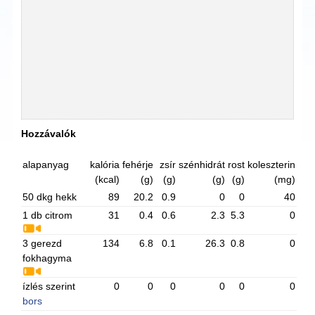
Hozzávalók
alapanyag
kalória
fehérje
zsír
szénhidrát
rost
koleszterin
(kcal)
(g)
(g)
(g)
(g)
(mg)
50 dkg hekk
89
20.2
0.9
0
0
40
1 db citrom
31
0.4
0.6
2.3
5.3
0
3 gerezd
134
6.8
0.1
26.3
0.8
0
fokhagyma
ízlés szerint
0
0
0
0
0
0
bors