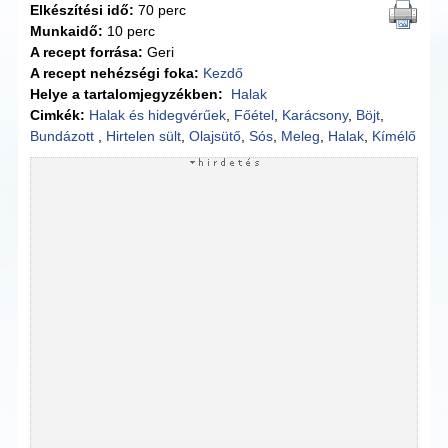
Elkészítési idő:
70 perc
Munkaidő:
10 perc
A recept forrása:
Geri
A recept nehézségi foka:
Kezdő
Helye a tartalomjegyzékben:
Halak
Cimkék:
Halak és hidegvérűek
,
Főétel
,
Karácsony
,
Böjt
,
Bundázott
,
Hirtelen sült
,
Olajsütő
,
Sós
,
Meleg
,
Halak
,
Kímélő