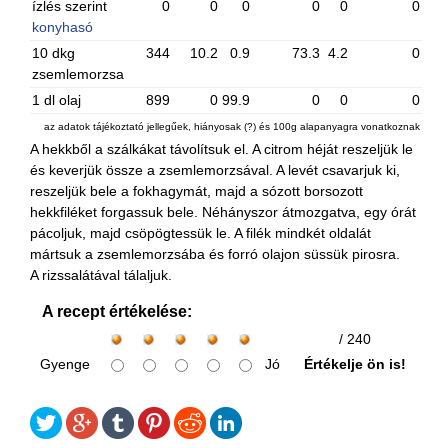
ízlés szerint
0
0
0
0
0
0
konyhasó
10 dkg
344
10.2
0.9
73.3
4.2
0
zsemlemorzsa
1 dl olaj
899
0
99.9
0
0
0
az adatok tájékoztató jellegűek, hiányosak (?) és 100g alapanyagra vonatkoznak
A hekkből a szálkákat távolítsuk el. A citrom héját reszeljük le
és keverjük össze a zsemlemorzsával. A levét csavarjuk ki,
reszeljük bele a fokhagymát, majd a sózott borsozott
hekkfiléket forgassuk bele. Néhányszor átmozgatva, egy órát
pácoljuk, majd csöpögtessük le. A filék mindkét oldalát
mártsuk a zsemlemorzsába és forró olajon süssük pirosra.
A rizssalátával tálaljuk.
A recept értékelése:
/ 240
Gyenge
Jó
Értékelje ön is!