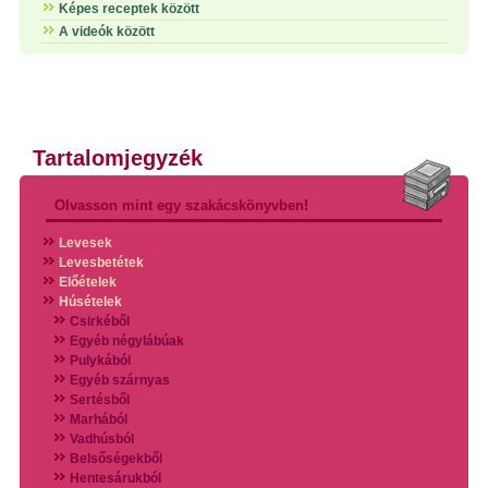
Képes receptek között
A videók között
Tartalomjegyzék
Olvasson mint egy szakácskönyvben!
Levesek
Levesbetétek
Előételek
Húsételek
Csirkéből
Egyéb négylábúak
Pulykából
Egyéb szárnyas
Sertésből
Marhából
Vadhúsból
Belsőségekből
Hentesárukból