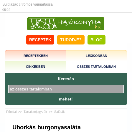
Sült lazac citromos vajmártással
05:22
RECEPTEK
TUDOD-E?
BLOG
RECEPTEKBEN
LEXIKONBAN
CIKKEKBEN
ÖSSZES TARTALOMBAN
Keresés
mehet!
Főoldal
>>
Tartalomjegyzék
>>
Saláták
Uborkás burgonyasaláta