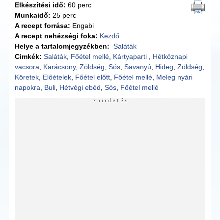
Elkészítési idő:
60 perc
Munkaidő:
25 perc
A recept forrása:
Engabi
A recept nehézségi foka:
Kezdő
Helye a tartalomjegyzékben:
Saláták
Cimkék:
Saláták
,
Főétel mellé
,
Kártyaparti
,
Hétköznapi
vacsora
,
Karácsony
,
Zöldség
,
Sós
,
Savanyú
,
Hideg
,
Zöldség
,
Köretek
,
Előételek
,
Főétel előtt
,
Főétel mellé
,
Meleg nyári
napokra
,
Buli
,
Hétvégi ebéd
,
Sós
,
Főétel mellé