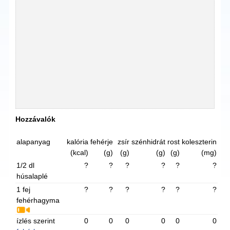
Hozzávalók
alapanyag
kalória
fehérje
zsír
szénhidrát
rost
koleszterin
(kcal)
(g)
(g)
(g)
(g)
(mg)
1/2 dl
?
?
?
?
?
?
húsalaplé
1 fej
?
?
?
?
?
?
fehérhagyma
ízlés szerint
0
0
0
0
0
0