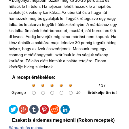
A burgonyát héjában főzzük meg kb 20-25 perc alatt és
hűtsük le hirtelen. Ha teljesen lehűlt húzzuk le a héját és
szeleteljük vékony karikákra. Az uborkát és a hagymát
hámozzuk meg és gyaluljuk le. Tegyük rétegezve egy nagy
tálba és letakarva tegyük hűtőszekrénybe. A mártáshoz egy
kis tálba öntsünk fehérborecetet, mustárt, sót borsot és 0,5
dl levest. Addig keverjük míg sima mártást nem kapunk. Ha
kész öntsük a salátára majd lefedve 30 percig tegyük hideg
helyre, hogy az ízek összeérjenek. Mossunk meg egy
csomag metélőhagymát, szárítsuk le és vágjuk vékony
karikára. Tálalás előtt hintsük a saláta tetejére. Finom
kísérője hideg sülteknek.
A recept értékelése:
/ 37
Gyenge
Jó
Értékelje ön is!
Ezeket is érdemes megnézni! (Rokon receptek)
Sárgarépás quinoa