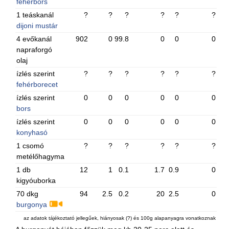
fehérbors
1 teáskanál
?
?
?
?
?
?
dijoni mustár
4 evőkanál
902
0
99.8
0
0
0
napraforgó
olaj
ízlés szerint
?
?
?
?
?
?
fehérborecet
ízlés szerint
0
0
0
0
0
0
bors
ízlés szerint
0
0
0
0
0
0
konyhasó
1 csomó
?
?
?
?
?
?
metélőhagyma
1 db
12
1
0.1
1.7
0.9
0
kigyóuborka
70 dkg
94
2.5
0.2
20
2.5
0
burgonya
az adatok tájékoztató jellegűek, hiányosak (?) és 100g alapanyagra vonatkoznak