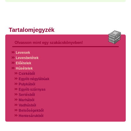
Tartalomjegyzék
Olvasson mint egy szakácskönyvben!
Levesek
Levesbetétek
Előételek
Húsételek
Csirkéből
Egyéb négylábúak
Pulykából
Egyéb szárnyas
Sertésből
Marhából
Vadhúsból
Belsőségekből
Hentesárukból
Vadszárnyasokból
Vegyes húsokból