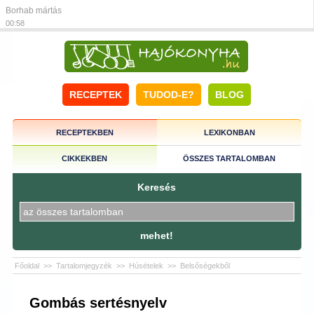
Borhab mártás
00:58
RECEPTEK
TUDOD-E?
BLOG
RECEPTEKBEN
LEXIKONBAN
CIKKEKBEN
ÖSSZES TARTALOMBAN
Keresés
mehet!
Főoldal
>>
Tartalomjegyzék
>>
Húsételek
>>
Belsőségekből
Gombás sertésnyelv