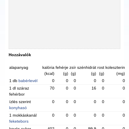
Hozzávalók
alapanyag
kalória
fehérje
zsír
szénhidrát
rost
koleszterin
(kcal)
(g)
(g)
(g)
(g)
(mg)
1 db
babérlevél
0
0
0
0
0
0
1 dl száraz
70
0
0
16
0
0
fehérbor
ízlés szerint
0
0
0
0
0
0
konyhasó
1 mokkáskanál
0
0
0
0
0
0
feketebors
kevés cukor
402
0
0
99.9
0
0