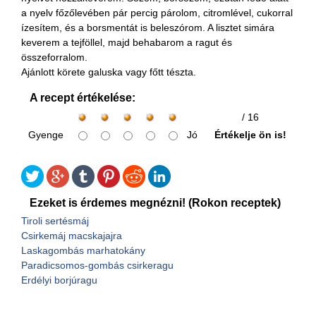
a nyelv főzőlevében pár percig párolom, citromlével, cukorral
ízesítem, és a borsmentát is beleszórom. A lisztet simára
keverem a tejföllel, majd behabarom a ragut és
összeforralom.
Ajánlott körete galuska vagy főtt tészta.
A recept értékelése:
/ 16
Gyenge
Jó
Értékelje ön is!
Ezeket is érdemes megnézni! (Rokon receptek)
Tiroli sertésmáj
Csirkemáj macskajajra
Laskagombás marhatokány
Paradicsomos-gombás csirkeragu
Erdélyi borjúragu