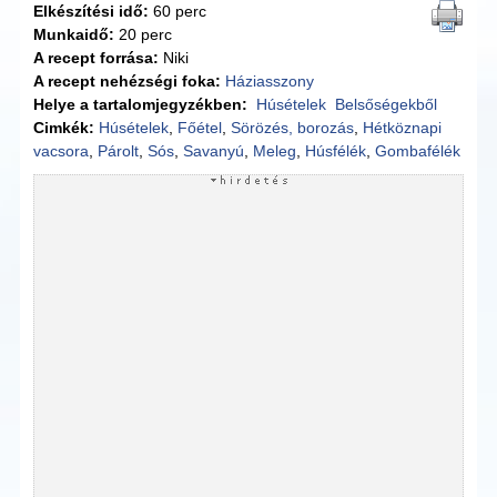
Elkészítési idő:
60 perc
Munkaidő:
20 perc
A recept forrása:
Niki
A recept nehézségi foka:
Háziasszony
Helye a tartalomjegyzékben:
Húsételek
Belsőségekből
Cimkék:
Húsételek
,
Főétel
,
Sörözés, borozás
,
Hétköznapi
vacsora
,
Párolt
,
Sós
,
Savanyú
,
Meleg
,
Húsfélék
,
Gombafélék