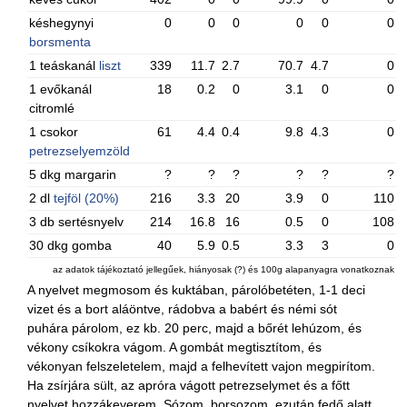
késhegynyi
0
0
0
0
0
0
borsmenta
1 teáskanál
liszt
339
11.7
2.7
70.7
4.7
0
1 evőkanál
18
0.2
0
3.1
0
0
citromlé
1 csokor
61
4.4
0.4
9.8
4.3
0
petrezselyemzöld
5 dkg margarin
?
?
?
?
?
?
2 dl
tejföl (20%)
216
3.3
20
3.9
0
110
3 db sertésnyelv
214
16.8
16
0.5
0
108
30 dkg gomba
40
5.9
0.5
3.3
3
0
az adatok tájékoztató jellegűek, hiányosak (?) és 100g alapanyagra vonatkoznak
A nyelvet megmosom és kuktában, párolóbetéten, 1-1 deci
vizet és a bort aláöntve, rádobva a babért és némi sót
puhára párolom, ez kb. 20 perc, majd a bőrét lehúzom, és
vékony csíkokra vágom. A gombát megtisztítom, és
vékonyan felszeletelem, majd a felhevített vajon megpirítom.
Ha zsírjára sült, az apróra vágott petrezselymet és a főtt
nyelvet hozzákeverem. Sózom, borsozom, ezután fedő alatt