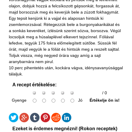
olajon, dobjuk hozzá a felcsíkozott gépsonkát, forgassuk át,
majd borsozzuk meg és keverjük bele a zúzott fokhagymát.
Egy tepsit kenjünk ki a vajjal és alaposan hintsük ki
zsemlemorzsával. Rétegezzük bele a burgonyakarikákat és
a sonkás keveréket, ízlésünk szerint sózva, borsozva. Végül
locsoljuk meg a húsalaplével elkevert tejszínnel. Fóliával
lefedve, tegyük 175 fokra előmelegített sütőbe. Süssük fél
órát, majd vegyük le a fóliát és hintsük meg a reszelt sajttal.
Toljuk vissza, még negyed órára vagy amíg a sajt
aranybarnára nem pirul.
10 perc pihentetés után, kockára vágva, idénysavanyúsággal
tálaljuk.
A recept értékelése:
/ 0
Gyenge
Jó
Értékelje ön is!
Ezeket is érdemes megnézni! (Rokon receptek)