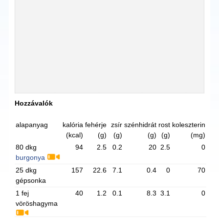
Hozzávalók
alapanyag
kalória
fehérje
zsír
szénhidrát
rost
koleszterin
(kcal)
(g)
(g)
(g)
(g)
(mg)
80 dkg
94
2.5
0.2
20
2.5
0
burgonya
25 dkg
157
22.6
7.1
0.4
0
70
gépsonka
1 fej
40
1.2
0.1
8.3
3.1
0
vöröshagyma