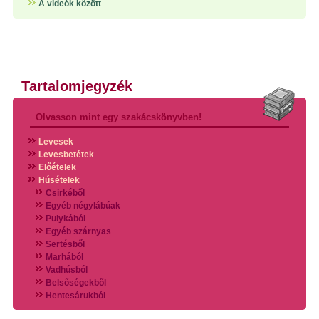
A videók között
Tartalomjegyzék
Olvasson mint egy szakácskönyvben!
Levesek
Levesbetétek
Előételek
Húsételek
Csirkéből
Egyéb négylábúak
Pulykából
Egyéb szárnyas
Sertésből
Marhából
Vadhúsból
Belsőségekből
Hentesárukból
Vadszárnyasokból