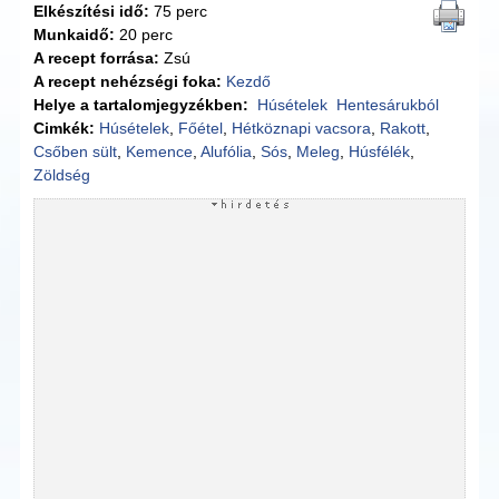
Elkészítési idő:
75 perc
Munkaidő:
20 perc
A recept forrása:
Zsú
A recept nehézségi foka:
Kezdő
Helye a tartalomjegyzékben:
Húsételek
Hentesárukból
Cimkék:
Húsételek
,
Főétel
,
Hétköznapi vacsora
,
Rakott
,
Csőben sült
,
Kemence
,
Alufólia
,
Sós
,
Meleg
,
Húsfélék
,
Zöldség