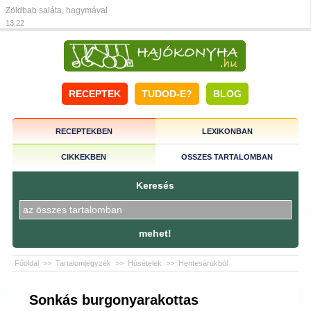
Zöldbab saláta, hagymával
13:22
RECEPTEK
TUDOD-E?
BLOG
RECEPTEKBEN
LEXIKONBAN
CIKKEKBEN
ÖSSZES TARTALOMBAN
Keresés
mehet!
Főoldal
>>
Tartalomjegyzék
>>
Húsételek
>>
Hentesárukból
Sonkás burgonyarakottas