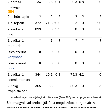
2 gerezd
134
6.8
0.1
26.3
0.8
0
fokhagyma
2 dl húsalaplé
?
?
?
?
?
?
1 dl tejszín
372
21.5
30.6
2
0
90
2 evőkanál
899
0
99.9
0
0
0
olaj
1 evőkanál
?
?
?
?
?
?
margarin
ízlés szerint
0
0
0
0
0
0
konyhasó
ízlés szerint
0
0
0
0
0
0
bors
1 evőkanál
344
10.2
0.9
73.3
4.2
0
zsemlemorzsa
20 dkg
365
36
2
50.3
0
3
trappista sajt
az adatok tájékoztató jellegűek, hiányosak (?) és 100g alapanyagra vonatkoznak
Uborkagyaluval szeleteljük fel a megtisztított burgonyát. A
vöröshagymát vágjuk kockára és pirítsuk meg a felhevített