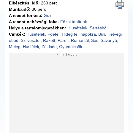
Elkészítési idő:
260 perc
Munkaidő:
30 perc
A recept forrása:
Gizi
A recept nehézségi foka:
Főzni tanítunk
Helye a tartalomjegyzékben:
Húsételek
Sertésből
Cimkék:
Húsételek
,
Főétel
,
Hideg téli napokra
,
Buli
,
Hétvégi
ebéd
,
Szilveszter
,
Rakott
,
Párolt
,
Római tál
,
Sós
,
Savanyú
,
Meleg
,
Húsfélék
,
Zöldség
,
Gyümölcsök