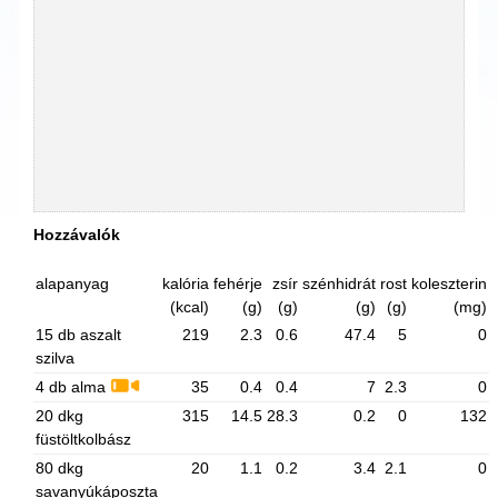
Hozzávalók
alapanyag
kalória
fehérje
zsír
szénhidrát
rost
koleszterin
(kcal)
(g)
(g)
(g)
(g)
(mg)
15 db aszalt
219
2.3
0.6
47.4
5
0
szilva
4 db alma
35
0.4
0.4
7
2.3
0
20 dkg
315
14.5
28.3
0.2
0
132
füstöltkolbász
80 dkg
20
1.1
0.2
3.4
2.1
0
savanyúkáposzta