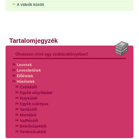
A videók között
Tartalomjegyzék
Olvasson mint egy szakácskönyvben!
Levesek
Levesbetétek
Előételek
Húsételek
Csirkéből
Egyéb négylábúak
Pulykából
Egyéb szárnyas
Sertésből
Marhából
Vadhúsból
Belsőségekből
Hentesárukból
Vadszárnyasokból