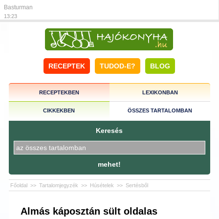
Basturman
13:23
RECEPTEK
TUDOD-E?
BLOG
RECEPTEKBEN
LEXIKONBAN
CIKKEKBEN
ÖSSZES TARTALOMBAN
Keresés
mehet!
Főoldal
>>
Tartalomjegyzék
>>
Húsételek
>>
Sertésből
Almás káposztán sült oldalas