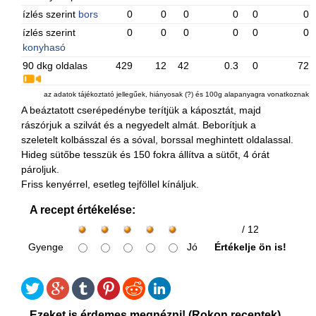
ízlés szerint
bors
0
0
0
0
0
0
ízlés szerint
0
0
0
0
0
0
konyhasó
90 dkg oldalas
429
12
42
0.3
0
72
az adatok tájékoztató jellegűek, hiányosak (?) és 100g alapanyagra vonatkoznak
A beáztatott cserépedénybe terítjük a káposztát, majd
rászórjuk a szilvát és a negyedelt almát. Beborítjuk a
szeletelt kolbásszal és a sóval, borssal meghintett oldalassal.
Hideg sütőbe tesszük és 150 fokra állítva a sütőt, 4 órát
pároljuk.
Friss kenyérrel, esetleg tejföllel kínáljuk.
A recept értékelése:
/ 12
Gyenge
Jó
Értékelje ön is!
Ezeket is érdemes megnézni! (Rokon receptek)