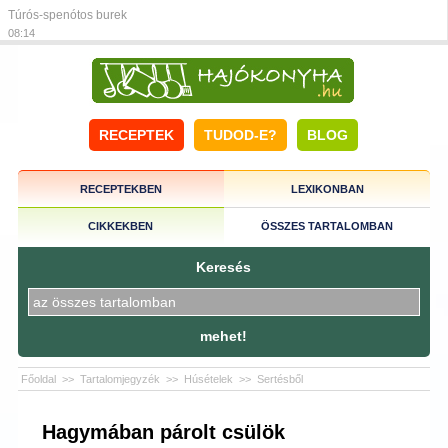
Túrós-spenótos burek
08:14
RECEPTEK
TUDOD-E?
BLOG
RECEPTEKBEN
LEXIKONBAN
CIKKEKBEN
ÖSSZES TARTALOMBAN
Keresés
mehet!
Főoldal
>>
Tartalomjegyzék
>>
Húsételek
>>
Sertésből
Hagymában párolt csülök