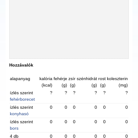
Hozzávalók
alapanyag
kalória
fehérje
zsír
szénhidrát
rost
koleszterin
(kcal)
(g)
(g)
(g)
(g)
(mg)
ízlés szerint
?
?
?
?
?
?
fehérborecet
ízlés szerint
0
0
0
0
0
0
konyhasó
ízlés szerint
0
0
0
0
0
0
bors
4 db
0
0
0
0
0
0