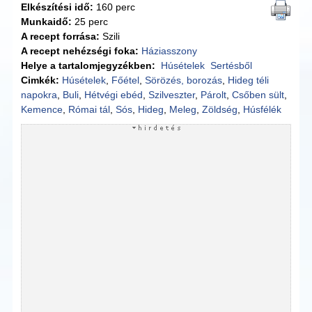
Elkészítési idő:
160 perc
Munkaidő:
25 perc
A recept forrása:
Szili
A recept nehézségi foka:
Háziasszony
Helye a tartalomjegyzékben:
Húsételek
Sertésből
Cimkék:
Húsételek
,
Főétel
,
Sörözés, borozás
,
Hideg téli
napokra
,
Buli
,
Hétvégi ebéd
,
Szilveszter
,
Párolt
,
Csőben sült
,
Kemence
,
Római tál
,
Sós
,
Hideg
,
Meleg
,
Zöldség
,
Húsfélék