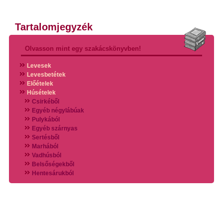
Tartalomjegyzék
Olvasson mint egy szakácskönyvben!
Levesek
Levesbetétek
Előételek
Húsételek
Csirkéből
Egyéb négylábúak
Pulykából
Egyéb szárnyas
Sertésből
Marhából
Vadhúsból
Belsőségekből
Hentesárukból
Vadszárnyasokból
Vegyes húsokból
Különleges húsfélékből
Halak
Hidegvérűek