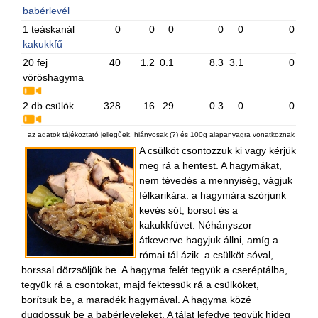
babérlevél
1 teáskanál
0
0
0
0
0
0
kakukkfű
20 fej
40
1.2
0.1
8.3
3.1
0
vöröshagyma
2 db csülök
328
16
29
0.3
0
0
az adatok tájékoztató jellegűek, hiányosak (?) és 100g alapanyagra vonatkoznak
A csülköt csontozzuk ki vagy kérjük
meg rá a hentest. A hagymákat,
nem tévedés a mennyiség, vágjuk
félkarikára. a hagymára szórjunk
kevés sót, borsot és a
kakukkfüvet. Néhányszor
átkeverve hagyjuk állni, amíg a
római tál ázik. a csülköt sóval,
borssal dörzsöljük be. A hagyma felét tegyük a cseréptálba,
tegyük rá a csontokat, majd fektessük rá a csülköket,
borítsuk be, a maradék hagymával. A hagyma közé
dugdossuk be a babérleveleket. A tálat lefedve tegyük hideg