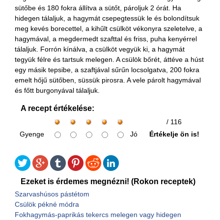
sütőbe és 180 fokra állítva a sütőt, pároljuk 2 órát. Ha
hidegen tálaljuk, a hagymát csepegtessük le és bolondítsuk
meg kevés borecettel, a kihűlt csülköt vékonyra szeletelve, a
hagymával, a megdermedt szafttal és friss, puha kenyérrel
tálaljuk. Forrón kínálva, a csülköt vegyük ki, a hagymát
tegyük félre és tartsuk melegen. A csülök bőrét, áttéve a húst
egy másik tepsibe, a szaftjával sűrűn locsolgatva, 200 fokra
emelt hőjű sütőben, süssük pirosra. A vele párolt hagymával
és főtt burgonyával tálaljuk.
A recept értékelése:
/ 116
Gyenge
Jó
Értékelje ön is!
Ezeket is érdemes megnézni! (Rokon receptek)
Szarvashúsos pástétom
Csülök pékné módra
Fokhagymás-paprikás tekercs melegen vagy hidegen