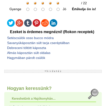
/ 22
Gyenge
Jó
Értékelje ön is!
Ezeket is érdemes megnézni! (Rokon receptek)
Setéscsülök osso bucco módra
Savanyúkáposztán sült tarja cseréptálban
Debreceni töltött káposzta
Almás káposztán sült oldalas
Hagymában párolt csülök
Hogyan keressünk?
Kereshetünk a Hajókonyhán...