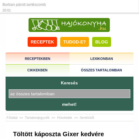
Borban párolt sertéscomb
20:01
RECEPTEK
TUDOD-E?
BLOG
RECEPTEKBEN
LEXIKONBAN
CIKKEKBEN
ÖSSZES TARTALOMBAN
Keresés
mehet!
Főoldal
>>
Tartalomjegyzék
>>
Húsételek
>>
Sertésből
Töltött káposzta Gixer kedvére