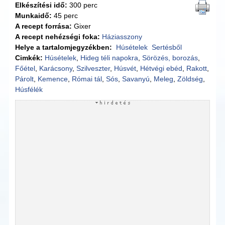
Elkészítési idő:
300 perc
Munkaidő:
45 perc
A recept forrása:
Gixer
A recept nehézségi foka:
Háziasszony
Helye a tartalomjegyzékben:
Húsételek
Sertésből
Cimkék:
Húsételek
,
Hideg téli napokra
,
Sörözés, borozás
,
Főétel
,
Karácsony
,
Szilveszter
,
Húsvét
,
Hétvégi ebéd
,
Rakott
,
Párolt
,
Kemence
,
Római tál
,
Sós
,
Savanyú
,
Meleg
,
Zöldség
,
Húsfélék