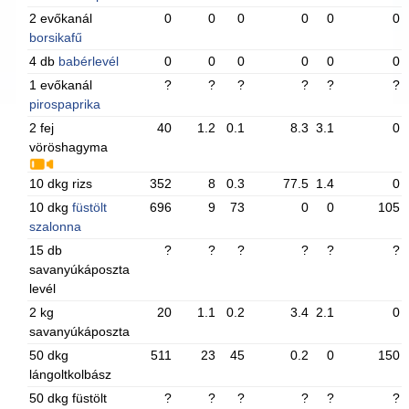
2 evőkanál
0
0
0
0
0
0
borsikafű
4 db
babérlevél
0
0
0
0
0
0
1 evőkanál
?
?
?
?
?
?
pirospaprika
2 fej
40
1.2
0.1
8.3
3.1
0
vöröshagyma
10 dkg rizs
352
8
0.3
77.5
1.4
0
10 dkg
füstölt
696
9
73
0
0
105
szalonna
15 db
?
?
?
?
?
?
savanyúkáposzta
levél
2 kg
20
1.1
0.2
3.4
2.1
0
savanyúkáposzta
50 dkg
511
23
45
0.2
0
150
lángoltkolbász
50 dkg füstölt
?
?
?
?
?
?