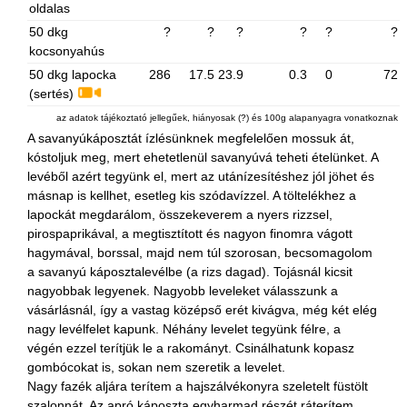
oldalas
50 dkg
?
?
?
?
?
?
kocsonyahús
50 dkg lapocka
286
17.5
23.9
0.3
0
72
(sertés)
az adatok tájékoztató jellegűek, hiányosak (?) és 100g alapanyagra vonatkoznak
A savanyúkáposztát ízlésünknek megfelelően mossuk át,
kóstoljuk meg, mert ehetetlenül savanyúvá teheti ételünket. A
levéből azért tegyünk el, mert az utánízesítéshez jól jöhet és
másnap is kellhet, esetleg kis szódavízzel. A töltelékhez a
lapockát megdarálom, összekeverem a nyers rizzsel,
pirospaprikával, a megtisztított és nagyon finomra vágott
hagymával, borssal, majd nem túl szorosan, becsomagolom
a savanyú káposztalevélbe (a rizs dagad). Tojásnál kicsit
nagyobbak legyenek. Nagyobb leveleket válasszunk a
vásárlásnál, így a vastag középső erét kivágva, még két elég
nagy levélfelet kapunk. Néhány levelet tegyünk félre, a
végén ezzel terítjük le a rakományt. Csinálhatunk kopasz
gombócokat is, sokan nem szeretik a levelet.
Nagy fazék aljára terítem a hajszálvékonyra szeletelt füstölt
szalonnát. Az apró káposzta egyharmad részét ráterítem,