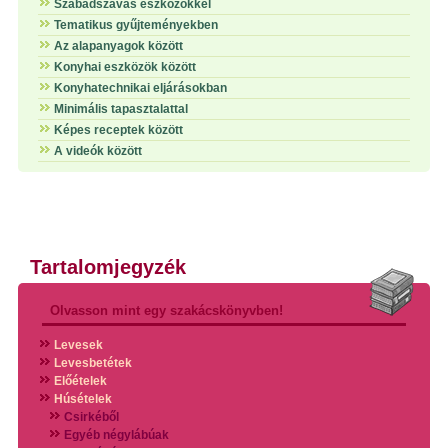
Szabadszavas eszközökkel
Tematikus gyűjteményekben
Az alapanyagok között
Konyhai eszközök között
Konyhatechnikai eljárásokban
Minimális tapasztalattal
Képes receptek között
A videók között
Tartalomjegyzék
Olvasson mint egy szakácskönyvben!
Levesek
Levesbetétek
Előételek
Húsételek
Csirkéből
Egyéb négylábúak