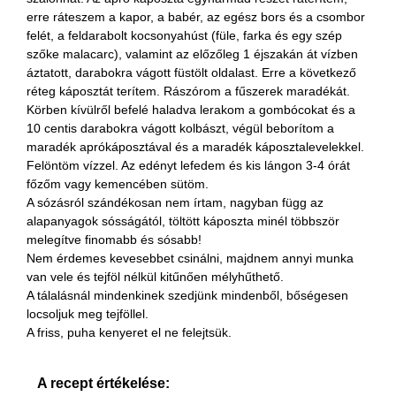
erre ráteszem a kapor, a babér, az egész bors és a csombor
felét, a feldarabolt kocsonyahúst (füle, farka és egy szép
szőke malacarc), valamint az előzőleg 1 éjszakán át vízben
áztatott, darabokra vágott füstölt oldalast. Erre a következő
réteg káposztát terítem. Rászórom a fűszerek maradékát.
Körben kívülről befelé haladva lerakom a gombócokat és a
10 centis darabokra vágott kolbászt, végül beborítom a
maradék aprókáposztával és a maradék káposztalevelekkel.
Felöntöm vízzel. Az edényt lefedem és kis lángon 3-4 órát
főzőm vagy kemencében sütöm.
A sózásról szándékosan nem írtam, nagyban függ az
alapanyagok sósságától, töltött káposzta minél többször
melegítve finomabb és sósabb!
Nem érdemes kevesebbet csinálni, majdnem annyi munka
van vele és tejföl nélkül kitűnően mélyhűthető.
A tálalásnál mindenkinek szedjünk mindenből, bőségesen
locsoljuk meg tejföllel.
A friss, puha kenyeret el ne felejtsük.
A recept értékelése: