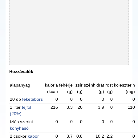
Hozzávalók
alapanyag
kalória
fehérje
zsír
szénhidrát
rost
koleszterin
(kcal)
(g)
(g)
(g)
(g)
(mg)
20 db
feketebors
0
0
0
0
0
0
1 liter
tejföl
216
3.3
20
3.9
0
110
(20%)
ízlés szerint
0
0
0
0
0
0
konyhasó
2 csokor
kapor
0
3.7
0.8
10.2
2.2
0