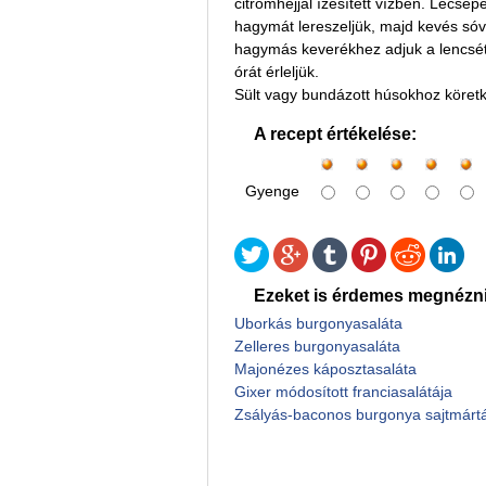
citromhéjjal ízesített vízben. Lecsep
hagymát lereszeljük, majd kevés sóval
hagymás keverékhez adjuk a lencsét, 
órát érleljük.
Sült vagy bundázott húsokhoz köretké
A recept értékelése:
Gyenge
Ezeket is érdemes megnézni
Uborkás burgonyasaláta
Zelleres burgonyasaláta
Majonézes káposztasaláta
Gixer módosított franciasalátája
Zsályás-baconos burgonya sajtmárt