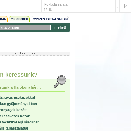
Rukkola saláta
Lyoni 
12:48
12:47
NBAN
CIKKEKBEN
ÖSSZES TARTALOMBAN
mehet!
start
stop
n keressünk?
etünk a Hajókonyhán...
dszavas eszközökkel
ikus gyűjteményekben
panyagok között
i eszközök között
technikai eljárásokban
lis tapasztalattal