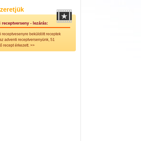
nleges húsfélékből
zeretjük
vérűek
ek
 receptverseny - lezárás:
ikus főzelékek
an feltétek
i receptvesenyre beküldött receptek
ges ételek
 az adventi receptversenyünk, 51
k
ő recept érkezett.
>>
konyhai készítmények
észták
ékban sült tészták
n sült tészták
vicsek
sok
lt tészták
égek
efőzés
keverékek, ízesítők
los italok
lmentes italok
 receptek