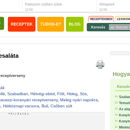
Patisszon csőben sütve
Almapüré
12:50
12:50
RECEPTEKBEN
LEXIKO
RECEPTEK
TUDOD-E?
BLOG
Keresés
saláta
Hogya
 receptverseny
Keresh
ták
llé
,
Szabadban
,
Hétvégi ebéd
,
Főtt
,
Hideg
,
Sós
,
Szaba
tavaszi-koranyári receptverseny
,
Meleg nyári napokra
,
Temat
s
,
Hétköznapi vacsora
,
Buli
,
Csőben sült
Az ala
Konyha
Konyha
Minimá