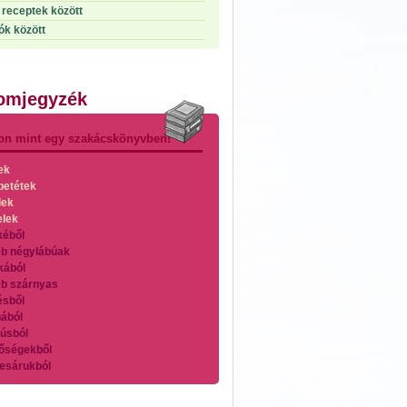
receptek között
ók között
lomjegyzék
on mint egy szakácskönyvben!
ek
betétek
lek
elek
kéből
b négylábúak
kából
b szárnyas
ésből
ából
úsból
őségekből
esárukból
zárnyasokból
es húsokból