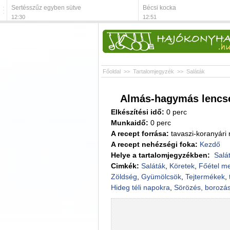
Sertésszűz egyben sütve
Bécsi kocka
12:30
12:51
Főoldal
>>
Tartalomjegyzék
>>
Saláták
Almás-hagymás lencse
Elkészítési idő:
0 perc
Munkaidő:
0 perc
A recept forrása:
tavaszi-koranyári
A recept nehézségi foka:
Kezdő
Helye a tartalomjegyzékben:
Salá
Cimkék:
Saláták
,
Köretek
,
Főétel me
Zöldség
,
Gyümölcsök
,
Tejtermékek
,
Hideg téli napokra
,
Sörözés, borozá