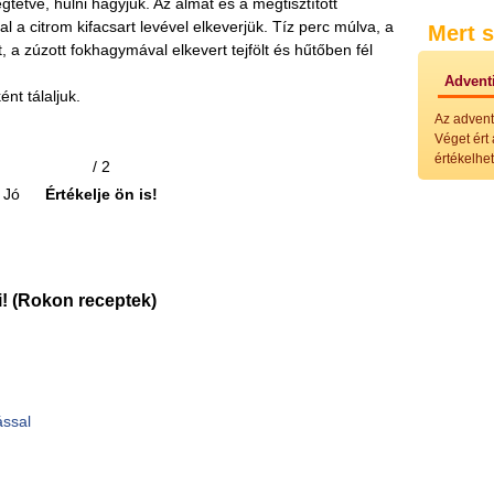
egtetve, hűlni hagyjuk. Az almát és a megtisztított
Külö
 a citrom kifacsart levével elkeverjük. Tíz perc múlva, a
Mert s
Halak
a zúzott fokhagymával elkevert tejfölt és hűtőben fél
Hideg
Köret
Adventi
Klassz
nt tálaljuk.
Hústal
Az advent
Zöldsé
Véget ért
Salátá
értékelhet
/ 2
Hideg
Főtt t
Jó
Értékelje ön is!
Zsirad
Sütőbe
Szend
Mártá
Főtt-sü
! (Rokon receptek)
Édess
Házi b
Pácok
Fűszer
Alkoho
Alkoho
ással
Képes