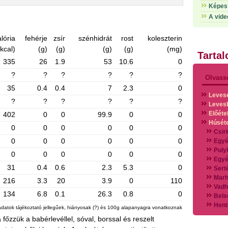
Képes 
A vide
lória
fehérje
zsír
szénhidrát
rost
koleszterin
(kcal)
(g)
(g)
(g)
(g)
(mg)
Tarta
335
26
1.9
53
10.6
0
?
?
?
?
?
?
Olvass
35
0.4
0.4
7
2.3
0
Leves
?
?
?
?
?
?
Leves
Előéte
402
0
0
99.9
0
0
Húsét
0
0
0
0
0
0
Csir
0
0
0
0
0
0
Egyé
Puly
0
0
0
0
0
0
Egyé
31
0.4
0.6
2.3
5.3
0
Sert
Marh
216
3.3
20
3.9
0
110
Vadh
134
6.8
0.1
26.3
0.8
0
Bels
Hent
adatok tájékoztató jellegűek, hiányosak (?) és 100g alapanyagra vonatkoznak
Vads
 főzzük a babérlevéllel, sóval, borssal és reszelt
Vegy