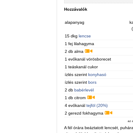
Hozzávalók
alapanyag
ka
15 dkg
lencse
1 fej lilahagyma
2 db alma
1 evőkanál vörösborecet
1 teáskanál cukor
ízlés szerint
konyhasó
ízlés szerint
bors
2 db
babérlevél
1 db citrom
4 evőkanál
tejföl (20%)
2 gerezd fokhagyma
az 
A fél órára beáztatott lencsét, puhára