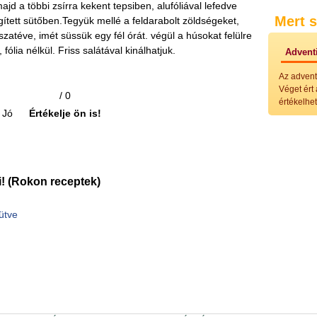
jd a többi zsírra kekent tepsiben, alufóliával lefedve
Külö
Mert s
Halak
ített sütőben.Tegyük mellé a feldarabolt zöldségeket,
Hideg
sszatéve, imét süssük egy fél órát. végül a húsokat felülre
Köret
ólia nélkül. Friss salátával kinálhatjuk.
Adventi
Klassz
Hústal
Az advent
Zöldsé
Véget ért
/ 0
Salátá
értékelhet
Hideg
Jó
Értékelje ön is!
Főtt t
Zsirad
Sütőbe
Szend
Mártá
! (Rokon receptek)
Főtt-sü
Édess
Házi b
ütve
Pácok
Fűszer
Alkoho
Alkoho
Képes