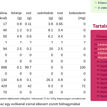
Képes 
A vide
lória
fehérje
zsír
szénhidrát
rost
koleszterin
kcal)
(g)
(g)
(g)
(g)
(mg)
17
0.8
0.11
3.8
0.65
0
Tarta
40
1.2
0.2
8.1
3.4
0
50
4.9
0.6
6.1
4.4
0
Olvass
?
?
?
?
?
?
Leves
94
2.5
0.2
20
2.5
0
Leves
Előéte
0
0
0
0
0
0
Húsét
0
0
0
0
0
0
Csir
Egyé
898
0.1
99.7
0
0
100
Puly
0
0
0
0
0
0
Egyé
Sert
134
6.8
0.1
26.3
0.8
0
Marh
429
12
42
0.3
0
72
Vadh
70
0
0
16
0
0
Bels
Hent
adatok tájékoztató jellegűek, hiányosak (?) és 100g alapanyagra vonatkoznak
Vads
a az egy evőkanál zsirral elkevert zúzott fokhagymábal
Vegy