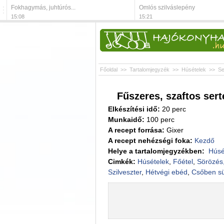
Fokhagymás, juhtúrós...
Omlós szilváslepény
15:08
15:21
Főoldal
>>
Tartalomjegyzék
>>
Húsételek
>>
Se
Fűszeres, szaftos sert
Elkészítési idő:
20 perc
Munkaidő:
100 perc
A recept forrása:
Gixer
A recept nehézségi foka:
Kezdő
Helye a tartalomjegyzékben:
Húsé
Cimkék:
Húsételek
,
Főétel
,
Sörözés
Szilveszter
,
Hétvégi ebéd
,
Csőben sü