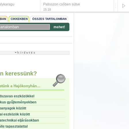
ulykaragu
Patisszon csőben sütve
Citromo
15:18
15:17
NBAN
CIKKEKBEN
ÖSSZES TARTALOMBAN
mehet!
start
stop
n keressünk?
etünk a Hajókonyhán...
dszavas eszközökkel
ikus gyűjteményekben
panyagok között
i eszközök között
technikai eljárásokban
lis tapasztalattal