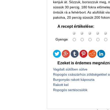
kenjuk át. Sózzuk, borsozzuk meg, ma
süssük 30 percig. 180 fokra előmeleg
öntsük rá a fehérbort. Az alufóliát vi
pakolva, 20 percig süssük 200 fokon, f
A recept értékelése:
Gyenge
Ezeket is érdemes megnézni
Vagdalt sütőben sütve
Ropogós császárhús zöldségekkel s
Burgonyás rakott káposzta
Rakott kel
Ropogós sertéscsülök