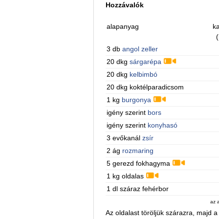
Hozzávalók
alapanyag
ka
(
3 db
angol zeller
20 dkg
sárgarépa
20 dkg
kelbimbó
20 dkg koktélparadicsom
1 kg
burgonya
igény szerint
bors
igény szerint
konyhasó
3 evőkanál
zsír
2 ág
rozmaring
5 gerezd fokhagyma
1 kg oldalas
1 dl száraz fehérbor
az 
Az oldalast töröljük szárazra, majd 