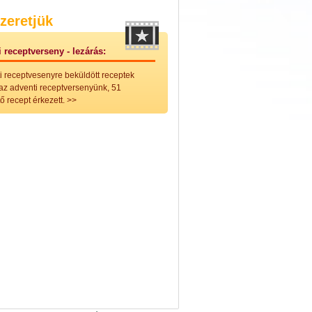
nleges húsfélékből
zeretjük
vérűek
ek
 receptverseny - lezárás:
ikus főzelékek
an feltétek
i receptvesenyre beküldött receptek
ges ételek
 az adventi receptversenyünk, 51
k
ő recept érkezett.
>>
konyhai készítmények
észták
ékban sült tészták
n sült tészták
vicsek
sok
lt tészták
égek
efőzés
keverékek, ízesítők
los italok
lmentes italok
 receptek