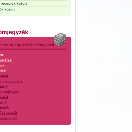
receptek között
ók között
lomjegyzék
on mint egy szakácskönyvben!
ek
betétek
lek
elek
kéből
b négylábúak
kából
b szárnyas
ésből
ából
úsból
őségekből
esárukból
zárnyasokból
es húsokból