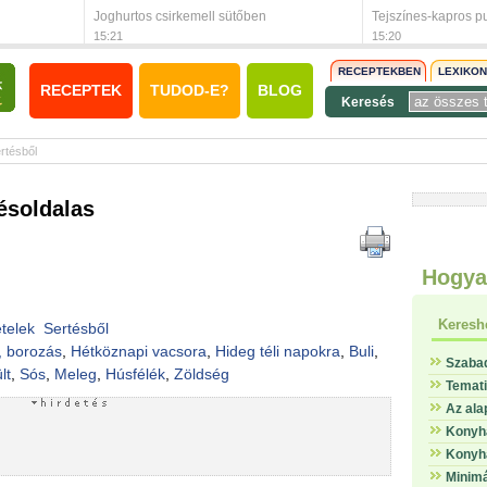
Joghurtos csirkemell sütőben
Tejszínes-kapros p
15:21
15:20
RECEPTEKBEN
LEXIKO
RECEPTEK
TUDOD-E?
BLOG
Keresés
rtésből
ésoldalas
Hogya
Keresh
telek
Sertésből
, borozás
,
Hétköznapi vacsora
,
Hideg téli napokra
,
Buli
,
Szaba
lt
,
Sós
,
Meleg
,
Húsfélék
,
Zöldség
Temat
Az ala
Konyha
Konyha
Minimá