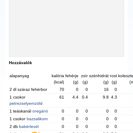
Hozzávalók
alapanyag
kalória
fehérje
zsír
szénhidrát
rost
koleszte
(kcal)
(g)
(g)
(g)
(g)
(
2 dl száraz fehérbor
70
0
0
16
0
1 csokor
61
4.4
0.4
9.8
4.3
petrezselyemzöld
1 teáskanál
oregánó
0
0
0
0
0
1 csokor
bazsalikom
0
0
0
0
0
2 db
babérlevél
0
0
0
0
0