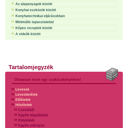
Az alapanyagok között
Konyhai eszközök között
Konyhatechnikai eljárásokban
Minimális tapasztalattal
Képes receptek között
A videók között
Tartalomjegyzék
Olvasson mint egy szakácskönyvben!
Levesek
Levesbetétek
Előételek
Húsételek
Csirkéből
Egyéb négylábúak
Pulykából
Egyéb szárnyas