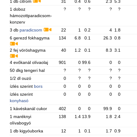
1 db citrom
31
0.4
0.6
2.3
5.3
1 doboz
?
?
?
?
?
hámozottparadicsom-
konzerv
3 db
paradicsom
22
1
0.2
4
1.8
6 gerezd fokhagyma
134
6.8
0.1
26.3
0.8
2 fej vöröshagyma
40
1.2
0.1
8.3
3.1
4 evőkanál olívaolaj
901
0
99.6
0
0
50 dkg tengeri hal
?
?
?
?
?
1/2 dl ouzó
0
?
?
?
?
ízlés szerint
bors
0
0
0
0
0
ízlés szerint
0
0
0
0
0
konyhasó
1 kávéskanál cukor
402
0
0
99.9
0
1 maréknyi
138
1.4
13.9
1.8
2.4
olívabogyó
1 db kigyóuborka
12
1
0.1
1.7
0.9