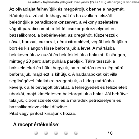
az adatok tájékoztató jellegűek, hiányosak (?) és 100g alapanyagra vonatko
Az olívaolajat felhevítjük és megpároljuk benne a hagymát.
Rádobjuk a zúzott fokhagymát és ha az illata felszáll
beleöntjük a paradicsomkonzervet, a vékony szeletekre
vágott paradicsomot, a fél-fél csokor petrezselymet és
bazsalikomot, a babérlevelet, az oregánót, fűszerezzük
sóval, borssal, cukorral, némi citromlével, végül beleöntjük a
bort és kislángon kissé beforraljuk a levét. A mártásba
belekeverjük az ouzót és belefektetjük a halakat. Kislángon,
mintegy 20 perc alatt puhára pároljuk. Tálra tesszük a
halszeleteket és hűlni hagyjuk, ha a mártás nem elég sűrű
beforraljuk, majd ezt is kihűtjük. A haldarabokat két villa
segítségével falatkákra szaggatjuk, a hideg mártásba
keverjük a félbevágott olívákat, a felnegyedelt és felszeletelt
uborkát, majd kíméletesen beleforgatjuk a halat. Jól behűtve
tálaljuk, citromszeletekkel és a maradék petrezselyem és
bazsalikomlevelekkel díszítve.
Pitát vagy pirítóst kínáljunk hozzá.
A recept értékelése:
/ 0