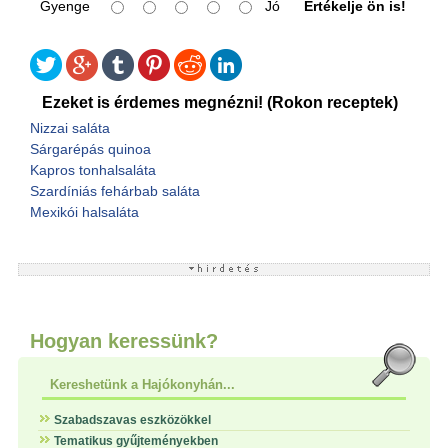
Gyenge
Jó
Értékelje ön is!
Ezeket is érdemes megnézni! (Rokon receptek)
Nizzai saláta
Sárgarépás quinoa
Kapros tonhalsaláta
Szardíniás fehárbab saláta
Mexikói halsaláta
Hogyan keressünk?
Kereshetünk a Hajókonyhán...
Szabadszavas eszközökkel
Tematikus gyűjteményekben