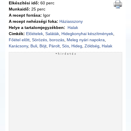
Elkészítési idő:
60 perc
Munkaidő:
25 perc
A recept forrása:
Igor
A recept nehézségi foka:
Háziasszony
Helye a tartalomjegyzékben:
Halak
Cimkék:
Előételek
,
Saláták
,
Hidegkonyhai készítmények
,
Főétel előtt
,
Sörözés, borozás
,
Meleg nyári napokra
,
Karácsony
,
Buli
,
Böjt
,
Párolt
,
Sós
,
Hideg
,
Zöldség
,
Halak