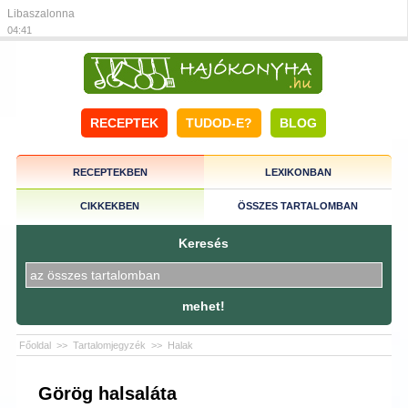
Libaszalonna
04:41
RECEPTEK
TUDOD-E?
BLOG
RECEPTEKBEN
LEXIKONBAN
CIKKEKBEN
ÖSSZES TARTALOMBAN
Keresés
mehet!
Főoldal
>>
Tartalomjegyzék
>>
Halak
Görög halsaláta