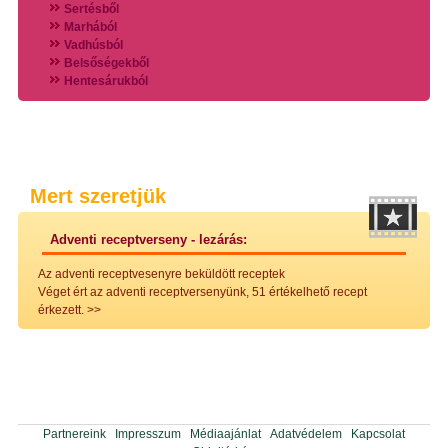
Sertésből
Marhából
Vadhúsból
Belsőségekből
Hentesárukból
Vadszárnyasokból
Vegyes húsokból
Különleges húsfélékből
Halak
Hidegvérűek
Köretek
Mert szeretjük
Klasszikus főzelékek
Hústalan feltétek
Adventi receptverseny - lezárás:
Zöldséges ételek
Saláták
Az adventi receptvesenyre beküldött receptek
Hidegkonyhai készítmények
Véget ért az adventi receptversenyünk, 51 értékelhető recept
Főtt tészták
érkezett.
>>
Zsiradékban sült tészták
Sütőben sült tészták
Szendvicsek
Mártások
Főtt-sült tészták
Édességek
Házi befőzés
Partnereink
Impresszum
Médiaajánlat
Adatvédelem
Kapcsolat
Pácok