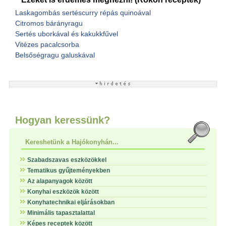
Laskagombás sertéscurry répás quinoával
Citromos bárányragu
Sertés uborkával és kakukkfűvel
Vitézes pacalcsorba
Belsőségragu galuskával
Hogyan keressünk?
Kereshetünk a Hajókonyhán...
Szabadszavas eszközökkel
Tematikus gyűjteményekben
Az alapanyagok között
Konyhai eszközök között
Konyhatechnikai eljárásokban
Minimális tapasztalattal
Képes receptek között