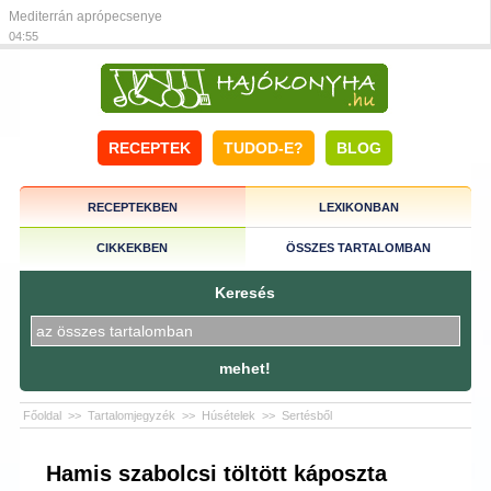
Mediterrán aprópecsenye
04:55
RECEPTEK
TUDOD-E?
BLOG
RECEPTEKBEN
LEXIKONBAN
CIKKEKBEN
ÖSSZES TARTALOMBAN
Keresés
mehet!
Főoldal
>>
Tartalomjegyzék
>>
Húsételek
>>
Sertésből
Hamis szabolcsi töltött káposzta