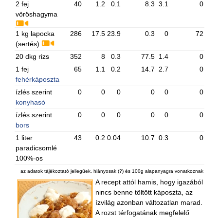
2 fej
40
1.2
0.1
8.3
3.1
0
vöröshagyma
1 kg lapocka
286
17.5
23.9
0.3
0
72
(sertés)
20 dkg rizs
352
8
0.3
77.5
1.4
0
1 fej
65
1.1
0.2
14.7
2.7
0
fehérkáposzta
ízlés szerint
0
0
0
0
0
0
konyhasó
ízlés szerint
0
0
0
0
0
0
bors
1 liter
43
0.2
0.04
10.7
0.3
0
paradicsomlé
100%-os
az adatok tájékoztató jellegűek, hiányosak (?) és 100g alapanyagra vonatkoznak
A recept attól hamis, hogy igazából
nincs benne töltött káposzta, az
ízvilág azonban változatlan marad.
A rozst térfogatának megfelelő