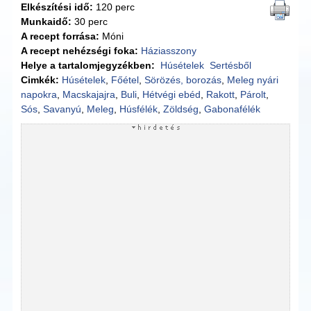
Elkészítési idő:
120 perc
Munkaidő:
30 perc
A recept forrása:
Móni
A recept nehézségi foka:
Háziasszony
Helye a tartalomjegyzékben:
Húsételek
Sertésből
Cimkék:
Húsételek
,
Főétel
,
Sörözés, borozás
,
Meleg nyári
napokra
,
Macskajajra
,
Buli
,
Hétvégi ebéd
,
Rakott
,
Párolt
,
Sós
,
Savanyú
,
Meleg
,
Húsfélék
,
Zöldség
,
Gabonafélék