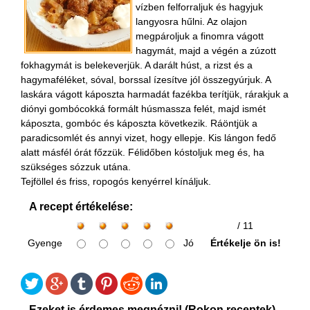
vízben felforraljuk és hagyjuk
langyosra hűlni. Az olajon
megpároljuk a finomra vágott
hagymát, majd a végén a zúzott
fokhagymát is belekeverjük. A darált húst, a rizst és a
hagymaféléket, sóval, borssal ízesítve jól összegyúrjuk. A
laskára vágott káposzta harmadát fazékba terítjük, rárakjuk a
diónyi gombócokká formált húsmassza felét, majd ismét
káposzta, gombóc és káposzta következik. Ráöntjük a
paradicsomlét és annyi vizet, hogy ellepje. Kis lángon fedő
alatt másfél órát főzzük. Félidőben kóstoljuk meg és, ha
szükséges sózzuk utána.
Tejföllel és friss, ropogós kenyérrel kínáljuk.
A recept értékelése:
/ 11
Gyenge
Jó
Értékelje ön is!
Ezeket is érdemes megnézni! (Rokon receptek)