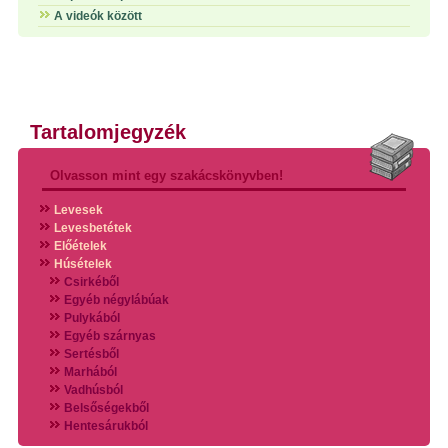
A videók között
Tartalomjegyzék
Olvasson mint egy szakácskönyvben!
Levesek
Levesbetétek
Előételek
Húsételek
Csirkéből
Egyéb négylábúak
Pulykából
Egyéb szárnyas
Sertésből
Marhából
Vadhúsból
Belsőségekből
Hentesárukból
Vadszárnyasokból