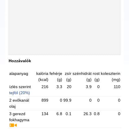
Hozzávalók
alapanyag
kalória
fehérje
zsír
szénhidrát
rost
koleszterin
(kcal)
(g)
(g)
(g)
(g)
(mg)
ízlés szerint
216
3.3
20
3.9
0
110
tejföl (20%)
2 evőkanál
899
0
99.9
0
0
0
olaj
3 gerezd
134
6.8
0.1
26.3
0.8
0
fokhagyma