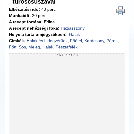
túróscsuszával
Elkészítési idő:
40 perc
Munkaidő:
20 perc
A recept forrása:
Edina
A recept nehézségi foka:
Háziasszony
Helye a tartalomjegyzékben:
Halak
Cimkék:
Halak és hidegvérűek
,
Főétel
,
Karácsony
,
Párolt
,
Főtt
,
Sós
,
Meleg
,
Halak
,
Tésztafélék