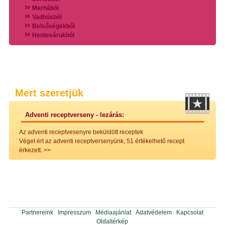
Marhából
Vadhúsból
Belsőségekből
Hentesárukból
Vadszárnyasokból
Vegyes húsokból
Különleges húsfélékből
Halak
Hidegvérűek
Köretek
Mert szeretjük
Klasszikus főzelékek
Hústalan feltétek
Adventi receptverseny - lezárás:
Zöldséges ételek
Saláták
Az adventi receptvesenyre beküldött receptek
Hidegkonyhai készítmények
Véget ért az adventi receptversenyünk, 51 értékelhető recept
Főtt tészták
érkezett.
>>
Zsiradékban sült tészták
Sütőben sült tészták
Szendvicsek
Mártások
Főtt-sült tészták
Édességek
Házi befőzés
Partnereink
Impresszum
Médiaajánlat
Adatvédelem
Kapcsolat
Pácok
Oldaltérkép