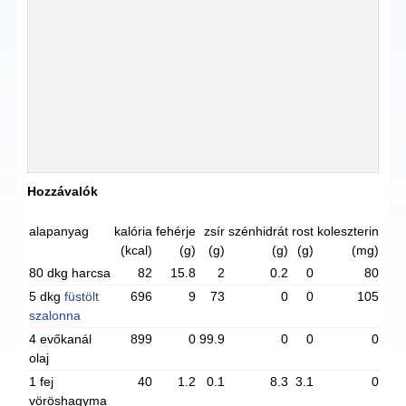
Hozzávalók
alapanyag
kalória
fehérje
zsír
szénhidrát
rost
koleszterin
(kcal)
(g)
(g)
(g)
(g)
(mg)
80 dkg harcsa
82
15.8
2
0.2
0
80
5 dkg
füstölt
696
9
73
0
0
105
szalonna
4 evőkanál
899
0
99.9
0
0
0
olaj
1 fej
40
1.2
0.1
8.3
3.1
0
vöröshagyma