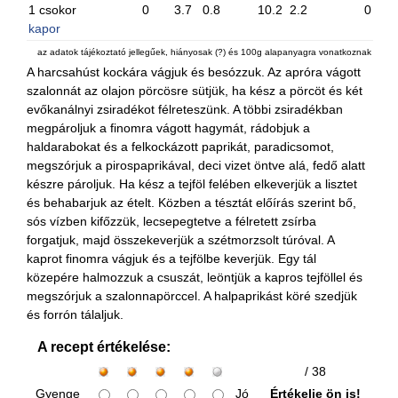
1 csokor
0
3.7
0.8
10.2
2.2
0
kapor
az adatok tájékoztató jellegűek, hiányosak (?) és 100g alapanyagra vonatkoznak
A harcsahúst kockára vágjuk és besózzuk. Az apróra vágott
szalonnát az olajon pörcösre sütjük, ha kész a pörcöt és két
evőkanálnyi zsiradékot félreteszünk. A többi zsiradékban
megpároljuk a finomra vágott hagymát, rádobjuk a
haldarabokat és a felkockázott paprikát, paradicsomot,
megszórjuk a pirospaprikával, deci vizet öntve alá, fedő alatt
készre pároljuk. Ha kész a tejföl felében elkeverjük a lisztet
és behabarjuk az ételt. Közben a tésztát előírás szerint bő,
sós vízben kifőzzük, lecsepegtetve a félretett zsírba
forgatjuk, majd összekeverjük a szétmorzsolt túróval. A
kaprot finomra vágjuk és a tejfölbe keverjük. Egy tál
közepére halmozzuk a csuszát, leöntjük a kapros tejföllel és
megszórjuk a szalonnapörccel. A halpaprikást köré szedjük
és forrón tálaljuk.
A recept értékelése:
/ 38
Gyenge
Jó
Értékelje ön is!