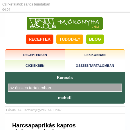
Csirkefalatok sajtos bundában
04:04
RECEPTEK
TUDOD-E?
BLOG
RECEPTEKBEN
LEXIKONBAN
CIKKEKBEN
ÖSSZES TARTALOMBAN
Keresés
mehet!
Főoldal
>>
Tartalomjegyzék
>>
Halak
Harcsapaprikás kapros