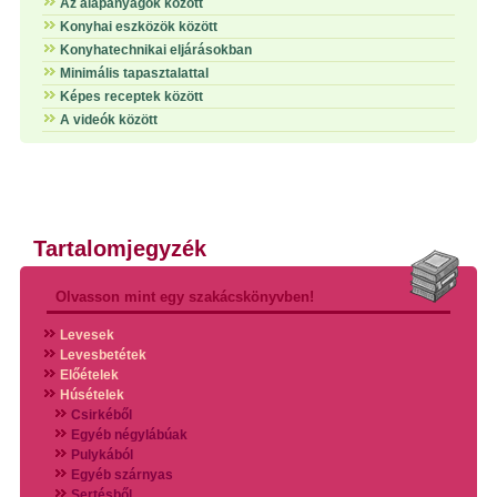
Az alapanyagok között
Konyhai eszközök között
Konyhatechnikai eljárásokban
Minimális tapasztalattal
Képes receptek között
A videók között
Tartalomjegyzék
Olvasson mint egy szakácskönyvben!
Levesek
Levesbetétek
Előételek
Húsételek
Csirkéből
Egyéb négylábúak
Pulykából
Egyéb szárnyas
Sertésből