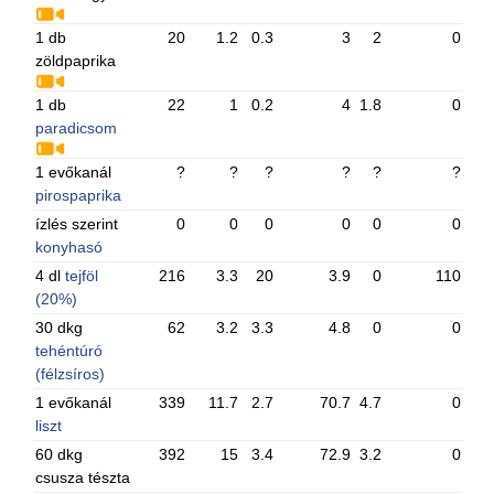
1 db
20
1.2
0.3
3
2
0
zöldpaprika
1 db
22
1
0.2
4
1.8
0
paradicsom
1 evőkanál
?
?
?
?
?
?
pirospaprika
ízlés szerint
0
0
0
0
0
0
konyhasó
4 dl
tejföl
216
3.3
20
3.9
0
110
(20%)
30 dkg
62
3.2
3.3
4.8
0
0
tehéntúró
(félzsíros)
1 evőkanál
339
11.7
2.7
70.7
4.7
0
liszt
60 dkg
392
15
3.4
72.9
3.2
0
csusza tészta