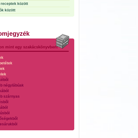
receptek között
ók között
lomjegyzék
on mint egy szakácskönyvben!
ek
betétek
lek
elek
kéből
b négylábúak
kából
b szárnyas
ésből
ából
úsból
őségekből
esárukból
zárnyasokból
es húsokból