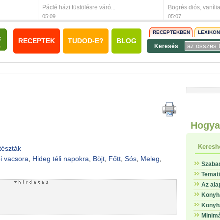
Páclé házi füstölésre váró...
Bögrés diós, vaníli
05:09
05:07
RECEPTEKBEN
LEXIKO
RECEPTEK
TUDOD-E?
BLOG
Keresés
Hogya
Keresh
 tészták
i vacsora
,
Hideg téli napokra
,
Böjt
,
Főtt
,
Sós
,
Meleg
,
Szaba
Temat
Az ala
Konyha
Konyha
Minimá