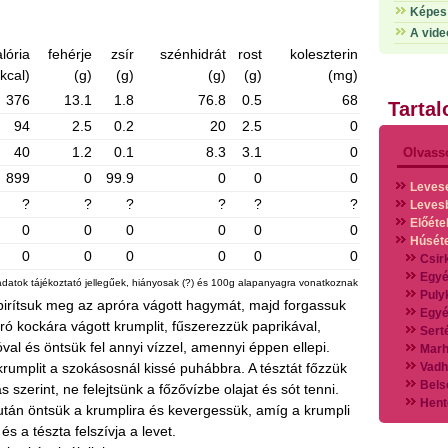
Képes 
A vide
lória
fehérje
zsír
szénhidrát
rost
koleszterin
(kcal)
(g)
(g)
(g)
(g)
(mg)
376
13.1
1.8
76.8
0.5
68
Tarta
94
2.5
0.2
20
2.5
0
40
1.2
0.1
8.3
3.1
0
Olvass
899
0
99.9
0
0
0
Leves
?
?
?
?
?
?
Leves
Előéte
0
0
0
0
0
0
Húsét
0
0
0
0
0
0
Csir
Egyé
adatok tájékoztató jellegűek, hiányosak (?) és 100g alapanyagra vonatkoznak
Puly
pirítsuk meg az apróra vágott hagymát, majd forgassuk
Egyé
ró kockára vágott krumplit, fűszerezzük paprikával,
Sert
óval és öntsük fel annyi vízzel, amennyi éppen ellepi.
Marh
rumplit a szokásosnál kissé puhábbra. A tésztát főzzük
Vadh
Bels
s szerint, ne felejtsünk a főzővízbe olajat és sót tenni.
Hent
tán öntsük a krumplira és kevergessük, amíg a krumpli
Vads
és a tészta felszívja a levet.
Vegy