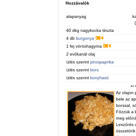
Hozzávalók
alapanyag
ka
40 dkg nagykocka tészta
4 db
burgonya
1 fej vöröshagyma
2 evőkanál olaj
ízlés szerint
pirospaprika
ízlés szerint
bors
ízlés szerint
konyhasó
az 
Az olajon 
bele az ap
borssal, s
Főzzük a k
meg előírá
Leszűrés u
összetörik 