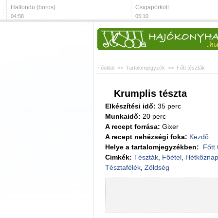
Halfondü (boros)
Csigapörkölt
04:58
05:10
Főoldal
>>
Tartalomjegyzék
>>
Főtt tészták
Krumplis tészta
Elkészítési idő:
35 perc
Munkaidő:
20 perc
A recept forrása:
Gixer
A recept nehézségi foka:
Kezdő
Helye a tartalomjegyzékben:
Főtt
Cimkék:
Tészták
,
Főétel
,
Hétköznap
Tésztafélék
,
Zöldség