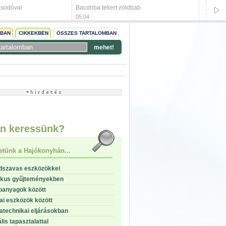
asodóval
Baconba tekert zöldbab
Csabai 
05:04
05:04
NBAN
CIKKEKBEN
ÖSSZES TARTALOMBAN
mehet!
start
stop
n keressünk?
etünk a Hajókonyhán...
dszavas eszközökkel
ikus gyűjteményekben
panyagok között
i eszközök között
technikai eljárásokban
lis tapasztalattal