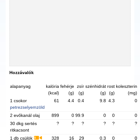
Hozzávalók
alapanyag
kalória
fehérje
zsír
szénhidrát
rost
koleszterin
(kcal)
(g)
(g)
(g)
(g)
(mg)
1 csokor
61
4.4
0.4
9.8
4.3
0
petrezselyemzöld
2 evőkanál olaj
899
0
99.9
0
0
0
30 dkg sertés
?
?
?
?
?
?
ritkacsont
1 db csülök
328
16
29
0.3
0
0