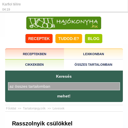
Karfiol télire
04:19
RECEPTEK
TUDOD-E?
BLOG
RECEPTEKBEN
LEXIKONBAN
CIKKEKBEN
ÖSSZES TARTALOMBAN
Keresés
mehet!
Főoldal
>>
Tartalomjegyzék
>>
Levesek
Rasszolnyik csülökkel