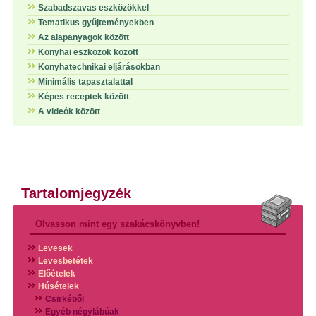
Szabadszavas eszközökkel
Tematikus gyűjteményekben
Az alapanyagok között
Konyhai eszközök között
Konyhatechnikai eljárásokban
Minimális tapasztalattal
Képes receptek között
A videók között
Tartalomjegyzék
Olvasson mint egy szakácskönyvben!
Levesek
Levesbetétek
Előételek
Húsételek
Csirkéből
Egyéb négylábúak