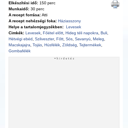
Elkészítési idő:
150 perc
Munkaidő:
30 perc
A recept forrása:
Atti
A recept nehézségi foka:
Háziasszony
Helye a tartalomjegyzékben:
Levesek
Cimkék:
Levesek
,
Főétel előtt
,
Hideg téli napokra
,
Buli
,
Hétvégi ebéd
,
Szilveszter
,
Főtt
,
Sós
,
Savanyú
,
Meleg
,
Macskajajra
,
Tojás
,
Húsfélék
,
Zöldség
,
Tejtermékek
,
Gombafélék