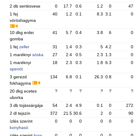
2 db sertésvese
0
17.7
0.6
1.2
0
47
1 fej
40
1.2
0.1
8.3
3.1
0
vöröshagyma
10 dkg erdei
41
5.7
0.4
3.8
6
0
gomba
1 fej
zeller
31
1.4
0.3
5
4.2
0
1 maréknyi
sóska
27
2.4
0.5
2.3
1.3
0
1 maréknyi
18
2.3
0.3
1.8
6.3
0
spenót
3 gerezd
134
6.8
0.1
26.3
0.8
0
fokhagyma
20 dkg ecetes
?
?
?
?
?
?
uborka
3 db tojássárgája
54
2.4
4.9
0.1
0
272
2 dl tejszín
372
21.5
30.6
2
0
90
ízlés szerint
0
0
0
0
0
0
konyhasó
ízlés szerint
bors
0
0
0
0
0
0