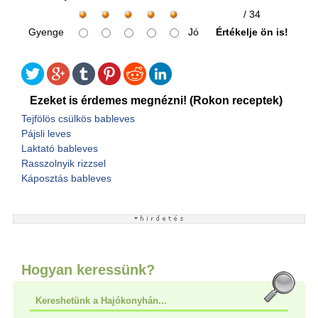
/ 34
Gyenge
Jó
Értékelje ön is!
Ezeket is érdemes megnézni! (Rokon receptek)
Tejfölös csülkös bableves
Pájsli leves
Laktató bableves
Rasszolnyik rizzsel
Káposztás bableves
Hogyan keressünk?
Kereshetünk a Hajókonyhán...