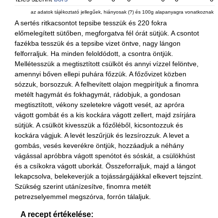
az adatok tájékoztató jellegűek, hiányosak (?) és 100g alapanyagra vonatkoznak
A sertés ritkacsontot tepsibe tesszük és 220 fokra
előmelegített sütőben, megforgatva fél órát sütjük. A csontot
fazékba tesszük és a tepsibe vizet öntve, nagy lángon
felforraljuk. Ha minden feloldódott, a csontra öntjük.
Mellétesszük a megtisztított csülköt és annyi vízzel felöntve,
amennyi bőven ellepi puhára főzzük. A főzővizet közben
sózzuk, borsozzuk. A felhevített olajon megpirítjuk a finomra
metélt hagymát és fokhagymát, rádobjuk, a gondosan
megtisztított, vékony szeletekre vágott vesét, az apróra
vágott gombát és a kis kockára vágott zellert, majd zsírjára
sütjük. A csülköt kivesszük a főzőléből, kicsontozzuk és
kockára vágjuk. A levét leszűrjük és lezsírozzuk. A levet a
gombás, vesés keverékre öntjük, hozzáadjuk a néhány
vágással apróbbra vágott spenótot és sóskát, a csülökhúst
és a csíkokra vágott uborkát. Összeforraljuk, majd a lángot
lekapcsolva, belekeverjük a tojássárgájákkal elkevert tejszínt.
Szükség szerint utánízesítve, finomra metélt
petrezselyemmel megszórva, forrón tálaljuk.
A recept értékelése: