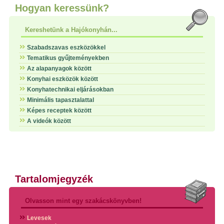
Hogyan keressünk?
Kereshetünk a Hajókonyhán...
Szabadszavas eszközökkel
Tematikus gyűjteményekben
Az alapanyagok között
Konyhai eszközök között
Konyhatechnikai eljárásokban
Minimális tapasztalattal
Képes receptek között
A videók között
Tartalomjegyzék
Olvasson mint egy szakácskönyvben!
Levesek