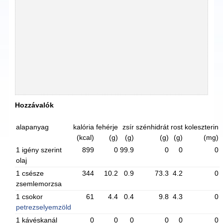
Hozzávalók
alapanyag
kalória
fehérje
zsír
szénhidrát
rost
koleszterin
(kcal)
(g)
(g)
(g)
(g)
(mg)
1 igény szerint
899
0
99.9
0
0
0
olaj
1 csésze
344
10.2
0.9
73.3
4.2
0
zsemlemorzsa
1 csokor
61
4.4
0.4
9.8
4.3
0
petrezselyemzöld
1 kávéskanál
0
0
0
0
0
0