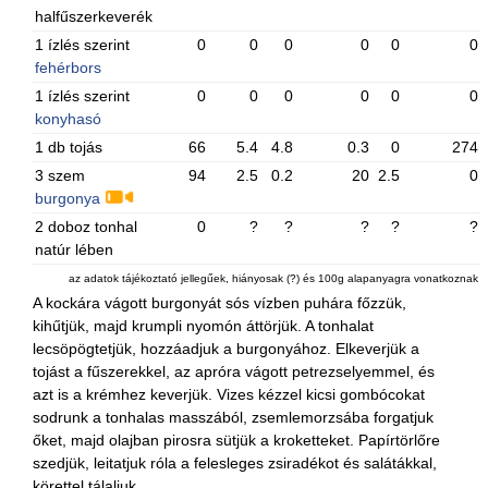
halfűszerkeverék
1 ízlés szerint
0
0
0
0
0
0
fehérbors
1 ízlés szerint
0
0
0
0
0
0
konyhasó
1 db tojás
66
5.4
4.8
0.3
0
274
3 szem
94
2.5
0.2
20
2.5
0
burgonya
2 doboz tonhal
0
?
?
?
?
?
natúr lében
az adatok tájékoztató jellegűek, hiányosak (?) és 100g alapanyagra vonatkoznak
A kockára vágott burgonyát sós vízben puhára főzzük,
kihűtjük, majd krumpli nyomón áttörjük. A tonhalat
lecsöpögtetjük, hozzáadjuk a burgonyához. Elkeverjük a
tojást a fűszerekkel, az apróra vágott petrezselyemmel, és
azt is a krémhez keverjük. Vizes kézzel kicsi gombócokat
sodrunk a tonhalas masszából, zsemlemorzsába forgatjuk
őket, majd olajban pirosra sütjük a kroketteket. Papírtörlőre
szedjük, leitatjuk róla a felesleges zsiradékot és salátákkal,
körettel tálaljuk.