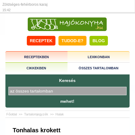
Zöldséges-fehérboros karaj
15:42
RECEPTEK
TUDOD-E?
BLOG
RECEPTEKBEN
LEXIKONBAN
CIKKEKBEN
ÖSSZES TARTALOMBAN
Keresés
mehet!
Főoldal
>>
Tartalomjegyzék
>>
Halak
Tonhalas krokett