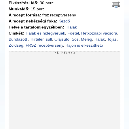
Elkészítési idő:
30 perc
Munkaidő:
15 perc
A recept forrása:
frsz receptverseny
A recept nehézségi foka:
Kezdő
Helye a tartalomjegyzékben:
Halak
Cimkék:
Halak és hidegvérűek
,
Főétel
,
Hétköznapi vacsora
,
Bundázott
,
Hirtelen sült
,
Olajsütő
,
Sós
,
Meleg
,
Halak
,
Tojás
,
Zöldség
,
FRSZ receptverseny
,
Hajón is elkészíthető