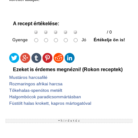
A recept értékelése:
/ 0
Gyenge
Jó
Értékelje ön is!
Ezeket is érdemes megnézni! (Rokon receptek)
Mustáros harcsafilé
Rozmaringos afrikai harcsa
Tőkehalas-spenótos metélt
Halgombócok paradicsommártásban
Füstölt halas krokett, kapros mártogatóval