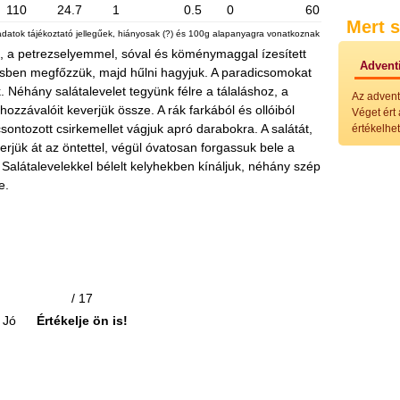
Külö
110
24.7
1
0.5
0
60
Mert s
Halak
adatok tájékoztató jellegűek, hiányosak (?) és 100g alapanyagra vonatkoznak
Hideg
n, a petrezselyemmel, sóval és köménymaggal ízesített
Köret
Adventi
vesben megfőzzük, majd hűlni hagyjuk. A paradicsomokat
Klassz
Hústal
éhány salátalevelet tegyünk félre a tálaláshoz, a
Az advent
Zöldsé
hozzávalóit keverjük össze. A rák farkából és ollóiból
Véget ért
Salátá
icsontozott csirkemellet vágjuk apró darabokra. A salátát,
értékelhet
Hideg
erjük át az öntettel, végül óvatosan forgassuk bele a
Főtt t
Salátalevelekkel bélelt kelyhekben kínáljuk, néhány szép
Zsirad
e.
Sütőbe
Szend
Mártá
Főtt-sü
Édess
Házi b
Pácok
/ 17
Fűszer
Alkoho
Jó
Értékelje ön is!
Alkoho
Képes