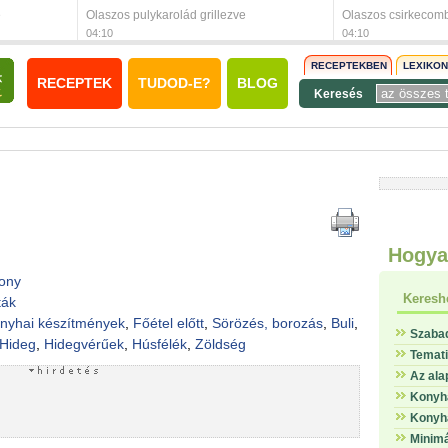
e
Olaszos pulykarolád grillezve
Olaszos csirkecom
04:10
04:10
RECEPTEKBEN
LEXIKO
RECEPTEK
TUDOD-E?
BLOG
Keresés
Hogya
ony
Keresh
ták
nyhai készítmények
,
Főétel előtt
,
Sörözés, borozás
,
Buli
,
Szaba
Hideg
,
Hidegvérűek
,
Húsfélék
,
Zöldség
Temat
Az ala
Konyha
Konyha
Minimá