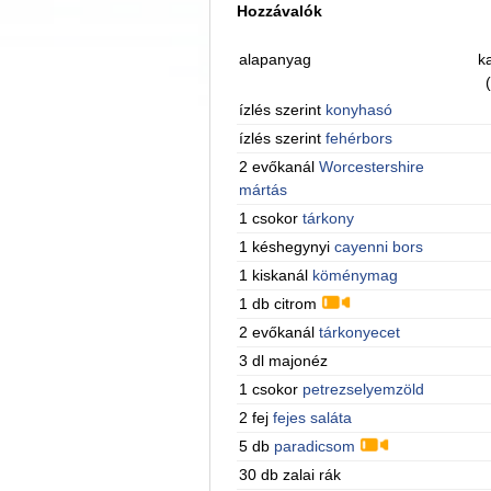
Hozzávalók
alapanyag
ka
ízlés szerint
konyhasó
ízlés szerint
fehérbors
2 evőkanál
Worcestershire
mártás
1 csokor
tárkony
1 késhegynyi
cayenni bors
1 kiskanál
köménymag
1 db citrom
2 evőkanál
tárkonyecet
3 dl majonéz
1 csokor
petrezselyemzöld
2 fej
fejes saláta
5 db
paradicsom
30 db zalai rák