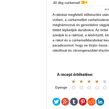
40 dkg csirkemell
az 
A rákokat megfelelő előkészítés utá
vízben, a csirkemellett csirkehúsle
meghámozzuk és gerezdekre vágjuk. N
többit tépkedjük darabokra. Az öntet 
szedjük ki a rákhúst, a lebőrözött, k
a rákot és a csirkemelldarabokat kev
paradicsomot, hogy ne törjön össze. 
rákollóval és citromgerezddel díszítv
A recept értékelése:
Gyenge