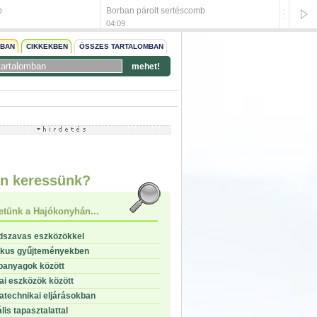
b
Borban párolt sertéscomb
Fokhag
04:09
04:00
NBAN
CIKKEKBEN
ÖSSZES TARTALOMBAN
mehet!
start
stop
n keressünk?
etünk a Hajókonyhán...
dszavas eszközökkel
ikus gyűjteményekben
panyagok között
i eszközök között
technikai eljárásokban
lis tapasztalattal