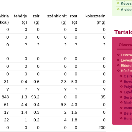
Képes 
A vide
lória
fehérje
zsír
szénhidrát
rost
koleszterin
(kcal)
(g)
(g)
(g)
(g)
(mg)
0
0
0
0
0
0
Tarta
0
0
0
0
0
0
0
?
?
?
?
?
Olvass
Leves
0
0
0
0
0
0
Leves
Előéte
0
0
0
0
0
0
Húsét
0
0
0
0
0
0
Csir
31
0.4
0.6
2.3
5.3
0
Egyé
Puly
?
?
?
?
?
?
Egyé
848
1.3
93.2
0
0
95
Sert
Marh
61
4.4
0.4
9.8
4.3
0
Vadh
17
1.4
0.3
2
1.5
0
Bels
Hent
22
1
0.2
4
1.8
0
Vads
0
0
0
0
0
200
Vegy