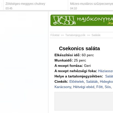
Zöldséges-meggyes chutney
Mézes-mustáros szűzpecseny
03:45
04:10
Főoldal
>>
Tartalomjegyzék
>>
Saláták
Csekonics saláta
Elkészítési idő:
60 perc
Munkaidő:
25 perc
A recept forrása:
Geri
A recept nehézségi foka:
Háziassz
Helye a tartalomjegyzékben:
Salá
Cimkék:
Előételek
,
Saláták
,
Hidegko
Karácsony
,
Hétvégi ebéd
,
Főtt
,
Sós
,