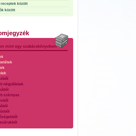
receptek között
ók között
lomjegyzék
on mint egy szakácskönyvben!
ek
betétek
lek
elek
kéből
b négylábúak
kából
b szárnyas
ésből
ából
úsból
őségekből
esárukból
zárnyasokból
es húsokból