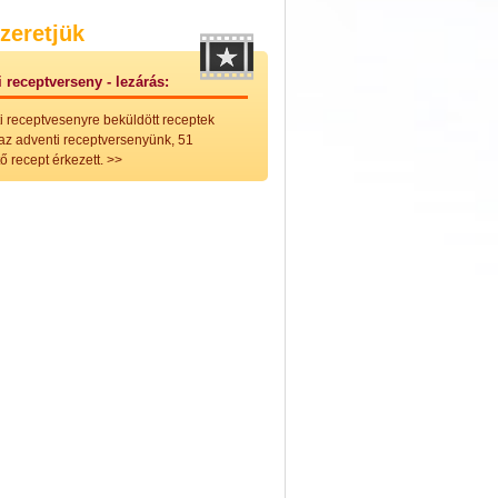
nleges húsfélékből
zeretjük
vérűek
ek
 receptverseny - lezárás:
ikus főzelékek
an feltétek
i receptvesenyre beküldött receptek
ges ételek
 az adventi receptversenyünk, 51
k
ő recept érkezett.
>>
konyhai készítmények
észták
ékban sült tészták
n sült tészták
vicsek
sok
lt tészták
égek
efőzés
keverékek, ízesítők
los italok
lmentes italok
 receptek