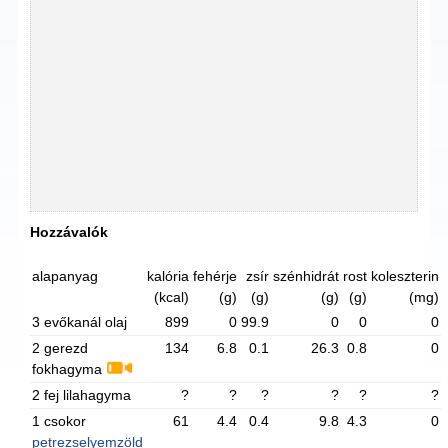
Hozzávalók
alapanyag
kalória
fehérje
zsír
szénhidrát
rost
koleszterin
(kcal)
(g)
(g)
(g)
(g)
(mg)
3 evőkanál olaj
899
0
99.9
0
0
0
2 gerezd
134
6.8
0.1
26.3
0.8
0
fokhagyma
2 fej lilahagyma
?
?
?
?
?
?
1 csokor
61
4.4
0.4
9.8
4.3
0
petrezselyemzöld