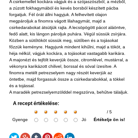
A csirkemellet kockára vágjuk és a szójaszószból, a mézből,
a zúzott fokhagymából és kevés borsból készített pácba
forgatjuk. Fél órát állni hagyjuk. A felhevített olajon
megpároljuk a finomra vágott lilahagymát, majd a
csirkedarabokat átsütjük rajta. A lecsöpögött pácot aláöntve,
fedő alatt, kis lángon pároljuk puhára. Végül süssük zsírjára.
Közben a sütőtököt süssük meg, sütőben és a tojásokat
főzzük keményre. Hagyjunk mindent kihűlni, majd a tököt, a
héja nélkül, vágjuk kockára, a tojásokat vastagabb karikára.
A majonézt és tejfölt keverjük össze, citromlével, mustárral, a
vékonyra karikázott chilivel, borssal és sóval ízesítve. A
finomra metélt petrezselyem nagy részét keverjük az
öntetbe, majd forgassuk össze a csirkedarabokkal, a tökkel
és a tojással.
A maradék petrezselyemzölddel megszórva, behűtve tálaljuk.
A recept értékelése:
/ 5
Gyenge
Jó
Értékelje ön is!