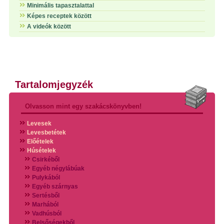
Minimális tapasztalattal
Képes receptek között
A videók között
Tartalomjegyzék
Olvasson mint egy szakácskönyvben!
Levesek
Levesbetétek
Előételek
Húsételek
Csirkéből
Egyéb négylábúak
Pulykából
Egyéb szárnyas
Sertésből
Marhából
Vadhúsból
Belsőségekből