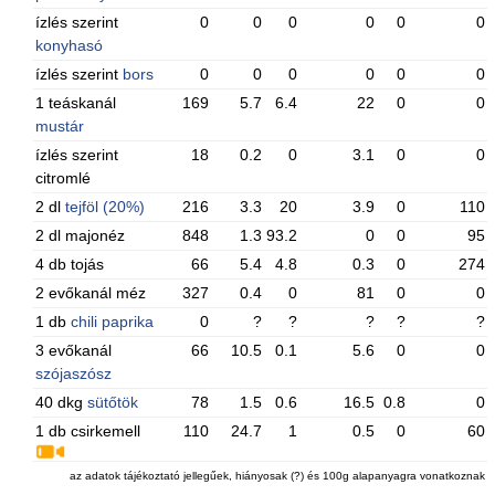
ízlés szerint
0
0
0
0
0
0
konyhasó
ízlés szerint
bors
0
0
0
0
0
0
1 teáskanál
169
5.7
6.4
22
0
0
mustár
ízlés szerint
18
0.2
0
3.1
0
0
citromlé
2 dl
tejföl (20%)
216
3.3
20
3.9
0
110
2 dl majonéz
848
1.3
93.2
0
0
95
4 db tojás
66
5.4
4.8
0.3
0
274
2 evőkanál méz
327
0.4
0
81
0
0
1 db
chili paprika
0
?
?
?
?
?
3 evőkanál
66
10.5
0.1
5.6
0
0
szójaszósz
40 dkg
sütőtök
78
1.5
0.6
16.5
0.8
0
1 db csirkemell
110
24.7
1
0.5
0
60
az adatok tájékoztató jellegűek, hiányosak (?) és 100g alapanyagra vonatkoznak