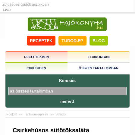
Zöldséges csülök aszpikban
14:40
RECEPTEK
TUDOD-E?
BLOG
RECEPTEKBEN
LEXIKONBAN
CIKKEKBEN
ÖSSZES TARTALOMBAN
Keresés
mehet!
Főoldal
>>
Tartalomjegyzék
>>
Saláták
Csirkehúsos sütőtöksaláta