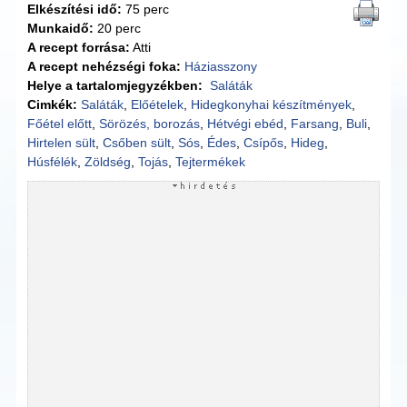
Elkészítési idő:
75 perc
Munkaidő:
20 perc
A recept forrása:
Atti
A recept nehézségi foka:
Háziasszony
Helye a tartalomjegyzékben:
Saláták
Cimkék:
Saláták
,
Előételek
,
Hidegkonyhai készítmények
,
Főétel előtt
,
Sörözés, borozás
,
Hétvégi ebéd
,
Farsang
,
Buli
,
Hirtelen sült
,
Csőben sült
,
Sós
,
Édes
,
Csípős
,
Hideg
,
Húsfélék
,
Zöldség
,
Tojás
,
Tejtermékek