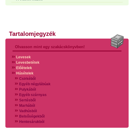
Tartalomjegyzék
Olvasson mint egy szakácskönyvben!
Levesek
Levesbetétek
Előételek
Húsételek
Csirkéből
Egyéb négylábúak
Pulykából
Egyéb szárnyas
Sertésből
Marhából
Vadhúsból
Belsőségekből
Hentesárukból
Vadszárnyasokból
Vegyes húsokból