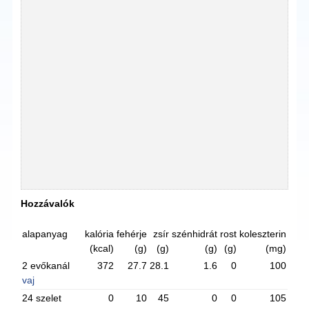
Hozzávalók
alapanyag
kalória
fehérje
zsír
szénhidrát
rost
koleszterin
(kcal)
(g)
(g)
(g)
(g)
(mg)
2 evőkanál
372
27.7
28.1
1.6
0
100
vaj
24 szelet
0
10
45
0
0
105