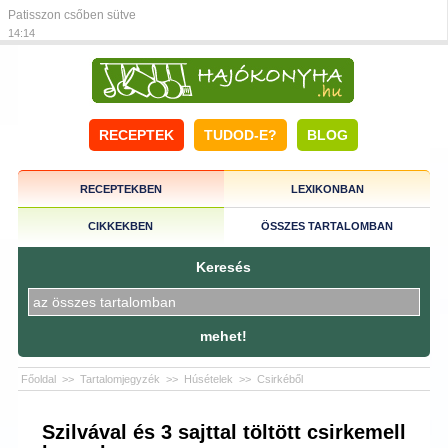
Patisszon csőben sütve
14:14
RECEPTEK
TUDOD-E?
BLOG
RECEPTEKBEN
LEXIKONBAN
CIKKEKBEN
ÖSSZES TARTALOMBAN
Keresés
mehet!
Főoldal
>>
Tartalomjegyzék
>>
Húsételek
>>
Csirkéből
Szilvával és 3 sajttal töltött csirkemell