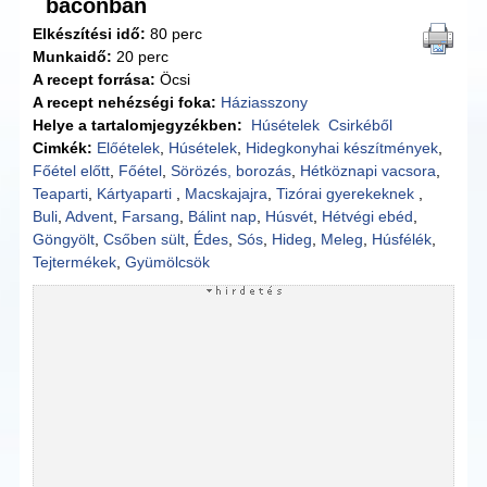
baconban
Elkészítési idő:
80 perc
Munkaidő:
20 perc
A recept forrása:
Öcsi
A recept nehézségi foka:
Háziasszony
Helye a tartalomjegyzékben:
Húsételek
Csirkéből
Cimkék:
Előételek
,
Húsételek
,
Hidegkonyhai készítmények
,
Főétel előtt
,
Főétel
,
Sörözés, borozás
,
Hétköznapi vacsora
,
Teaparti
,
Kártyaparti
,
Macskajajra
,
Tizórai gyerekeknek
,
Buli
,
Advent
,
Farsang
,
Bálint nap
,
Húsvét
,
Hétvégi ebéd
,
Göngyölt
,
Csőben sült
,
Édes
,
Sós
,
Hideg
,
Meleg
,
Húsfélék
,
Tejtermékek
,
Gyümölcsök