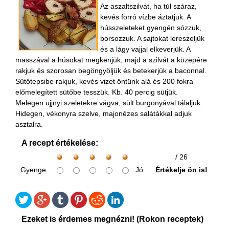
Az aszaltszilvát, ha túl száraz,
kevés forró vízbe áztatjuk. A
hússzeleteket gyengén sózzuk,
borsozzuk. A sajtokat lereszeljük
és a lágy vajjal elkeverjük. A
masszával a húsokat megkenjük, majd a szilvát a közepére
rakjuk és szorosan begöngyöljük és betekerjük a baconnal.
Sütőtepsibe rakjuk, kevés vizet öntünk alá és 200 fokra
előmelegített sütőbe tesszük. Kb. 40 percig sütjük.
Melegen ujjnyi szeletekre vágva, sült burgonyával tálaljuk.
Hidegen, vékonyra szelve, majonézes salátákkal adjuk
asztalra.
A recept értékelése:
/ 26
Gyenge
Jó
Értékelje ön is!
Ezeket is érdemes megnézni! (Rokon receptek)