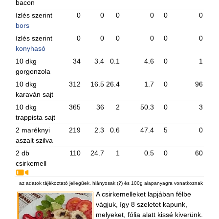
bacon
ízlés szerint
0
0
0
0
0
0
bors
ízlés szerint
0
0
0
0
0
0
konyhasó
10 dkg
34
3.4
0.1
4.6
0
1
gorgonzola
10 dkg
312
16.5
26.4
1.7
0
96
karaván sajt
10 dkg
365
36
2
50.3
0
3
trappista sajt
2 maréknyi
219
2.3
0.6
47.4
5
0
aszalt szilva
2 db
110
24.7
1
0.5
0
60
csirkemell
az adatok tájékoztató jellegűek, hiányosak (?) és 100g alapanyagra vonatkoznak
A csirkemelleket lapjában félbe
vágjuk, így 8 szeletet kapunk,
melyeket, fólia alatt kissé kiverünk.