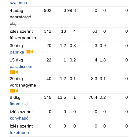
szalonna
4 adag
902
0
99.8
0
0
0
napraforgó
olaj
ízlés szerint
342
13
4
63
0
0
fűszerpaprika
30 dkg
20
1.2
0.3
3
0.9
0
paprika
15 dkg
22
1
0.2
4
1.8
0
paradicsom
20 dkg
40
1.2
0.1
8.3
3.1
0
vöröshagyma
8 dkg
345
13.5
1
70.4
0.2
0
finomliszt
ízlés szerint
0
0
0
0
0
0
konyhasó
ízlés szerint
0
0
0
0
0
0
feketebors