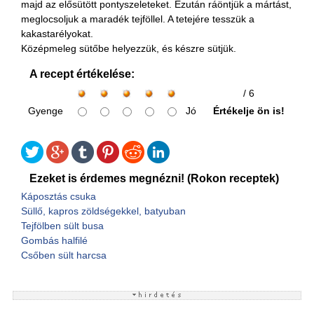
majd az elősütött pontyszeleteket. Ezután ráöntjük a mártást,
meglocsoljuk a maradék tejföllel. A tetejére tesszük a
kakastarélyokat.
Középmeleg sütőbe helyezzük, és készre sütjük.
A recept értékelése:
/ 6
Gyenge
Jó
Értékelje ön is!
Ezeket is érdemes megnézni! (Rokon receptek)
Káposztás csuka
Süllő, kapros zöldségekkel, batyuban
Tejfölben sült busa
Gombás halfilé
Csőben sült harcsa