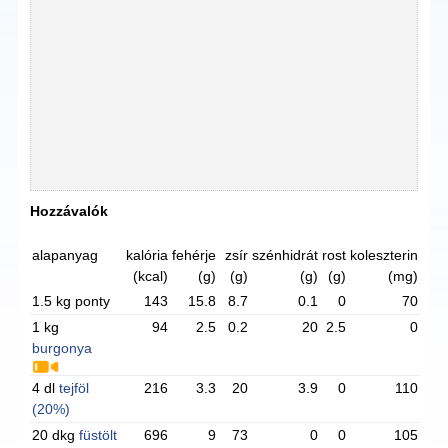
Hozzávalók
alapanyag
kalória
fehérje
zsír
szénhidrát
rost
koleszterin
(kcal)
(g)
(g)
(g)
(g)
(mg)
1.5 kg ponty
143
15.8
8.7
0.1
0
70
1 kg
94
2.5
0.2
20
2.5
0
burgonya
4 dl
tejföl
216
3.3
20
3.9
0
110
(20%)
20 dkg
füstölt
696
9
73
0
0
105