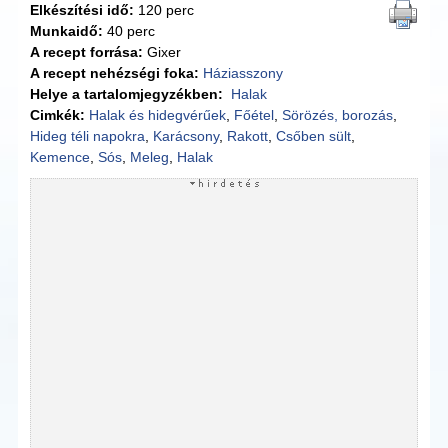
Elkészítési idő:
120 perc
Munkaidő:
40 perc
A recept forrása:
Gixer
A recept nehézségi foka:
Háziasszony
Helye a tartalomjegyzékben:
Halak
Cimkék:
Halak és hidegvérűek
,
Főétel
,
Sörözés, borozás
,
Hideg téli napokra
,
Karácsony
,
Rakott
,
Csőben sült
,
Kemence
,
Sós
,
Meleg
,
Halak