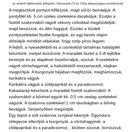
az adatok tájékoztató jellegűek, hiányosak (?) és 100g alapanyagra vonatkoznak
A megtisztított pontyot kifilézzük, majd sűrűn beirdaljuk. A
pontyfilét kb. 5 cm széles szeletekre daraboljuk. Ezután a
füstölt szalonnából vágott vékony csíkokkal megtűzdeljük,
majd besózzuk, és állni hagyjuk. Ezután a tűzdelt
pontyszeleteket lisztbe forgatjuk, és egy kevés olajon
elősütjük mindkét oldalukat, hogy szép piros legyen.
A fejből, a nyesedékből és a csontokból tartalmas halalaplét
készítünk, melyet leszűrünk. A maradék lisztet a 3 dl tejfölbe
keverjük és az alaplével öszeforraljuk, sózzuk. A szeletekre
vágott vöröshagymát, a halsütésből visszamaradt, olajban
megpirítjuk. A burgonyát héjában megfőzzük, meghámozzuk,
karikákra vágjuk.
Karikákra vágjuk a zöldpaprikát és a paradicsomot.
Kakastaréjt készítünk a maradék füstölt szalonnából. A
szalonnából a bőrével együtt kb. 0,5 cm vastag szeleteket
vágunk. A szalonna szeleteket 1 cm távolságban a bőréig
bevágjuk. Serpenyőben megsütjük.
Egy tepsit a sült szalonna zsírjával kikenjük. Egymásra
rétegezve elterítjük a burgonyát, a vöröshagymát, a
zöldpaprikát és a paradicsomot, , közben sózzuk, borsozzuk,