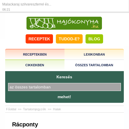
Malackaraj szilvareszterrel és...
06:21
RECEPTEK
TUDOD-E?
BLOG
RECEPTEKBEN
LEXIKONBAN
CIKKEKBEN
ÖSSZES TARTALOMBAN
Keresés
mehet!
Főoldal
>>
Tartalomjegyzék
>>
Halak
Rácponty