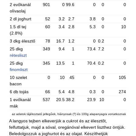
2 evőkanál
901
0
99.6
0
0
0
olívaolaj
2 dl joghurt
52
3.2
2.7
3.8
0
0
1.5 dl tej
60
3.4
2.8
5.3
0
10
(2.8%)
3 dkg élesztő
78
16.7
1.2
0
0.2
0
25 dkg
349
9.4
1
73.4
7.2
0
rétesliszt
25 dkg
345
13.5
1
70.4
0.2
0
finomliszt
10 szelet
0
10
45
0
0
105
bacon
6 db tojás
66
5.4
4.8
0.3
0
274
1 evőkanál
537
20.5
38.2
23.9
10
0
mák
az adatok tájékoztató jellegűek, hiányosak (?) és 100g alapanyagra vonatkoznak
A langyos tejben elkeverjük a cukrot és az élesztőt,
felfuttatjuk, majd a sóval, oregánóval elkevert liszthez öntjük.
Beledolgozzuk a joghurtot és az olajat. Készíthetjük