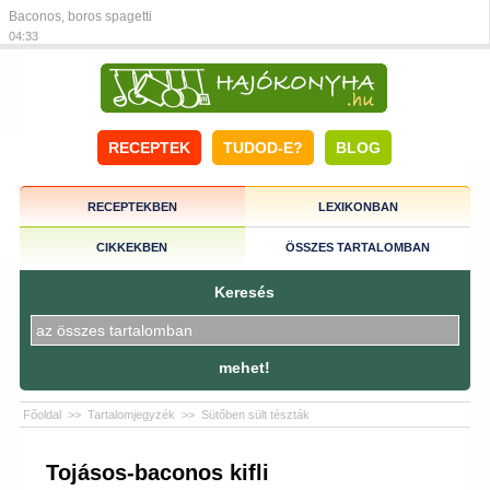
Baconos, boros spagetti
04:33
RECEPTEK
TUDOD-E?
BLOG
RECEPTEKBEN
LEXIKONBAN
CIKKEKBEN
ÖSSZES TARTALOMBAN
Keresés
mehet!
Főoldal
>>
Tartalomjegyzék
>>
Sütőben sült tészták
Tojásos-baconos kifli