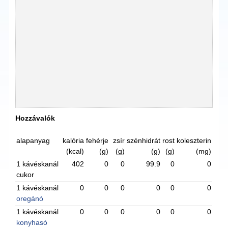
Hozzávalók
alapanyag
kalória
fehérje
zsír
szénhidrát
rost
koleszterin
(kcal)
(g)
(g)
(g)
(g)
(mg)
1 kávéskanál
402
0
0
99.9
0
0
cukor
1 kávéskanál
0
0
0
0
0
0
oregánó
1 kávéskanál
0
0
0
0
0
0
konyhasó