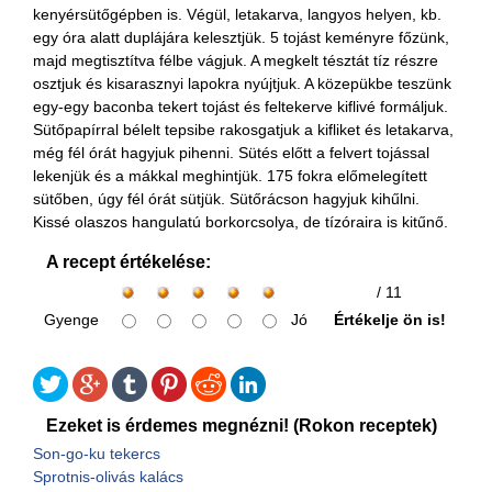
kenyérsütőgépben is. Végül, letakarva, langyos helyen, kb.
egy óra alatt duplájára kelesztjük. 5 tojást keményre főzünk,
majd megtisztítva félbe vágjuk. A megkelt tésztát tíz részre
osztjuk és kisarasznyi lapokra nyújtjuk. A közepükbe teszünk
egy-egy baconba tekert tojást és feltekerve kiflivé formáljuk.
Sütőpapírral bélelt tepsibe rakosgatjuk a kifliket és letakarva,
még fél órát hagyjuk pihenni. Sütés előtt a felvert tojással
lekenjük és a mákkal meghintjük. 175 fokra előmelegített
sütőben, úgy fél órát sütjük. Sütőrácson hagyjuk kihűlni.
Kissé olaszos hangulatú borkorcsolya, de tízóraira is kitűnő.
A recept értékelése:
/ 11
Gyenge
Jó
Értékelje ön is!
Ezeket is érdemes megnézni! (Rokon receptek)
Son-go-ku tekercs
Sprotnis-olivás kalács