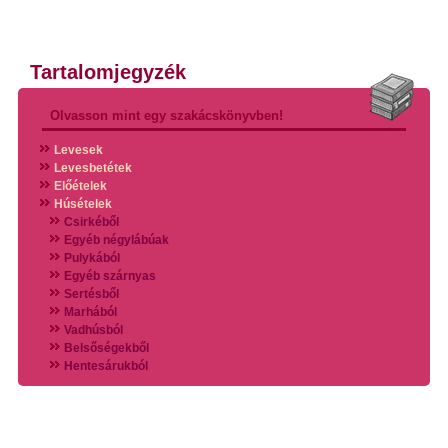
Tartalomjegyzék
Olvasson mint egy szakácskönyvben!
Levesek
Levesbetétek
Előételek
Húsételek
Csirkéből
Egyéb négylábúak
Pulykából
Egyéb szárnyas
Sertésből
Marhából
Vadhúsból
Belsőségekből
Hentesárukból
Vadszárnyasokból
Vegyes húsokból
Különleges húsfélékből
Halak