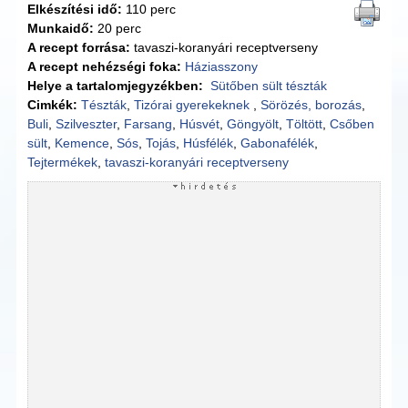
Elkészítési idő:
110 perc
Munkaidő:
20 perc
A recept forrása:
tavaszi-koranyári receptverseny
A recept nehézségi foka:
Háziasszony
Helye a tartalomjegyzékben:
Sütőben sült tészták
Cimkék:
Tészták
,
Tizórai gyerekeknek
,
Sörözés, borozás
,
Buli
,
Szilveszter
,
Farsang
,
Húsvét
,
Göngyölt
,
Töltött
,
Csőben
sült
,
Kemence
,
Sós
,
Tojás
,
Húsfélék
,
Gabonafélék
,
Tejtermékek
,
tavaszi-koranyári receptverseny