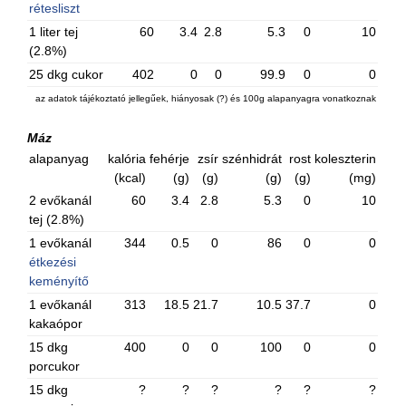
rétesliszt
1 liter tej
60
3.4
2.8
5.3
0
10
(2.8%)
25 dkg cukor
402
0
0
99.9
0
0
az adatok tájékoztató jellegűek, hiányosak (?) és 100g alapanyagra vonatkoznak
Máz
alapanyag
kalória
fehérje
zsír
szénhidrát
rost
koleszterin
(kcal)
(g)
(g)
(g)
(g)
(mg)
2 evőkanál
60
3.4
2.8
5.3
0
10
tej (2.8%)
1 evőkanál
344
0.5
0
86
0
0
étkezési
keményítő
1 evőkanál
313
18.5
21.7
10.5
37.7
0
kakaópor
15 dkg
400
0
0
100
0
0
porcukor
15 dkg
?
?
?
?
?
?