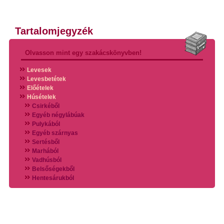
Tartalomjegyzék
Olvasson mint egy szakácskönyvben!
Levesek
Levesbetétek
Előételek
Húsételek
Csirkéből
Egyéb négylábúak
Pulykából
Egyéb szárnyas
Sertésből
Marhából
Vadhúsból
Belsőségekből
Hentesárukból
Vadszárnyasokból
Vegyes húsokból
Különleges húsfélékből
Halak
Hidegvérűek