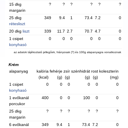
15 dkg
?
?
?
?
?
?
margarin
25 dkg
349
9.4
1
73.4
7.2
0
rétesliszt
20 dkg
liszt
339
11.7
2.7
70.7
4.7
0
1 csipet
0
0
0
0
0
0
konyhasó
az adatok tájékoztató jellegűek, hiányosak (?) és 100g alapanyagra vonatkoznak
Krém
alapanyag
kalória
fehérje
zsír
szénhidrát
rost
koleszterin
(kcal)
(g)
(g)
(g)
(g)
(mg)
1 csipet
0
0
0
0
0
0
konyhasó
1 evőkanál
400
0
0
100
0
0
porcukor
25 dkg
?
?
?
?
?
?
margarin
6 evőkanál
349
9.4
1
73.4
7.2
0