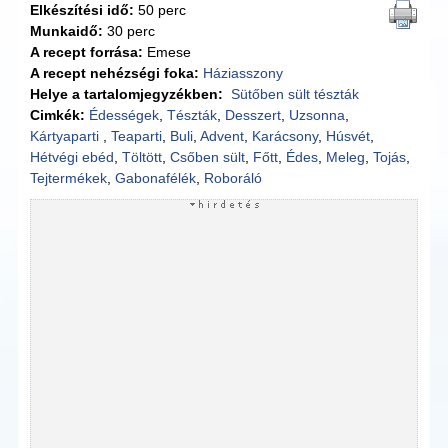
Elkészítési idő:
50 perc
Munkaidő:
30 perc
A recept forrása:
Emese
A recept nehézségi foka:
Háziasszony
Helye a tartalomjegyzékben:
Sütőben sült tészták
Cimkék:
Édességek
,
Tészták
,
Desszert
,
Uzsonna
,
Kártyaparti
,
Teaparti
,
Buli
,
Advent
,
Karácsony
,
Húsvét
,
Hétvégi ebéd
,
Töltött
,
Csőben sült
,
Főtt
,
Édes
,
Meleg
,
Tojás
,
Tejtermékek
,
Gabonafélék
,
Roboráló