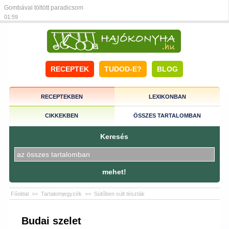
Gombával töltött paradicsom
01:59
RECEPTEK
TUDOD-E?
BLOG
RECEPTEKBEN
LEXIKONBAN
CIKKEKBEN
ÖSSZES TARTALOMBAN
Keresés
mehet!
Főoldal
>>
Tartalomjegyzék
>>
Sütőben sült tészták
Budai szelet