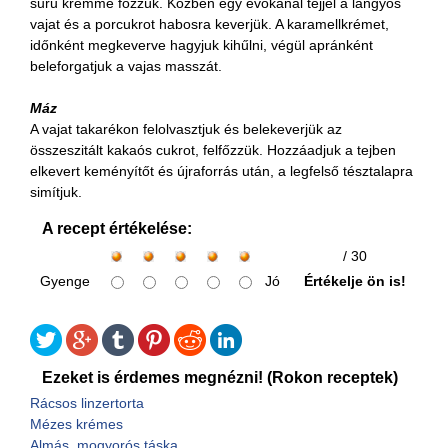
sűrű krémmé főzzük. Közben egy evőkanál tejjel a langyos
vajat és a porcukrot habosra keverjük. A karamellkrémet,
időnként megkeverve hagyjuk kihűlni, végül apránként
beleforgatjuk a vajas masszát.
Máz
A vajat takarékon felolvasztjuk és belekeverjük az
összeszitált kakaós cukrot, felfőzzük. Hozzáadjuk a tejben
elkevert keményítőt és újraforrás után, a legfelső tésztalapra
simítjuk.
A recept értékelése:
/ 30
Gyenge
Jó
Értékelje ön is!
Ezeket is érdemes megnézni! (Rokon receptek)
Rácsos linzertorta
Mézes krémes
Almás, mogyorós táska