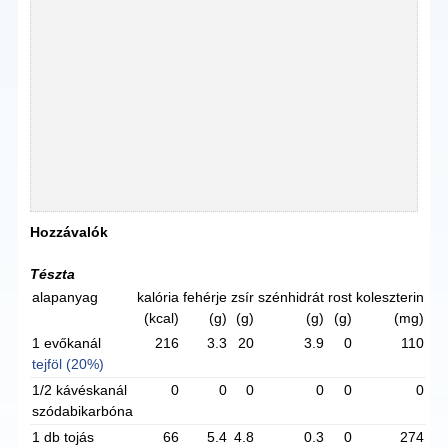
Hozzávalók
Tészta
alapanyag
kalória
fehérje
zsír
szénhidrát
rost
koleszterin
(kcal)
(g)
(g)
(g)
(g)
(mg)
1 evőkanál
216
3.3
20
3.9
0
110
tejföl (20%)
1/2 kávéskanál
0
0
0
0
0
0
szódabikarbóna
1 db tojás
66
5.4
4.8
0.3
0
274