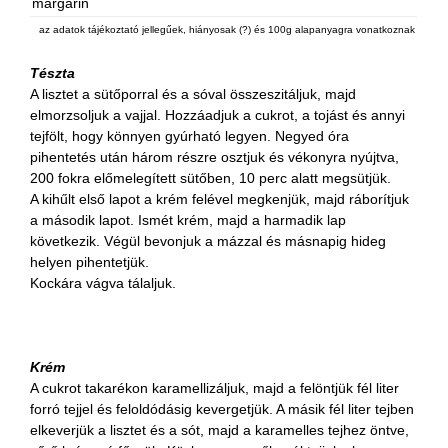
margarin
az adatok tájékoztató jellegűek, hiányosak (?) és 100g alapanyagra vonatkoznak
Tészta
A lisztet a sütőporral és a sóval összeszitáljuk, majd
elmorzsoljuk a vajjal. Hozzáadjuk a cukrot, a tojást és annyi
tejfölt, hogy könnyen gyúrható legyen. Negyed óra
pihentetés után három részre osztjuk és vékonyra nyújtva,
200 fokra előmelegített sütőben, 10 perc alatt megsütjük.
A kihűlt első lapot a krém felével megkenjük, majd ráborítjuk
a második lapot. Ismét krém, majd a harmadik lap
következik. Végül bevonjuk a mázzal és másnapig hideg
helyen pihentetjük.
Kockára vágva tálaljuk.
Krém
A cukrot takarékon karamellizáljuk, majd a felöntjük fél liter
forró tejjel és feloldódásig kevergetjük. A másik fél liter tejben
elkeverjük a lisztet és a sót, majd a karamelles tejhez öntve,