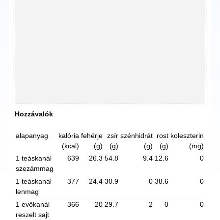
Hozzávalók
alapanyag
kalória
fehérje
zsír
szénhidrát
rost
koleszterin
(kcal)
(g)
(g)
(g)
(g)
(mg)
1 teáskanál
639
26.3
54.8
9.4
12.6
0
szezámmag
1 teáskanál
377
24.4
30.9
0
38.6
0
lenmag
1 evőkanál
366
20
29.7
2
0
0
reszelt sajt