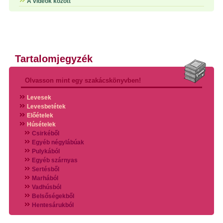
A videók között
Tartalomjegyzék
Olvasson mint egy szakácskönyvben!
Levesek
Levesbetétek
Előételek
Húsételek
Csirkéből
Egyéb négylábúak
Pulykából
Egyéb szárnyas
Sertésből
Marhából
Vadhúsból
Belsőségekből
Hentesárukból
Vadszárnyasokból