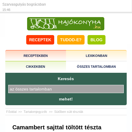
Szarvasgulyás bográcsban
15:46
RECEPTEK
TUDOD-E?
BLOG
RECEPTEKBEN
LEXIKONBAN
CIKKEKBEN
ÖSSZES TARTALOMBAN
Keresés
mehet!
Főoldal
>>
Tartalomjegyzék
>>
Sütőben sült tészták
Camambert sajttal töltött tészta