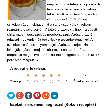
négy korong a tetejére is jusson. A
tésztakosárba egy-egy lapjában
félbevágott sajtot teszünk, a vágott
rész legyen felül. A vékony
csíkokra vágott fokhagymát a sajtba szurkáljuk, néhány
rozmaringlevéllel együtt. A tetejére szórjuk a finomra vágott
chilit, majd megsózzuk és megborsozzuk. A tészta szélét
tojással megkenjük és beborítjuk a tésztakorongokkal. A
széleket kissé összenyomkodjuk. A tészta tetejét szintén
lekenjük tojással, majd kettőt reszelt sajttal, kettőt a
magokkal meghintve, 200 fokra előmelegített sütőben, kb 15
perc alatt megsütjük.
A recept értékelése:
/ 26
Gyenge
Jó
Értékelje ön is!
Ezeket is érdemes megnézni! (Rokon receptek)