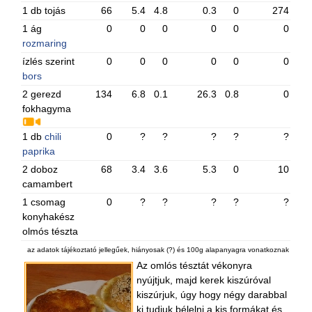
1 db tojás
66
5.4
4.8
0.3
0
274
1 ág
0
0
0
0
0
0
rozmaring
ízlés szerint
0
0
0
0
0
0
bors
2 gerezd
134
6.8
0.1
26.3
0.8
0
fokhagyma
1 db
chili
0
?
?
?
?
?
paprika
2 doboz
68
3.4
3.6
5.3
0
10
camambert
1 csomag
0
?
?
?
?
?
konyhakész
olmós tészta
az adatok tájékoztató jellegűek, hiányosak (?) és 100g alapanyagra vonatkoznak
Az omlós tésztát vékonyra
nyújtjuk, majd kerek kiszúróval
kiszúrjuk, úgy hogy négy darabbal
ki tudjuk bélelni a kis formákat és