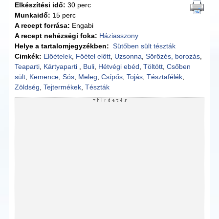
Elkészítési idő:
30 perc
Munkaidő:
15 perc
A recept forrása:
Engabi
A recept nehézségi foka:
Háziasszony
Helye a tartalomjegyzékben:
Sütőben sült tészták
Cimkék:
Előételek
,
Főétel előtt
,
Uzsonna
,
Sörözés, borozás
,
Teaparti
,
Kártyaparti
,
Buli
,
Hétvégi ebéd
,
Töltött
,
Csőben
sült
,
Kemence
,
Sós
,
Meleg
,
Csípős
,
Tojás
,
Tésztafélék
,
Zöldség
,
Tejtermékek
,
Tészták