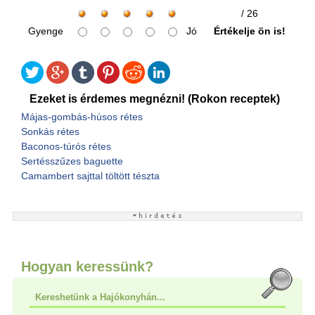
/ 26
Gyenge
Jó
Értékelje ön is!
Ezeket is érdemes megnézni! (Rokon receptek)
Májas-gombás-húsos rétes
Sonkás rétes
Baconos-túrós rétes
Sertésszűzes baguette
Camambert sajttal töltött tészta
Hogyan keressünk?
Kereshetünk a Hajókonyhán...