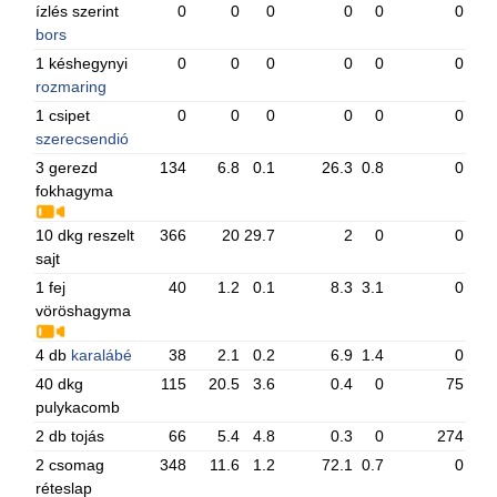
ízlés szerint
0
0
0
0
0
0
bors
1 késhegynyi
0
0
0
0
0
0
rozmaring
1 csipet
0
0
0
0
0
0
szerecsendió
3 gerezd
134
6.8
0.1
26.3
0.8
0
fokhagyma
10 dkg reszelt
366
20
29.7
2
0
0
sajt
1 fej
40
1.2
0.1
8.3
3.1
0
vöröshagyma
4 db
karalábé
38
2.1
0.2
6.9
1.4
0
40 dkg
115
20.5
3.6
0.4
0
75
pulykacomb
2 db tojás
66
5.4
4.8
0.3
0
274
2 csomag
348
11.6
1.2
72.1
0.7
0
réteslap