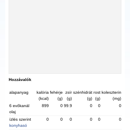
Hozzávalók
alapanyag
kalória
fehérje
zsír
szénhidrát
rost
koleszterin
(kcal)
(g)
(g)
(g)
(g)
(mg)
6 evőkanál
899
0
99.9
0
0
0
olaj
ízlés szerint
0
0
0
0
0
0
konyhasó