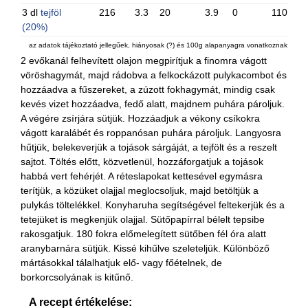
3 dl
tejföl
216
3.3
20
3.9
0
110
(20%)
az adatok tájékoztató jellegűek, hiányosak (?) és 100g alapanyagra vonatkoznak
2 evőkanál felhevített olajon megpirítjuk a finomra vágott
vöröshagymát, majd rádobva a felkockázott pulykacombot és
hozzáadva a fűszereket, a zúzott fokhagymát, mindig csak
kevés vizet hozzáadva, fedő alatt, majdnem puhára pároljuk.
A végére zsírjára sütjük. Hozzáadjuk a vékony csíkokra
vágott karalábét és roppanósan puhára pároljuk. Langyosra
hűtjük, belekeverjük a tojások sárgáját, a tejfölt és a reszelt
sajtot. Töltés előtt, közvetlenül, hozzáforgatjuk a tojások
habbá vert fehérjét. A réteslapokat kettesével egymásra
terítjük, a közüket olajjal meglocsoljuk, majd betöltjük a
pulykás töltelékkel. Konyharuha segítségével feltekerjük és a
tetejüket is megkenjük olajjal. Sütőpapírral bélelt tepsibe
rakosgatjuk. 180 fokra előmelegített sütőben fél óra alatt
aranybarnára sütjük. Kissé kihűlve szeleteljük. Különböző
mártásokkal tálalhatjuk elő- vagy főételnek, de
borkorcsolyának is kitűnő.
A recept értékelése: