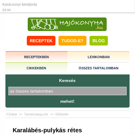
Karácsonyi fahéjtorta
03:44
RECEPTEK
TUDOD-E?
BLOG
RECEPTEKBEN
LEXIKONBAN
CIKKEKBEN
ÖSSZES TARTALOMBAN
Keresés
mehet!
Főoldal
>>
Tartalomjegyzék
>>
Előételek
Karalábés-pulykás rétes