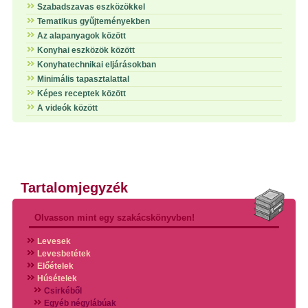
Szabadszavas eszközökkel
Tematikus gyűjteményekben
Az alapanyagok között
Konyhai eszközök között
Konyhatechnikai eljárásokban
Minimális tapasztalattal
Képes receptek között
A videók között
Tartalomjegyzék
Olvasson mint egy szakácskönyvben!
Levesek
Levesbetétek
Előételek
Húsételek
Csirkéből
Egyéb négylábúak