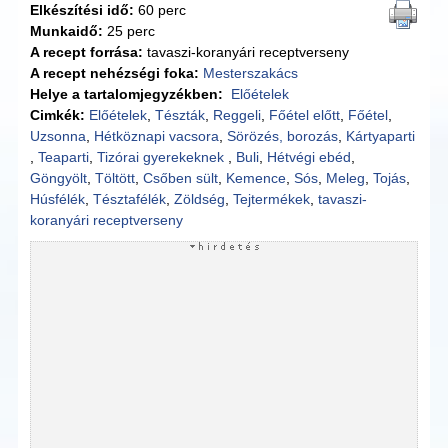
Elkészítési idő:
60 perc
Munkaidő:
25 perc
A recept forrása:
tavaszi-koranyári receptverseny
A recept nehézségi foka:
Mesterszakács
Helye a tartalomjegyzékben:
Előételek
Cimkék:
Előételek
,
Tészták
,
Reggeli
,
Főétel előtt
,
Főétel
,
Uzsonna
,
Hétköznapi vacsora
,
Sörözés, borozás
,
Kártyaparti
,
Teaparti
,
Tizórai gyerekeknek
,
Buli
,
Hétvégi ebéd
,
Göngyölt
,
Töltött
,
Csőben sült
,
Kemence
,
Sós
,
Meleg
,
Tojás
,
Húsfélék
,
Tésztafélék
,
Zöldség
,
Tejtermékek
,
tavaszi-
koranyári receptverseny