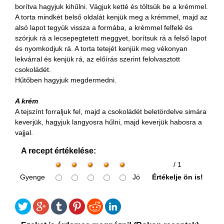
borítva hagyjuk kihűlni. Vágjuk ketté és töltsük be a krémmel.
A torta mindkét belső oldalát kenjük meg a krémmel, majd az
alsó lapot tegyük vissza a formába, a krémmel felfelé és
szórjuk rá a lecsepegtetett meggyet, borítsuk rá a felső lapot
és nyomkodjuk rá. A torta tetejét kenjük meg vékonyan
lekvárral és kenjük rá, az előírás szerint felolvasztott
csokoládét.
Hűtőben hagyjuk megdermedni.
A krém
A tejszínt forraljuk fel, majd a csokoládét beletördelve simára
keverjük, hagyjuk langyosra hűlni, majd keverjük habosra a
vajjal.
A recept értékelése:
/ 1
Gyenge
Jó
Értékelje ön is!