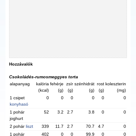
Hozzávalók
Csokoládés-rumosmeggyes torta
alapanyag
kalória
fehérje
zsír
szénhidrát
rost
koleszterin
(kcal)
(g)
(g)
(g)
(g)
(mg)
1 csipet
0
0
0
0
0
0
konyhasó
1 pohár
52
3.2
2.7
3.8
0
0
joghurt
2 pohár
liszt
339
11.7
2.7
70.7
4.7
0
1 pohár
402
0
0
99.9
0
0