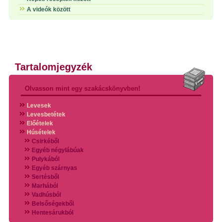
A videók között
Tartalomjegyzék
Olvasson mint egy szakácskönyvben!
Levesek
Levesbetétek
Előételek
Húsételek
Csirkéből
Egyéb négylábúak
Pulykából
Egyéb szárnyas
Sertésből
Marhából
Vadhúsból
Belsőségekből
Hentesárukból
Vadszárnyasokból