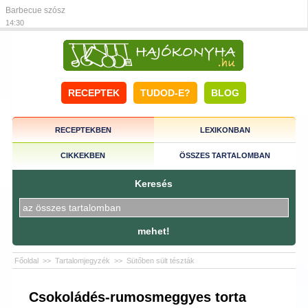
Barbecue szósz
14:30
RECEPTEK
TUDOD-E?
BLOG
RECEPTEKBEN
LEXIKONBAN
CIKKEKBEN
ÖSSZES TARTALOMBAN
Keresés
mehet!
Főoldal
>>
Tartalomjegyzék
>>
Sütőben sült tészták
Csokoládés-rumosmeggyes torta