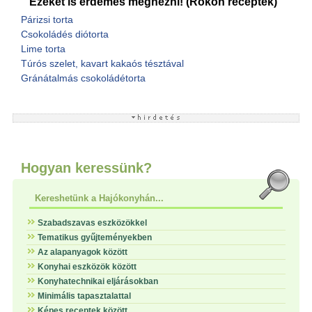
Ezeket is érdemes megnézni! (Rokon receptek)
Párizsi torta
Csokoládés diótorta
Lime torta
Túrós szelet, kavart kakaós tésztával
Gránátalmás csokoládétorta
Hogyan keressünk?
Kereshetünk a Hajókonyhán...
Szabadszavas eszközökkel
Tematikus gyűjteményekben
Az alapanyagok között
Konyhai eszközök között
Konyhatechnikai eljárásokban
Minimális tapasztalattal
Képes receptek között