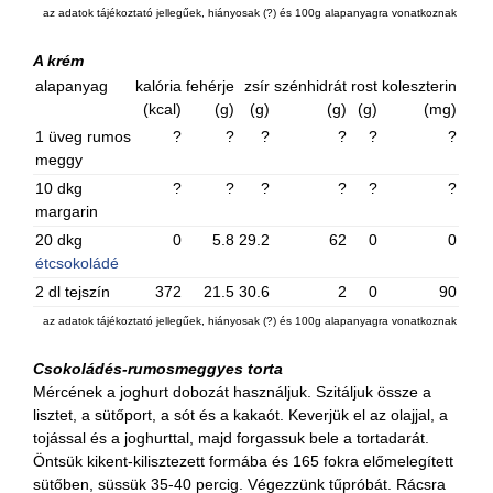
az adatok tájékoztató jellegűek, hiányosak (?) és 100g alapanyagra vonatkoznak
A krém
alapanyag
kalória
fehérje
zsír
szénhidrát
rost
koleszterin
(kcal)
(g)
(g)
(g)
(g)
(mg)
1 üveg rumos
?
?
?
?
?
?
meggy
10 dkg
?
?
?
?
?
?
margarin
20 dkg
0
5.8
29.2
62
0
0
étcsokoládé
2 dl tejszín
372
21.5
30.6
2
0
90
az adatok tájékoztató jellegűek, hiányosak (?) és 100g alapanyagra vonatkoznak
Csokoládés-rumosmeggyes torta
Mércének a joghurt dobozát használjuk. Szitáljuk össze a
lisztet, a sütőport, a sót és a kakaót. Keverjük el az olajjal, a
tojással és a joghurttal, majd forgassuk bele a tortadarát.
Öntsük kikent-kilisztezett formába és 165 fokra előmelegített
sütőben, süssük 35-40 percig. Végezzünk tűpróbát. Rácsra