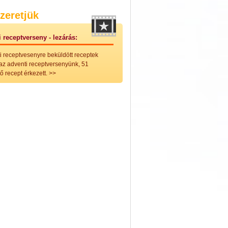
nleges húsfélékből
zeretjük
vérűek
ek
 receptverseny - lezárás:
ikus főzelékek
an feltétek
i receptvesenyre beküldött receptek
ges ételek
 az adventi receptversenyünk, 51
k
ő recept érkezett.
>>
konyhai készítmények
észták
ékban sült tészták
n sült tészták
vicsek
sok
lt tészták
égek
efőzés
keverékek, ízesítők
los italok
lmentes italok
 receptek