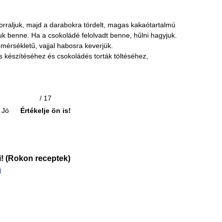
lforraljuk, majd a darabokra tördelt, magas kakaótartalmú
juk benne. Ha a csokoládé felolvadt benne, hűlni hagyjuk.
érsékletű, vajjal habosra keverjük.
cs készítéséhez és csokoládés torták töltéséhez,
/ 17
Jó
Értékelje ön is!
! (Rokon receptek)
l