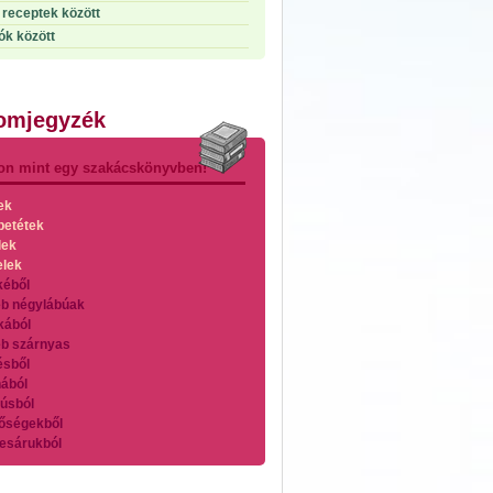
receptek között
ók között
lomjegyzék
on mint egy szakácskönyvben!
ek
betétek
lek
elek
kéből
b négylábúak
kából
b szárnyas
ésből
ából
úsból
őségekből
esárukból
zárnyasokból
es húsokból