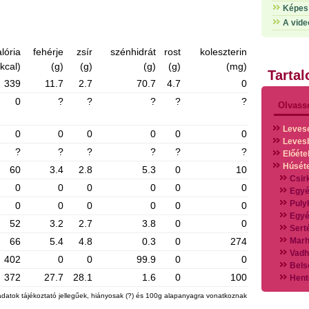
Képes 
A vide
lória
fehérje
zsír
szénhidrát
rost
koleszterin
(kcal)
(g)
(g)
(g)
(g)
(mg)
Tarta
339
11.7
2.7
70.7
4.7
0
0
?
?
?
?
?
Olvass
Leves
0
0
0
0
0
0
Leves
?
?
?
?
?
?
Előéte
Húsét
60
3.4
2.8
5.3
0
10
Csir
0
0
0
0
0
0
Egyé
Puly
0
0
0
0
0
0
Egyé
52
3.2
2.7
3.8
0
0
Sert
66
5.4
4.8
0.3
0
274
Marh
Vadh
402
0
0
99.9
0
0
Bels
372
27.7
28.1
1.6
0
100
Hent
Vads
adatok tájékoztató jellegűek, hiányosak (?) és 100g alapanyagra vonatkoznak
Vegy