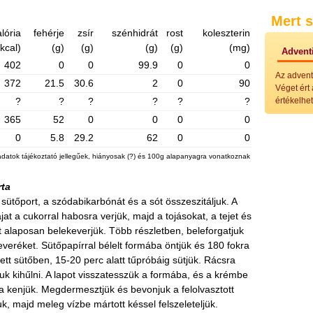
Külö
Mert s
Halak
Hideg
lória
fehérje
zsír
szénhidrát
rost
koleszterin
Köret
(kcal)
(g)
(g)
(g)
(g)
(mg)
Adventi
Klassz
402
0
0
99.9
0
0
Hústal
Az advent
Zöldsé
372
21.5
30.6
2
0
90
Véget ért
Salátá
?
?
?
?
?
?
értékelhet
Hideg
365
52
0
0
0
0
Főtt t
Zsirad
0
5.8
29.2
62
0
0
Sütőbe
adatok tájékoztató jellegűek, hiányosak (?) és 100g alapanyagra vonatkoznak
Szend
Mártá
Főtt-sü
rta
Édess
 a sütőport, a szódabikarbónát és a sót összeszitáljuk. A
Házi b
jat a cukorral habosra verjük, majd a tojásokat, a tejet és
Pácok
t alaposan belekeverjük. Több részletben, beleforgatjuk
Fűszer
keveréket. Sütőpapírral bélelt formába öntjük és 180 fokra
Alkoho
Alkoho
ett sütőben, 15-20 perc alatt tűpróbáig sütjük. Rácsra
Képes
uk kihűlni. A lapot visszatesszük a formába, és a krémbe
a kenjük. Megdermesztjük és bevonjuk a felolvasztott
, majd meleg vízbe mártott késsel felszeleteljük.