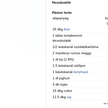
Hozzávalók
Párizsi torta
alapanyag
ka
25 dkg
liszt
1 tábla tortabevonó
étcsokoládé
1/2 teáskanál szódabikarbóna
2 maréknyi rumos meggy
1 dl tej (2.8%)
1.5 teáskanál sütőpor
1 kávéskanál
konyhasó
1 dl joghurt
3 db tojás
15 dkg cukor
12.5 dkg
vaj
az 