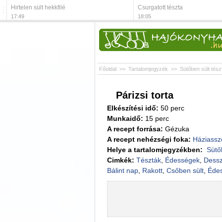
Hirtelen sült hekkfilé
Csurgatott tészta
17:49
18:05
Főoldal
>>
Tartalomjegyzék
>>
Sütőben sült tész
Párizsi torta
Elkészítési idő:
50 perc
Munkaidő:
15 perc
A recept forrása:
Gézuka
A recept nehézségi foka:
Háziassz
Helye a tartalomjegyzékben:
Sütő
Cimkék:
Tészták
,
Édességek
,
Dessz
Bálint nap
,
Rakott
,
Csőben sült
,
Éde