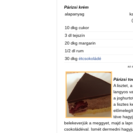
Párizsi krém
alapanyag
ka
10 dkg cukor
3 dl tejszín
20 dkg margarin
1/2 dl rum
30 dkg
étcsokoládé
az 
Párizsi to
A lisztet,
langyos va
a joghurto
a lisztes 
előmelegít
téve hagyj
belekeverjük a meggyet, majd a lapr
csokoládéval. Ismét dermedni hagyjuk