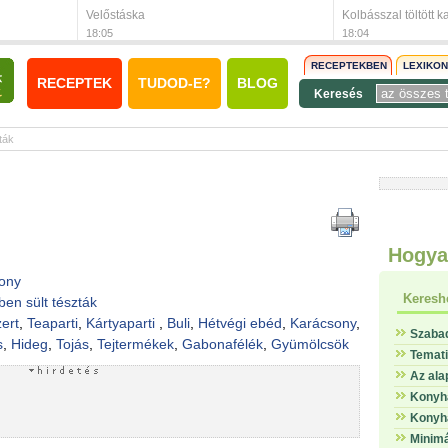
Velőstáska
Kolbásszal töltött k
18:05
18:04
RECEPTEKBEN
LEXIKO
RECEPTEK
TUDOD-E?
BLOG
Keresés
ták
Hogya
ony
Keresh
ben sült tészták
ert
,
Teaparti
,
Kártyaparti
,
Buli
,
Hétvégi ebéd
,
Karácsony
,
Szaba
s
,
Hideg
,
Tojás
,
Tejtermékek
,
Gabonafélék
,
Gyümölcsök
Temat
Az ala
Konyha
Konyha
Minimá