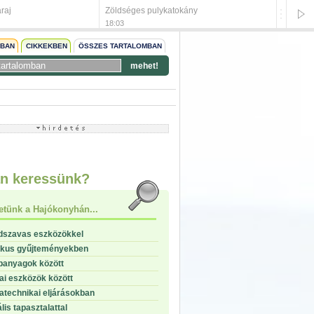
araj
Zöldséges pulykatokány
Májas-
18:03
18:03
NBAN
CIKKEKBEN
ÖSSZES TARTALOMBAN
mehet!
start
stop
n keressünk?
etünk a Hajókonyhán...
dszavas eszközökkel
ikus gyűjteményekben
panyagok között
i eszközök között
technikai eljárásokban
lis tapasztalattal