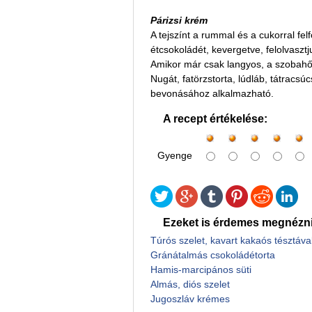
Párizsi krém
A tejszínt a rummal és a cukorral fe
étcsokoládét, kevergetve, felolvaszt
Amikor már csak langyos, a szobahőm
Nugát, fatörzstorta, lúdláb, tátracsú
bevonásához alkalmazható.
A recept értékelése:
Gyenge
Ezeket is érdemes megnézni
Túrós szelet, kavart kakaós tésztáva
Gránátalmás csokoládétorta
Hamis-marcipános süti
Almás, diós szelet
Jugoszláv krémes