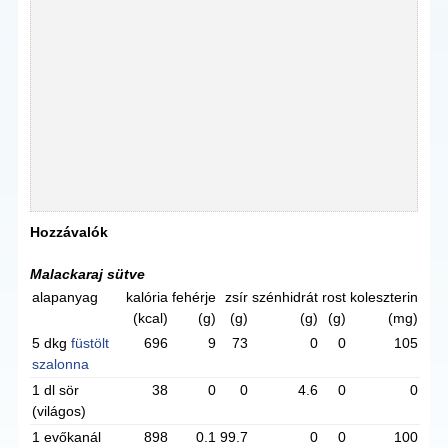
Hozzávalók
Malackaraj sütve
alapanyag
kalória
fehérje
zsír
szénhidrát
rost
koleszterin
(kcal)
(g)
(g)
(g)
(g)
(mg)
5 dkg
füstölt
696
9
73
0
0
105
szalonna
1 dl sör
38
0
0
4.6
0
0
(világos)
1 evőkanál
898
0.1
99.7
0
0
100