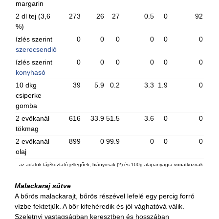
margarin
2 dl tej (3,6
273
26
27
0.5
0
92
%)
ízlés szerint
0
0
0
0
0
0
szerecsendió
ízlés szerint
0
0
0
0
0
0
konyhasó
10 dkg
39
5.9
0.2
3.3
1.9
0
csiperke
gomba
2 evőkanál
616
33.9
51.5
3.6
0
0
tökmag
2 evőkanál
899
0
99.9
0
0
0
olaj
az adatok tájékoztató jellegűek, hiányosak (?) és 100g alapanyagra vonatkoznak
Malackaraj sütve
A bőrös malackarajt, bőrös részével lefelé egy percig forró
vízbe fektetjük. A bőr kifehéredik és jól vághatóvá válik.
Szeletnyi vastagságban keresztben és hosszában