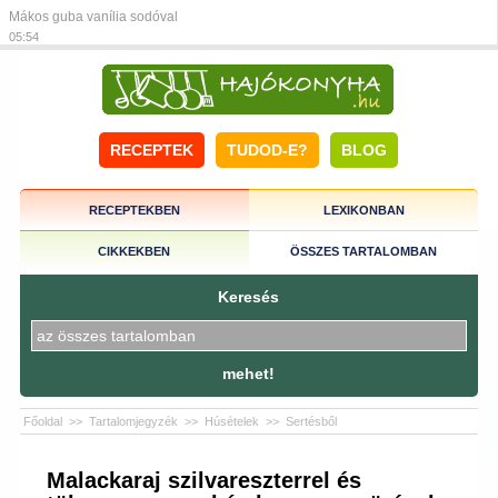
Mákos guba vanília sodóval
05:54
RECEPTEK
TUDOD-E?
BLOG
RECEPTEKBEN
LEXIKONBAN
CIKKEKBEN
ÖSSZES TARTALOMBAN
Keresés
mehet!
Főoldal
>>
Tartalomjegyzék
>>
Húsételek
>>
Sertésből
Malackaraj szilvareszterrel és