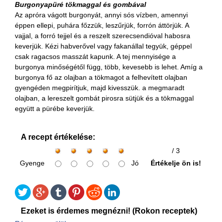
Burgonyapüré tökmaggal és gombával
Az apróra vágott burgonyát, annyi sós vízben, amennyi
éppen ellepi, puhára főzzük, leszűrjük, forrón áttörjük. A
vajjal, a forró tejjel és a reszelt szerecsendióval habosra
keverjük. Kézi habverővel vagy fakanállal tegyük, géppel
csak ragacsos masszát kapunk. A tej mennyisége a
burgonya minőségétől függ, több, kevesebb is lehet. Amíg a
burgonya fő az olajban a tökmagot a felhevített olajban
gyengéden megpirítjuk, majd kivesszük. a megmaradt
olajban, a lereszelt gombát pirosra sütjük és a tökmaggal
együtt a pürébe keverjük.
A recept értékelése:
/ 3
Gyenge
Jó
Értékelje ön is!
Ezeket is érdemes megnézni! (Rokon receptek)