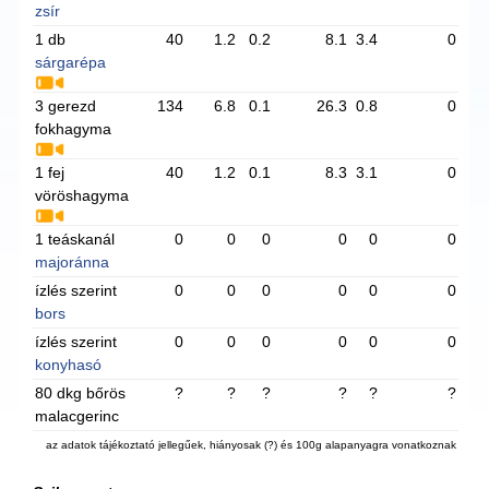
zsír
1 db
40
1.2
0.2
8.1
3.4
0
sárgarépa
3 gerezd
134
6.8
0.1
26.3
0.8
0
fokhagyma
1 fej
40
1.2
0.1
8.3
3.1
0
vöröshagyma
1 teáskanál
0
0
0
0
0
0
majoránna
ízlés szerint
0
0
0
0
0
0
bors
ízlés szerint
0
0
0
0
0
0
konyhasó
80 dkg bőrös
?
?
?
?
?
?
malacgerinc
az adatok tájékoztató jellegűek, hiányosak (?) és 100g alapanyagra vonatkoznak