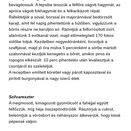
bevagdossuk. A tepsibe tesszük a félfőre vágott hagymát, az
apróra vágott fokhagymát és a felkarikázott répát.
Ráfektetjük a sóval, borssal és majoránnával bedörzsölt
karajt, amit fél napig pihentettünk a hűtőben, vigyázzunk a
bőrös részre ne kerüljön só. Ráöntjük a felforrósított zsírt,
aláöntünk 3 evőkanál vizet, majd előmelegített 170 fokos
sütőbe toljuk. Kezdetben negyedóránként, locsoljuk a
szaftjával, majd jó óra múlva 5 percenként a sörbe mártott
szalonnával kezdjük kenegetni a bőrét, amikor piros és
ropogós elkészült. 10 perc pihentetés után leválasztjuk a
csontjáról és szeleteljük.
A receptben említett körettel vagy párolt káposztával és
pirított burgonyával is nagy szerű étek.
Szilvareszter
A megmosott, kimagozott gyümölcsöt a fahéjjal együtt
felfőzzük, míg héja összepöndörödik. Rászórjuk a cukrot,
beleöntjük a vörösbort és néhányszor átkeverjük, hogy kissé
pépessé váljon.