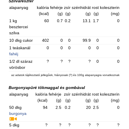
Szilvareszter
alapanyag
kalória
fehérje
zsír
szénhidrát
rost
koleszterin
(kcal)
(g)
(g)
(g)
(g)
(mg)
1 kg
60
0.7
0.2
13.1
1.7
0
besztercei
szilva
10 dkg cukor
402
0
0
99.9
0
0
1 teáskanál
0
0
0
0
0
0
fahéj
1/2 dl száraz
?
?
?
?
0
0
vörösbor
az adatok tájékoztató jellegűek, hiányosak (?) és 100g alapanyagra vonatkoznak
Burgonyapüré tökmaggal és gombával
alapanyag
kalória
fehérje
zsír
szénhidrát
rost
koleszterin
(kcal)
(g)
(g)
(g)
(g)
(mg)
50 dkg
94
2.5
0.2
20
2.5
0
burgonya
5 dkg
?
?
?
?
?
?