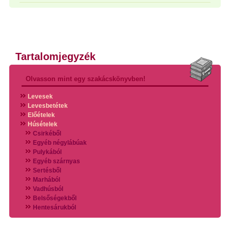
Tartalomjegyzék
Olvasson mint egy szakácskönyvben!
Levesek
Levesbetétek
Előételek
Húsételek
Csirkéből
Egyéb négylábúak
Pulykából
Egyéb szárnyas
Sertésből
Marhából
Vadhúsból
Belsőségekből
Hentesárukból
Vadszárnyasokból
Vegyes húsokból