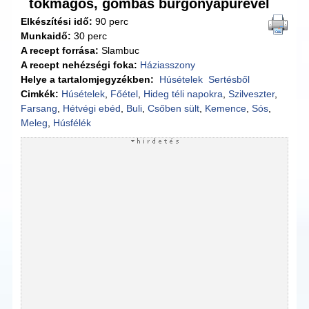
tökmagos, gombás burgonyapürével
Elkészítési idő:
90 perc
Munkaidő:
30 perc
A recept forrása:
Slambuc
A recept nehézségi foka:
Háziasszony
Helye a tartalomjegyzékben:
Húsételek
Sertésből
Cimkék:
Húsételek
,
Főétel
,
Hideg téli napokra
,
Szilveszter
,
Farsang
,
Hétvégi ebéd
,
Buli
,
Csőben sült
,
Kemence
,
Sós
,
Meleg
,
Húsfélék