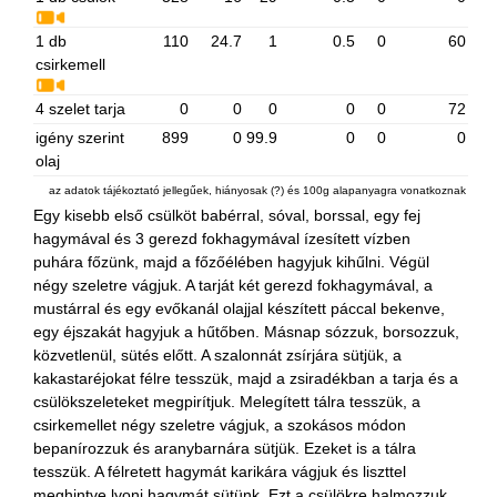
1 db
110
24.7
1
0.5
0
60
csirkemell
4 szelet tarja
0
0
0
0
0
72
igény szerint
899
0
99.9
0
0
0
olaj
az adatok tájékoztató jellegűek, hiányosak (?) és 100g alapanyagra vonatkoznak
Egy kisebb első csülköt babérral, sóval, borssal, egy fej
hagymával és 3 gerezd fokhagymával ízesített vízben
puhára főzünk, majd a főzőélében hagyjuk kihűlni. Végül
négy szeletre vágjuk. A tarját két gerezd fokhagymával, a
mustárral és egy evőkanál olajjal készített páccal bekenve,
egy éjszakát hagyjuk a hűtőben. Másnap sózzuk, borsozzuk,
közvetlenül, sütés előtt. A szalonnát zsírjára sütjük, a
kakastaréjokat félre tesszük, majd a zsiradékban a tarja és a
csülökszeleteket megpirítjuk. Melegített tálra tesszük, a
csirkemellet négy szeletre vágjuk, a szokásos módon
bepanírozzuk és aranybarnára sütjük. Ezeket is a tálra
tesszük. A félretett hagymát karikára vágjuk és liszttel
meghintve lyoni hagymát sütünk. Ezt a csülökre halmozzuk.