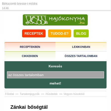
Békacomb bresse-i módra
14:46
RECEPTEK
TUDOD-E?
BLOG
RECEPTEKBEN
LEXIKONBAN
CIKKEKBEN
ÖSSZES TARTALOMBAN
Keresés
mehet!
Főoldal
>>
Tartalomjegyzék
>>
Húsételek
>>
Vegyes húsokból
Zánkai bőségtál