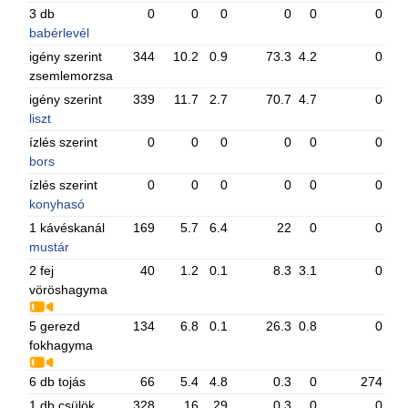
3 db
0
0
0
0
0
0
babérlevél
igény szerint
344
10.2
0.9
73.3
4.2
0
zsemlemorzsa
igény szerint
339
11.7
2.7
70.7
4.7
0
liszt
ízlés szerint
0
0
0
0
0
0
bors
ízlés szerint
0
0
0
0
0
0
konyhasó
1 kávéskanál
169
5.7
6.4
22
0
0
mustár
2 fej
40
1.2
0.1
8.3
3.1
0
vöröshagyma
5 gerezd
134
6.8
0.1
26.3
0.8
0
fokhagyma
6 db tojás
66
5.4
4.8
0.3
0
274
1 db csülök
328
16
29
0.3
0
0