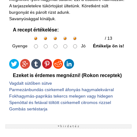
A tarjaszeletekre tükörtojást ültetünk. Köretként sült
burgonyát és párolt rizst adunk.
Savanyúsággal kínáljuk.
A recept értékelése:
/ 13
Gyenge
Jó
Értékelje ön is!
Ezeket is érdemes megnézni! (Rokon receptek)
Vagdalt sütőben sütve
Parmezánbundás csirkemell áfonyás hagymalekvárral
Fokhagymás-paprikás tekercs melegen vagy hidegen
Spenóttal és fetával töltött csirkemell citromos rizzsel
Gombás sertéstarja