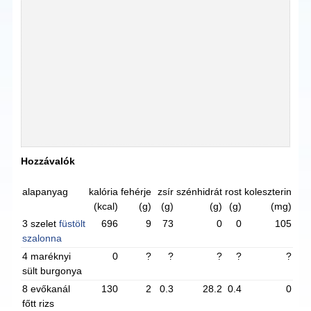
Hozzávalók
alapanyag
kalória
fehérje
zsír
szénhidrát
rost
koleszterin
(kcal)
(g)
(g)
(g)
(g)
(mg)
3 szelet
füstölt
696
9
73
0
0
105
szalonna
4 maréknyi
0
?
?
?
?
?
sült burgonya
8 evőkanál
130
2
0.3
28.2
0.4
0
főtt rizs