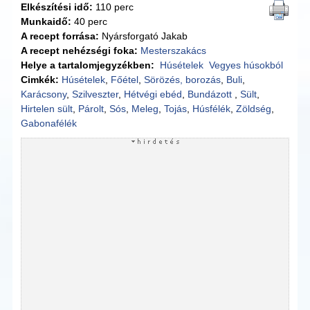
Elkészítési idő:
110 perc
Munkaidő:
40 perc
A recept forrása:
Nyársforgató Jakab
A recept nehézségi foka:
Mesterszakács
Helye a tartalomjegyzékben:
Húsételek
Vegyes húsokból
Cimkék:
Húsételek
,
Főétel
,
Sörözés, borozás
,
Buli
,
Karácsony
,
Szilveszter
,
Hétvégi ebéd
,
Bundázott
,
Sült
,
Hirtelen sült
,
Párolt
,
Sós
,
Meleg
,
Tojás
,
Húsfélék
,
Zöldség
,
Gabonafélék