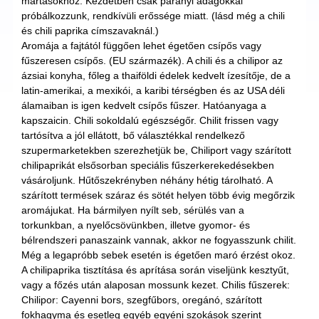
mártásokhoz. Kezdetben csak parányi adagokkal
próbálkozzunk, rendkívüli erőssége miatt. (lásd még a chili
és chili paprika címszavaknál.)
Aromája a fajtától függően lehet égetően csípős vagy
fűszeresen csípős. (EU származék). A chili és a chilipor az
ázsiai konyha, főleg a thaiföldi édelek kedvelt ízesítője, de a
latin-amerikai, a mexikói, a karibi térségben és az USA déli
álamaiban is igen kedvelt csípős fűszer. Hatóanyaga a
kapszaicin. Chili sokoldalú egészségőr. Chilit frissen vagy
tartósítva a jól ellátott, bő választékkal rendelkező
szupermarketekben szerezhetjük be, Chiliport vagy szárított
chilipaprikát elsősorban speciális fűszerkerekedésekben
vásároljunk. Hűtőszekrényben néhány hétig tárolható. A
szárított termések száraz és sötét helyen több évig megőrzik
aromájukat. Ha bármilyen nyílt seb, sérülés van a
torkunkban, a nyelőcsövünkben, illetve gyomor- és
bélrendszeri panaszaink vannak, akkor ne fogyasszunk chilit.
Még a legapróbb sebek esetén is égetően maró érzést okoz.
A chilipaprika tisztítása és aprítása során viseljünk kesztyűt,
vagy a főzés után alaposan mossunk kezet. Chilis fűszerek:
Chilipor: Cayenni bors, szegfűbors, oregánó, szárított
fokhagyma és esetleg egyéb egyéni szokások szerint