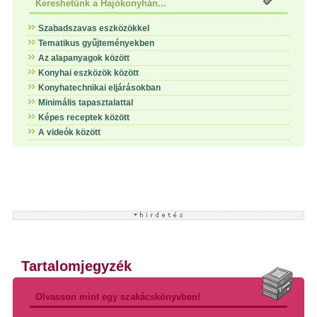
Kereshetünk a Hajókonyhán...
Szabadszavas eszközökkel
Tematikus gyűjteményekben
Az alapanyagok között
Konyhai eszközök között
Konyhatechnikai eljárásokban
Minimális tapasztalattal
Képes receptek között
A videók között
Tartalomjegyzék
Olvasson mint egy szakácskönyvben!