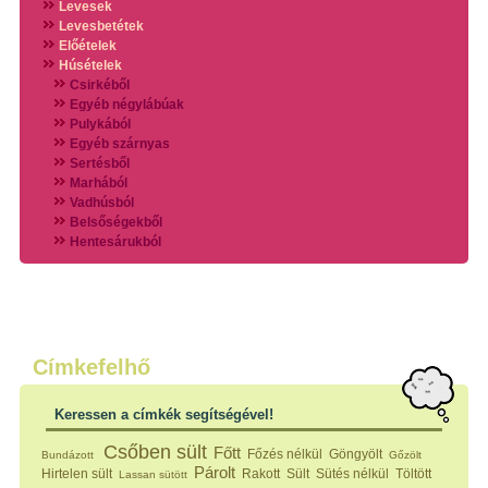
Levesek
Levesbetétek
Előételek
Húsételek
Csirkéből
Egyéb négylábúak
Pulykából
Egyéb szárnyas
Sertésből
Marhából
Vadhúsból
Belsőségekből
Hentesárukból
Vadszárnyasokból
Vegyes húsokból
Különleges húsfélékből
Halak
Hidegvérűek
Köretek
Címkefelhő
Klasszikus főzelékek
Hústalan feltétek
Keressen a címkék segítségével!
Zöldséges ételek
Saláták
Csőben sült
Főtt
Főzés nélkül
Göngyölt
Bundázott
Gőzölt
Hidegkonyhai készítmények
Párolt
Hirtelen sült
Rakott
Sült
Sütés nélkül
Töltött
Lassan sütött
Főtt tészták