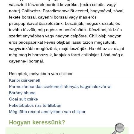
választott fűszerek porított keveréke. (extra csípős, vagy
natur) Chiliszósz: Paradicsomvelőt ecettel, hagymával, sóval,
fekete borssal, cayenni borssal vagy más erős
pirospaprikával összefőzünk. Leszűrjük, megcukrozzuk, és
tovább főzzük, míg egészen besűrűsödik. Készíthetjük ízlés
szerint enyhébben vagy nagyon csípősre. Chili olaj: nagyon
erős pirospaprikát kevés olajban lassú tűzön megsütünk,
vagyis inkább megfőzünk, majd leszűrjük. Ha ehhez az olajat
még meg is borsozzuk, kapjuk a forró chiliolajat. Lásd még a
cayenne-i borsnál.
Receptek, melyekben van chilipor
Karibi csirkemell
Parmezánbundás csirkemell áfonyás hagymalekvárral
Bárány bhuna
Goai sült csirke
Feketebabos rizs tortillában
Még több recept amelyikben van chilipor
Hogyan keressünk?