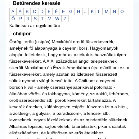
Betűrendes keresés
A
Á
B
C
D
E
É
F
G
H
J
K
L
M
N
O
Ő
P
R
S
T
V
W
Z
Kattintson az egyik betűre
chilipor
Ősrégi, erős (csípős) Mexikóból eredő fűszerkeverék,
amelynek fő alapanyaga a cayenni bors. Hagyományok
alapján feltételezik, hogy már az aztékok is használtak ilyen
fűszerkeveréket. A XIX. században angol telepeseknek
sikerült Mexikóban és Észak-Amerikában újra előállítani ezt a
fűszerkeveréket, amely azután az ízletesen fűszerezett
sültek nyomán világhíressé tette. A Chili-por a cayenni
borson kívül - amely cseresznyepaprikával pótolható -
általában vörös- és fokhagyma, kömény, szurokfű, fehérbors,
őrölt szerecsendió stb. porok keverékét tartalmazza. A
keverék érdekes, különlegesen csípős, fűszeres ízt a a hús-,
a zöldség-, a gulyás-, a paradicsom-, a lencse- stb.
leveseknek, egyes főzelékeknek és az mindenféle sülteknek.
Alkalmas tojásos, sajtos ételek, tatárbifsztek, pikáns saláták
elkészítéséhez, de különösen az erős ételekhez,