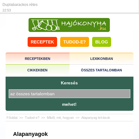
Duplabarackos rétes
22:53
RECEPTEK
TUDOD-E?
BLOG
RECEPTEKBEN
LEXIKONBAN
CIKKEKBEN
ÖSSZES TARTALOMBAN
Keresés
mehet!
Főoldal
>>
Tudod-e?
>>
Miből, mit, hogyan
>>
Alapanyag leírások
Alapanyagok